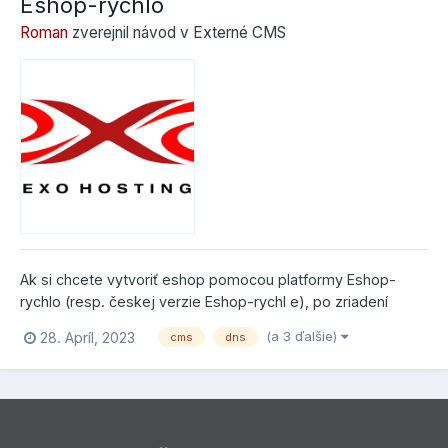
Eshop-rychlo
Roman
zverejnil návod v
Externé CMS
Ak si chcete vytvoriť eshop pomocou platformy Eshop-
rychlo (resp. českej verzie Eshop-rychl e), po zriadení
služby u Eshop-rychlo (návod v našom článku bude platiť aj
(a 3 ďalšie)
28. Apríl, 2023
cms
dns
pre známejšiu českú verziu), si musíte nastaviť DNS
záznamy na vašej doméne v našom Control Paneli (platí v
prípade, ak sme registrát...