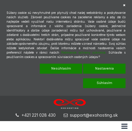
Súbory cookie sú nevyhnutné pre plynulý chod našej webstránky a poskytovanie
našich služieb. Zároveň používame cookies na zacielenie reklamy a aby ste čo
najlepšie vedeli využívať našu internetovú stránku. Vaše osobné údaje budú
spracované a informácie z vášho zariadenia (súbory cookie, jedinečné
identifikátory a ďalšie údaje zariadenia) môžu byť uchovávané, používané a
zdieľané s dodávateľmi tretích strán, prípadne používané konkrétne týmto webom
alebo aplikáciou. Niektorí dodávatelia môžu spracúvať vaše osobné údaje na
základe oprávneného záujmu, proti ktorému môžete vzniesť námietku. Svoj súhlas
môžete kedykoľvek odvolať. Ďalšie informácie a možnosti nastavenia vašich
preferencií nájdete v rámci našich
Podmienok ochrany súkromia.
Súhlasíte s
používaním cookies a spracovaním súvisiacich osobných údajov?
Nesúhlasím
Nastavenia
Súhlasím
+421 221 028 430
support@exohosting.sk