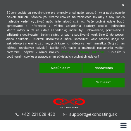
Súbory cookie sú nevyhnutné pre plynulý chod našej webstránky a poskytovanie
našich služieb. Zároveň používame cookies na zacielenie reklamy a aby ste čo
najlepšie vedeli využívať našu internetovú stránku. Vaše osobné údaje budú
spracované a informácie z vášho zariadenia (súbory cookie, jedinečné
identifikátory a ďalšie údaje zariadenia) môžu byť uchovávané, používané a
zdieľané s dodávateľmi tretích strán, prípadne používané konkrétne týmto webom
alebo aplikáciou. Niektorí dodávatelia môžu spracúvať vaše osobné údaje na
základe oprávneného záujmu, proti ktorému môžete vzniesť námietku. Svoj súhlas
môžete kedykoľvek odvolať. Ďalšie informácie a možnosti nastavenia vašich
preferencií nájdete v rámci našich
Podmienok ochrany súkromia.
Súhlasíte s
používaním cookies a spracovaním súvisiacich osobných údajov?
Nesúhlasím
Nastavenia
Súhlasím
+421 221 028 430
support@exohosting.sk