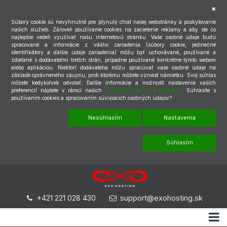
Súbory cookie sú nevyhnutné pre plynulý chod našej webstránky a poskytovanie
našich služieb. Zároveň používame cookies na zacielenie reklamy a aby ste čo
najlepšie vedeli využívať našu internetovú stránku. Vaše osobné údaje budú
spracované a informácie z vášho zariadenia (súbory cookie, jedinečné
identifikátory a ďalšie údaje zariadenia) môžu byť uchovávané, používané a
zdieľané s dodávateľmi tretích strán, prípadne používané konkrétne týmto webom
alebo aplikáciou. Niektorí dodávatelia môžu spracúvať vaše osobné údaje na
základe oprávneného záujmu, proti ktorému môžete vzniesť námietku. Svoj súhlas
môžete kedykoľvek odvolať. Ďalšie informácie a možnosti nastavenia vašich
preferencií nájdete v rámci našich
Podmienok ochrany súkromia.
Súhlasíte s
používaním cookies a spracovaním súvisiacich osobných údajov?
Nesúhlasím
Nastavenia
Súhlasím
+421 221 028 430
support@exohosting.sk