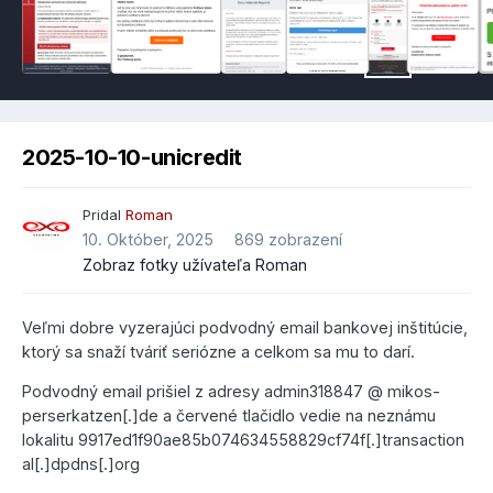
2025-10-10-unicredit
Pridal
Roman
10. Október, 2025
869 zobrazení
Zobraz fotky užívateľa Roman
Veľmi dobre vyzerajúci podvodný email bankovej inštitúcie,
ktorý sa snaží tváriť seriózne a celkom sa mu to darí.
Podvodný email prišiel z adresy admin318847 @ mikos-
perserkatzen[.]de a červené tlačidlo vedie na neznámu
lokalitu 9917ed1f90ae85b074634558829cf74f[.]transaction
al[.]dpdns[.]org