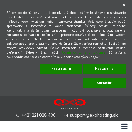
Súbory cookie sú nevyhnutné pre plynulý chod našej webstránky a poskytovanie
našich služieb. Zároveň používame cookies na zacielenie reklamy a aby ste čo
najlepšie vedeli využívať našu internetovú stránku. Vaše osobné údaje budú
spracované a informácie z vášho zariadenia (súbory cookie, jedinečné
identifikátory a ďalšie údaje zariadenia) môžu byť uchovávané, používané a
zdieľané s dodávateľmi tretích strán, prípadne používané konkrétne týmto webom
alebo aplikáciou. Niektorí dodávatelia môžu spracúvať vaše osobné údaje na
základe oprávneného záujmu, proti ktorému môžete vzniesť námietku. Svoj súhlas
môžete kedykoľvek odvolať. Ďalšie informácie a možnosti nastavenia vašich
preferencií nájdete v rámci našich
Podmienok ochrany súkromia.
Súhlasíte s
používaním cookies a spracovaním súvisiacich osobných údajov?
Nesúhlasím
Nastavenia
Súhlasím
+421 221 028 430
support@exohosting.sk