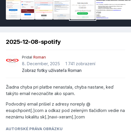
2025-12-08-spotify
Pridal
Roman
8. December, 2025
1 741 zobrazení
Zobraz fotky užívateľa Roman
Žiadna chyba pri platbe nenastala, chyba nastane, keď
takýto email neoznačíte ako spam.
Podvodný email prišiel z adresy noreply @
esupchpoint[.]com a odkaz pod zeleným tlačidlom vedie na
neznámu lokalitu sk[.]navi-xeram[.]com
AUTORSKÉ PRÁVA OBRÁZKU