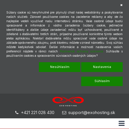
Súbory cookie sú nevyhnutné pre plynulý chod našej webstránky a poskytovanie
našich služieb. Zároveň používame cookies na zacielenie reklamy a aby ste čo
najlepšie vedeli využívať našu internetovú stránku. Vaše osobné údaje budú
spracované a informácie z vášho zariadenia (súbory cookie, jedinečné
identifikátory a ďalšie údaje zariadenia) môžu byť uchovávané, používané a
zdieľané s dodávateľmi tretích strán, prípadne používané konkrétne týmto webom
alebo aplikáciou. Niektorí dodávatelia môžu spracúvať vaše osobné údaje na
základe oprávneného záujmu, proti ktorému môžete vzniesť námietku. Svoj súhlas
môžete kedykoľvek odvolať. Ďalšie informácie a možnosti nastavenia vašich
preferencií nájdete v rámci našich
Podmienok ochrany súkromia.
Súhlasíte s
používaním cookies a spracovaním súvisiacich osobných údajov?
Nesúhlasím
Nastavenia
Súhlasím
+421 221 028 430
support@exohosting.sk