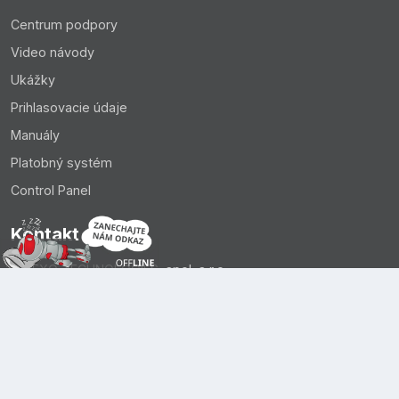
Centrum podpory
Video návody
Ukážky
Prihlasovacie údaje
Manuály
Platobný systém
Control Panel
Kontakt
EXO TECHNOLOGIES, spol. s r.o.
+421 221 028 430
support@exohosting.sk