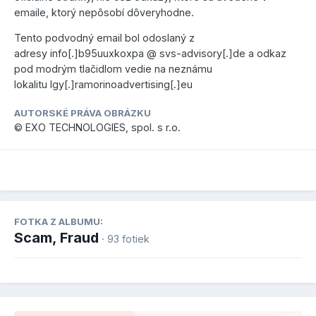
emaile, ktorý nepôsobí dôveryhodne.
Tento podvodný email bol odoslaný z
adresy info[.]b95uuxkoxpa @ svs-advisory[.]de a odkaz
pod modrým tlačidlom vedie na neznámu
lokalitu lgy[.]ramorinoadvertising[.]eu
AUTORSKÉ PRÁVA OBRÁZKU
© EXO TECHNOLOGIES, spol. s r.o.
FOTKA Z ALBUMU:
Scam, Fraud
· 93 fotiek