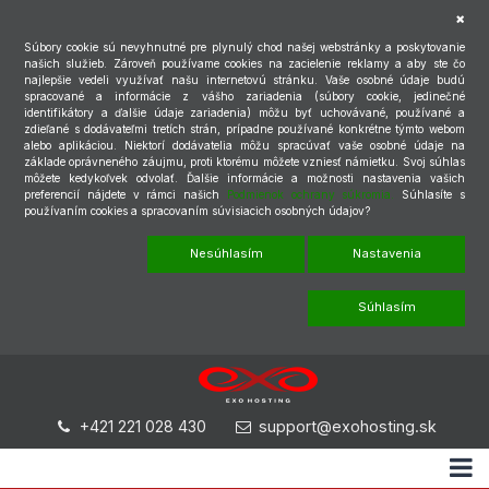
Súbory cookie sú nevyhnutné pre plynulý chod našej webstránky a poskytovanie
našich služieb. Zároveň používame cookies na zacielenie reklamy a aby ste čo
najlepšie vedeli využívať našu internetovú stránku. Vaše osobné údaje budú
spracované a informácie z vášho zariadenia (súbory cookie, jedinečné
identifikátory a ďalšie údaje zariadenia) môžu byť uchovávané, používané a
zdieľané s dodávateľmi tretích strán, prípadne používané konkrétne týmto webom
alebo aplikáciou. Niektorí dodávatelia môžu spracúvať vaše osobné údaje na
základe oprávneného záujmu, proti ktorému môžete vzniesť námietku. Svoj súhlas
môžete kedykoľvek odvolať. Ďalšie informácie a možnosti nastavenia vašich
preferencií nájdete v rámci našich
Podmienok ochrany súkromia.
Súhlasíte s
používaním cookies a spracovaním súvisiacich osobných údajov?
Nesúhlasím
Nastavenia
Súhlasím
+421 221 028 430
support@exohosting.sk