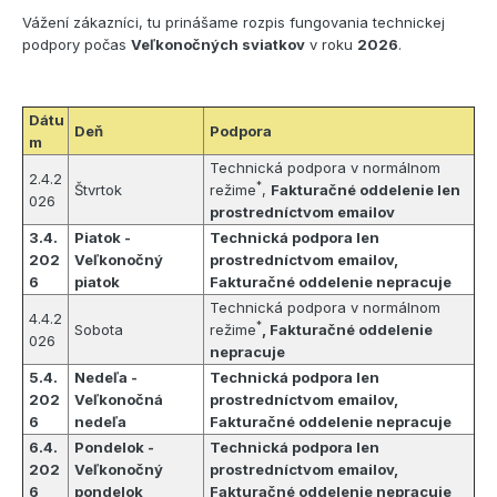
Vážení zákazníci, tu prinášame rozpis fungovania technickej
podpory počas
Veľkonočných sviatkov
v roku
2026
.
Dátu
Deň
Podpora
m
Technická podpora v normálnom
2.4.2
*
Štvrtok
režime
,
Fakturačné oddelenie len
026
prostredníctvom emailov
3.4.
Piatok -
Technická podpora len
202
Veľkonočný
prostredníctvom emailov,
6
piatok
Fakturačné oddelenie nepracuje
Technická podpora v normálnom
4.4.2
*
Sobota
režime
, Fakturačné oddelenie
026
nepracuje
5.4.
Nedeľa -
Technická podpora len
202
Veľkonočná
prostredníctvom emailov,
6
nedeľa
Fakturačné oddelenie nepracuje
6.4.
Pondelok -
Technická podpora len
202
Veľkonočný
prostredníctvom emailov,
6
pondelok
Fakturačné oddelenie nepracuje