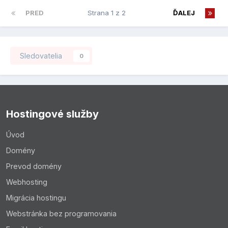
PRED
Strana 1 z 2
ĎALEJ
Sledovatelia
0
Hostingové služby
Úvod
Domény
Prevod domény
Webhosting
Migrácia hostingu
Webstránka bez programovania