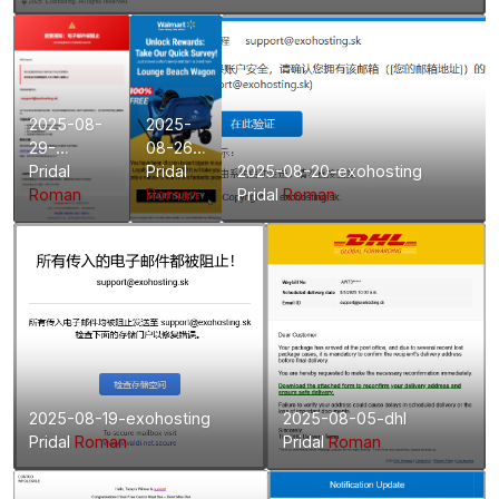
2025-08-
2025-
29-
08-26-
exohosting
Pridal
walmart
Pridal
2025-08-20-exohosting
Roman
Roman
Pridal
Roman
2025-08-19-exohosting
2025-08-05-dhl
Pridal
Roman
Pridal
Roman