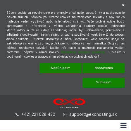
Súbory cookie sú nevyhnutné pre plynulý chod našej webstránky a poskytovanie
našich služieb. Zároveň používame cookies na zacielenie reklamy a aby ste čo
najlepšie vedeli využívať našu internetovú stránku. Vaše osobné údaje budú
spracované a informácie z vášho zariadenia (súbory cookie, jedinečné
identifikátory a ďalšie údaje zariadenia) môžu byť uchovávané, používané a
zdieľané s dodávateľmi tretích strán, prípadne používané konkrétne týmto webom
alebo aplikáciou. Niektorí dodávatelia môžu spracúvať vaše osobné údaje na
základe oprávneného záujmu, proti ktorému môžete vzniesť námietku. Svoj súhlas
môžete kedykoľvek odvolať. Ďalšie informácie a možnosti nastavenia vašich
preferencií nájdete v rámci našich
Podmienok ochrany súkromia.
Súhlasíte s
používaním cookies a spracovaním súvisiacich osobných údajov?
Nesúhlasím
Nastavenia
Súhlasím
+421 221 028 430
support@exohosting.sk