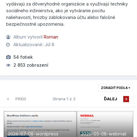
vydávajú za dôveryhodné organizácie a využívajú techniky
sociálneho inžinierstva, ako je vytváranie pocitu
naliehavosti, hrozby zablokovania účtu alebo falošné
bezpečnostné upozornenia.
Album vytvoril
Roman
Aktualizované:
Júl 8
54 fotiek
2 853 zobrazení
ZORADIŤ PODĽA
PRED
Strana 1 z 2
ĎALEJ
2026-07-08-wordpress
2026-05-08-webmail