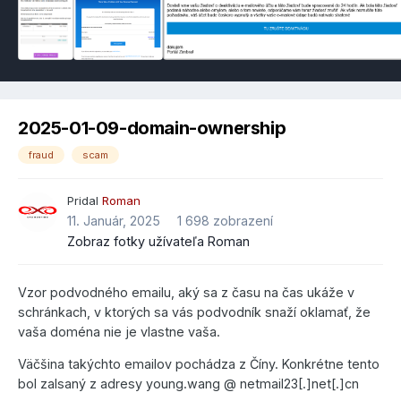
2025-01-09-domain-ownership
fraud
scam
Pridal
Roman
11. Január, 2025
1 698 zobrazení
Zobraz fotky užívateľa Roman
Vzor podvodného emailu, aký sa z času na čas ukáže v
schránkach, v ktorých sa vás podvodník snaží oklamať, že
vaša doména nie je vlastne vaša.
Väčšina takýchto emailov pochádza z Číny. Konkrétne tento
bol zalsaný z adresy young.wang @ netmail23[.]net[.]cn