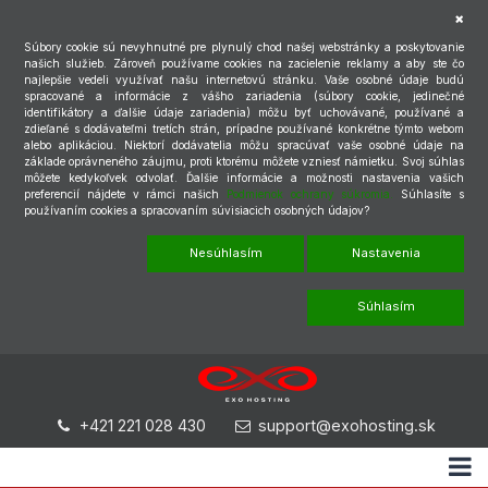
Súbory cookie sú nevyhnutné pre plynulý chod našej webstránky a poskytovanie
našich služieb. Zároveň používame cookies na zacielenie reklamy a aby ste čo
najlepšie vedeli využívať našu internetovú stránku. Vaše osobné údaje budú
spracované a informácie z vášho zariadenia (súbory cookie, jedinečné
identifikátory a ďalšie údaje zariadenia) môžu byť uchovávané, používané a
zdieľané s dodávateľmi tretích strán, prípadne používané konkrétne týmto webom
alebo aplikáciou. Niektorí dodávatelia môžu spracúvať vaše osobné údaje na
základe oprávneného záujmu, proti ktorému môžete vzniesť námietku. Svoj súhlas
môžete kedykoľvek odvolať. Ďalšie informácie a možnosti nastavenia vašich
preferencií nájdete v rámci našich
Podmienok ochrany súkromia.
Súhlasíte s
používaním cookies a spracovaním súvisiacich osobných údajov?
Nesúhlasím
Nastavenia
Súhlasím
+421 221 028 430
support@exohosting.sk