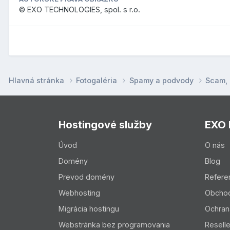
© EXO TECHNOLOGIES, spol. s r.o.
Hlavná stránka
Fotogaléria
Spamy a podvody
Scam,
Hostingové služby
EXO
Úvod
O nás
Domény
Blog
Prevod domény
Refere
Webhosting
Obcho
Migrácia hostingu
Ochran
Webstránka bez programovania
Resell