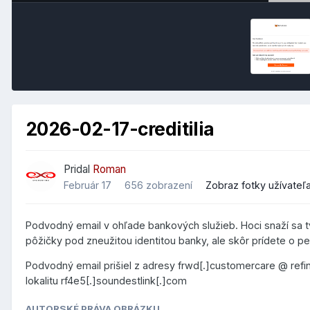
2026-02-17-creditilia
Pridal
Roman
Február 17
656 zobrazení
Zobraz fotky užívate
Podvodný email v ohľade bankových služieb. Hoci snaží sa 
pôžičky pod zneužitou identitou banky, ale skôr prídete o pe
Podvodný email prišiel z adresy frwd[.]customercare @ ref
lokalitu rf4e5[.]soundestlink[.]com
AUTORSKÉ PRÁVA OBRÁZKU