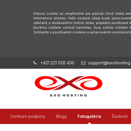
Súbory cookie sú nevyhnutné pre plynulý chod našej webs
internetovú stránku. Vaše osobné údaje budú spracované 
zdieľané s dodávateľmi tretích strán, prípadne používan
ktorému môžete vzniesť námietku. Svoj súhlas môžete ke
Súhlasíte s používaním cookies a spracovaním súvisiacic
+421 221 028 430
support@exohosting
Centrum podpory
Blogy
Fotogaléria
Žiadosti