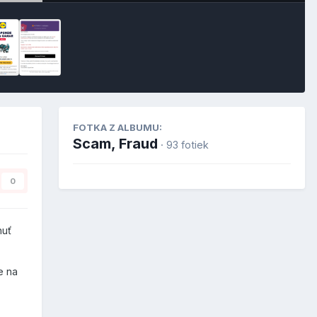
FOTKA Z ALBUMU:
Scam, Fraud
· 93 fotiek
0
nuť
e na