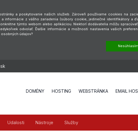
tránky a poskytovanie našich služieb. Zároveň používame cookies na zaciel
a informácie z vášho zariadenia (súbory cookie, jedinečné identifikátory a ď
é konkrétne týmto webom alebo aplikáciou. Niektorí dodávatelia môžu spracúva
dykoľvek odvolať. Ďalšie informácie a možnosti nastavenia vašich preferen
h osobných údajov?
Nesúhlasí
.sk
DOMÉNY
HOSTING
WEBSTRÁNKA
EMAIL HO
Udalosti
Nástroje
Služby