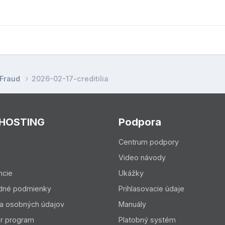
 Fraud
2026-02-17-creditilia
 HOSTING
Podpora
Centrum podpory
Video návody
ncie
Ukážky
dné podmienky
Prihlasovacie údaje
a osobných údajov
Manuály
er program
Platobný systém