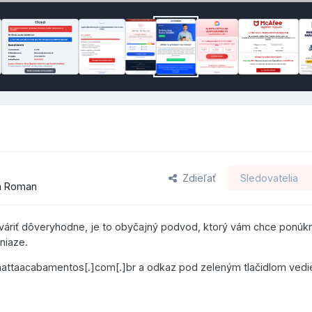
Zdieľať
Sledovatelia
ľa Roman
tváriť dôveryhodne, je to obyčajný podvod, ktorý vám chce ponúk
niaze.
inattaacabamentos[.]com[.]br a odkaz pod zeleným tlačidlom vedi