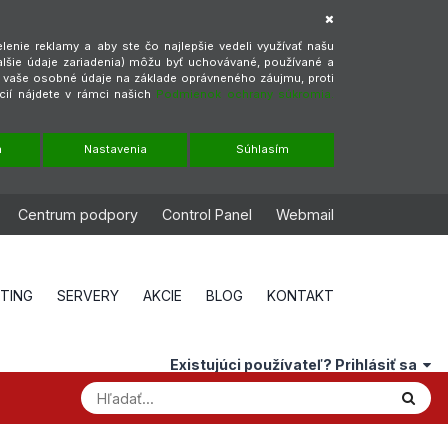
enie reklamy a aby ste čo najlepšie vedeli využívať našu
alšie údaje zariadenia) môžu byť uchovávané, používané a
ť vaše osobné údaje na základe oprávneného záujmu, proti
cií nájdete v rámci našich
Podmienok ochrany súkromia.
m
Nastavenia
Súhlasím
Centrum podpory
Control Panel
Webmail
STING
SERVERY
AKCIE
BLOG
KONTAKT
Existujúci používateľ? Prihlásiť sa