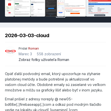
2026-03-03-cloud
Pridal
Roman
Marec 3
558 zobrazení
Zobraz fotky užívateľa Roman
Opäť ďalší podvodný email, ktorý upozorňuje na zlyhanie
platobnej metódy a bude potrebné ju aktualizovať vo
vašom cloud účte. Obdobné emaily sú zasielané vo veľkom
množstve a môžu sa graficky líšiť alebo byť v inom jazyku.
Email prišiel z adresy noreply @ new05-
bd68e[.]firebaseapp[.]com a odkaz pod modrým tlačidlo
vedie na lokalitu uk-cloud[.]iugaming[.]com