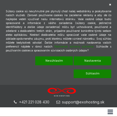
Súbory cookie sú nevyhnutné pre plynulý chod našej webstránky a poskytovanie
našich služieb. Zároveň používame cookies na zacielenie reklamy a aby ste čo
najlepšie vedeli využívať našu internetovú stránku. Vaše osobné údaje budú
spracované a informácie z vášho zariadenia (súbory cookie, jedinečné
identifikátory a ďalšie údaje zariadenia) môžu byť uchovávané, používané a
zdieľané s dodávateľmi tretích strán, prípadne používané konkrétne týmto webom
alebo aplikáciou. Niektorí dodávatelia môžu spracúvať vaše osobné údaje na
základe oprávneného záujmu, proti ktorému môžete vzniesť námietku. Svoj súhlas
môžete kedykoľvek odvolať. Ďalšie informácie a možnosti nastavenia vašich
preferencií nájdete v rámci našich
Podmienok ochrany súkromia.
Súhlasíte s
používaním cookies a spracovaním súvisiacich osobných údajov?
Nesúhlasím
Nastavenia
Súhlasím
+421 221 028 430
support@exohosting.sk