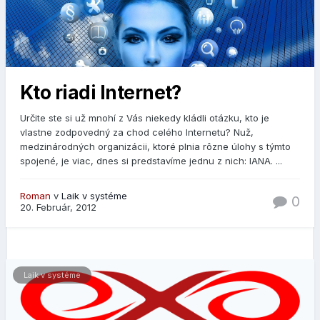
Kto riadi Internet?
Určite ste si už mnohí z Vás niekedy kládli otázku, kto je
vlastne zodpovedný za chod celého Internetu? Nuž,
medzinárodných organizácii, ktoré plnia rôzne úlohy s týmto
spojené, je viac, dnes si predstavíme jednu z nich: IANA. ...
Roman
v
Laik v systéme
0
20. Február, 2012
Laik v systéme