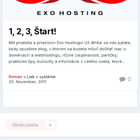
1, 2, 3, Štart!
Milí priatelia a priaznivci Exo Hostingu! Už dlhšie sa nás pýtate,
kedy spustíme blog, v ktorom sa budete môcť dočítať viac o
doménach a webhostingu, rôzne zaujímavosti, perličky,
praktické tipy, kuriozity a informácie z celého sveta, ktoré...
Roman
v
Laik v systéme
0
25. November, 2011
Sledovatelia
0