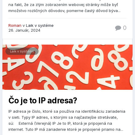
na fakt, že za zlým zobrazením webovej stránky môže byť
množstvo rozličných dôvodov, pomerne častý dôvod býva...
Roman
v
Laik v systéme
0
26. Január, 2024
Laik v systéme
Čo je to IP adresa?
IP adresa je číslo, ktoré sa používa na identifikáciu zariadenia
v sieti. Typy IP adries, s ktorými sa najčastejšie stretávate,
sú: Externá (Verejná) IP Je to IP, ktorá je pripojená na
internet. Tuto IP má zariadenie ktoré je pripojené priamo na...