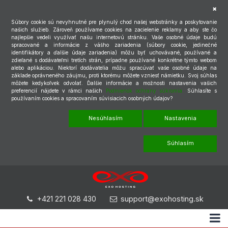
Súbory cookie sú nevyhnutné pre plynulý chod našej webstránky a poskytovanie
našich služieb. Zároveň používame cookies na zacielenie reklamy a aby ste čo
najlepšie vedeli využívať našu internetovú stránku. Vaše osobné údaje budú
spracované a informácie z vášho zariadenia (súbory cookie, jedinečné
identifikátory a ďalšie údaje zariadenia) môžu byť uchovávané, používané a
zdieľané s dodávateľmi tretích strán, prípadne používané konkrétne týmto webom
alebo aplikáciou. Niektorí dodávatelia môžu spracúvať vaše osobné údaje na
základe oprávneného záujmu, proti ktorému môžete vzniesť námietku. Svoj súhlas
môžete kedykoľvek odvolať. Ďalšie informácie a možnosti nastavenia vašich
preferencií nájdete v rámci našich
Podmienok ochrany súkromia.
Súhlasíte s
používaním cookies a spracovaním súvisiacich osobných údajov?
Nesúhlasím
Nastavenia
Súhlasím
+421 221 028 430
support@exohosting.sk