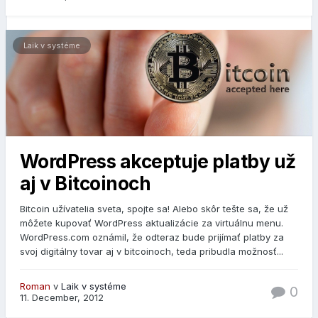
Laik v systéme
WordPress akceptuje platby už
aj v Bitcoinoch
Bitcoin užívatelia sveta, spojte sa! Alebo skôr tešte sa, že už
môžete kupovať WordPress aktualizácie za virtuálnu menu.
WordPress.com oznámil, že odteraz bude prijímať platby za
svoj digitálny tovar aj v bitcoinoch, teda pribudla možnosť...
Roman
v
Laik v systéme
0
11. December, 2012