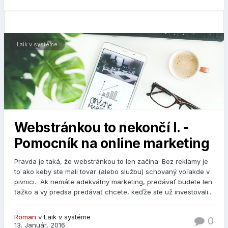
Laik v systéme
Webstránkou to nekončí I. -
Pomocník na online marketing
Pravda je taká, že webstránkou to len začína. Bez reklamy je
to ako keby ste mali tovar (alebo službu) schovaný voľakde v
pivnici. Ak nemáte adekvátny marketing, predávať budete len
ťažko a vy predsa predávať chcete, keďže ste už investovali...
Roman
v
Laik v systéme
0
13. Január, 2016