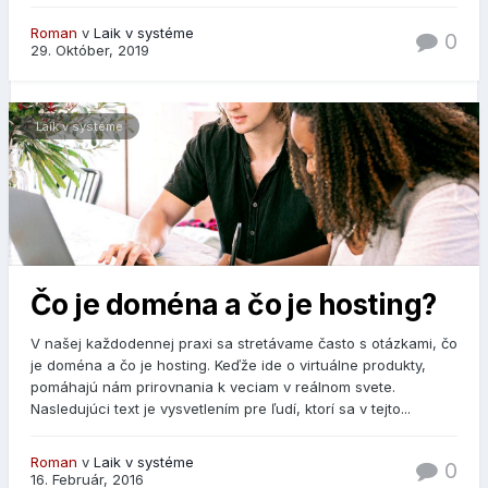
Roman
v
Laik v systéme
0
29. Október, 2019
Laik v systéme
Čo je doména a čo je hosting?
V našej každodennej praxi sa stretávame často s otázkami, čo
je doména a čo je hosting. Keďže ide o virtuálne produkty,
pomáhajú nám prirovnania k veciam v reálnom svete.
Nasledujúci text je vysvetlením pre ľudí, ktorí sa v tejto...
Roman
v
Laik v systéme
0
16. Február, 2016