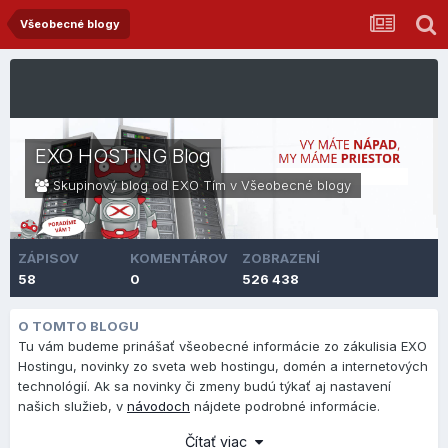
Všeobecné blogy
EXO HOSTING Blog
Skupinový blog od EXO Tím v
Všeobecné blogy
ZÁPISOV
KOMENTÁROV
ZOBRAZENÍ
58
0
526 438
O TOMTO BLOGU
Tu vám budeme prinášať všeobecné informácie zo zákulisia EXO
Hostingu, novinky zo sveta web hostingu, domén a internetových
technológií. Ak sa novinky či zmeny budú týkať aj nastavení
našich služieb, v
návodoch
nájdete podrobné informácie.
Čítať viac