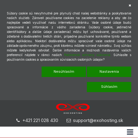
Súbory cookie sú nevyhnutné pre plynulý chod našej webstránky a poskytovanie
našich služieb. Zároveň používame cookies na zacielenie reklamy a aby ste čo
najlepšie vedeli využívať našu internetovú stránku. Vaše osobné údaje budú
spracované a informácie z vášho zariadenia (súbory cookie, jedinečné
identifikátory a ďalšie údaje zariadenia) môžu byť uchovávané, používané a
zdieľané s dodávateľmi tretích strán, prípadne používané konkrétne týmto webom
alebo aplikáciou. Niektorí dodávatelia môžu spracúvať vaše osobné údaje na
základe oprávneného záujmu, proti ktorému môžete vzniesť námietku. Svoj súhlas
môžete kedykoľvek odvolať. Ďalšie informácie a možnosti nastavenia vašich
preferencií nájdete v rámci našich
Podmienok ochrany súkromia.
Súhlasíte s
používaním cookies a spracovaním súvisiacich osobných údajov?
Nesúhlasím
Nastavenia
Súhlasím
+421 221 028 430
support@exohosting.sk