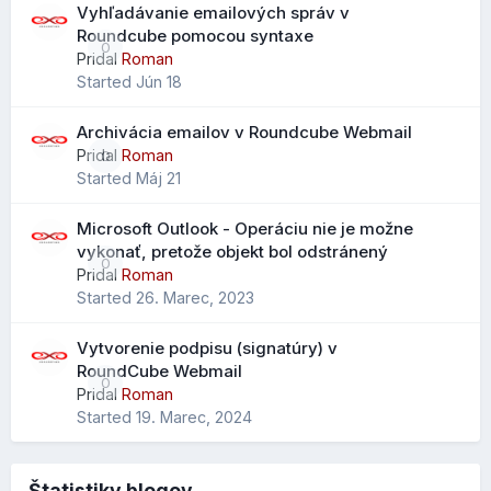
Vyhľadávanie emailových správ v
Roundcube pomocou syntaxe
0
Pridal
Roman
Started
Jún 18
Archivácia emailov v Roundcube Webmail
Pridal
Roman
0
Started
Máj 21
Microsoft Outlook - Operáciu nie je možne
vykonať, pretože objekt bol odstránený
0
Pridal
Roman
Started
26. Marec, 2023
Vytvorenie podpisu (signatúry) v
RoundCube Webmail
0
Pridal
Roman
Started
19. Marec, 2024
Štatistiky blogov