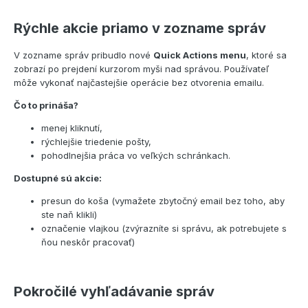
Rýchle akcie priamo v zozname správ
V zozname správ pribudlo nové
Quick Actions menu
, ktoré sa
zobrazí po prejdení kurzorom myši nad správou. Používateľ
môže vykonať najčastejšie operácie bez otvorenia emailu.
Čo to prináša?
menej kliknutí,
rýchlejšie triedenie pošty,
pohodlnejšia práca vo veľkých schránkach.
Dostupné sú akcie:
presun do koša (vymažete zbytočný email bez toho, aby
ste naň klikli)
označenie vlajkou (zvýrazníte si správu, ak potrebujete s
ňou neskôr pracovať)
Pokročilé vyhľadávanie správ