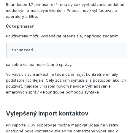
Roundcube 1.7 prináša rozšírenú syntax vyhľadávania podobnú
moderným e-mailovým klientom. Pribudli nové vyhľadávacie
operátory a filtre.
Čo to prináša?
Používatelia môžu vyhľadávať presnejšie, napríklad zadaním:
is:unread
sa zobrazia iba neprečítané správy.
Vo väčších schránkach je tak možné nájsť konkrétne emaily
podstatne rýchlejšie. Celý zoznam syntaxí aj s postupom ako ich
používať, nájdete v našom novom návode
Vyhľadávanie
emailových správ v Roundcube pomocou syntaxe
.
Vylepšený import kontaktov
Pri importe .CSV súborov je možné mapovať údaje na všetky
dostupné polia kontaktov, nielen na obmedzený výber ako v