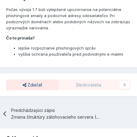
Počas vývoja 1.7 boli vylepšené upozornenia na potenciálne
phishingové emaily a podozrivé adresy odosielateľov. Pri
podozrivých doménach alebo podobných názvoch sa zobrazujú
výraznejšie varovania.
Čo to prináša?
lepšie rozpoznanie phishingových správ
vyššia ochrana používateľa pred podvodnými e-mailmi
Zdieľať
Sledovatelia
0
Predchádzajúci zápis
Zmena štruktúry zálohovacieho servera (Marec 2025)