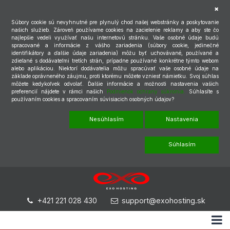
Súbory cookie sú nevyhnutné pre plynulý chod našej webstránky a poskytovanie
našich služieb. Zároveň používame cookies na zacielenie reklamy a aby ste čo
najlepšie vedeli využívať našu internetovú stránku. Vaše osobné údaje budú
spracované a informácie z vášho zariadenia (súbory cookie, jedinečné
identifikátory a ďalšie údaje zariadenia) môžu byť uchovávané, používané a
zdieľané s dodávateľmi tretích strán, prípadne používané konkrétne týmto webom
alebo aplikáciou. Niektorí dodávatelia môžu spracúvať vaše osobné údaje na
základe oprávneného záujmu, proti ktorému môžete vzniesť námietku. Svoj súhlas
môžete kedykoľvek odvolať. Ďalšie informácie a možnosti nastavenia vašich
preferencií nájdete v rámci našich
Podmienok ochrany súkromia.
Súhlasíte s
používaním cookies a spracovaním súvisiacich osobných údajov?
Nesúhlasím
Nastavenia
Súhlasím
+421 221 028 430
support@exohosting.sk