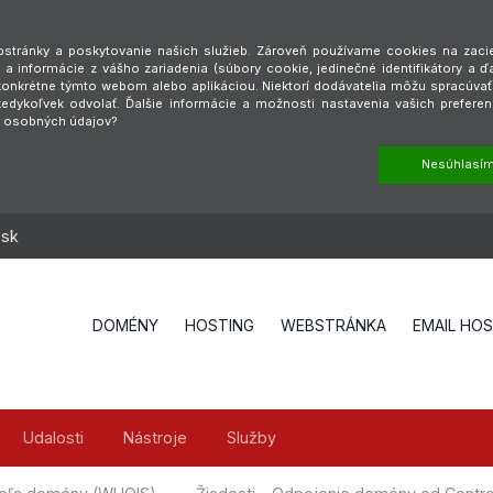
tránky a poskytovanie našich služieb. Zároveň používame cookies na zaciel
a informácie z vášho zariadenia (súbory cookie, jedinečné identifikátory a ď
é konkrétne týmto webom alebo aplikáciou. Niektorí dodávatelia môžu spracúva
dykoľvek odvolať. Ďalšie informácie a možnosti nastavenia vašich preferen
h osobných údajov?
Nesúhlasí
.sk
DOMÉNY
HOSTING
WEBSTRÁNKA
EMAIL HO
Udalosti
Nástroje
Služby