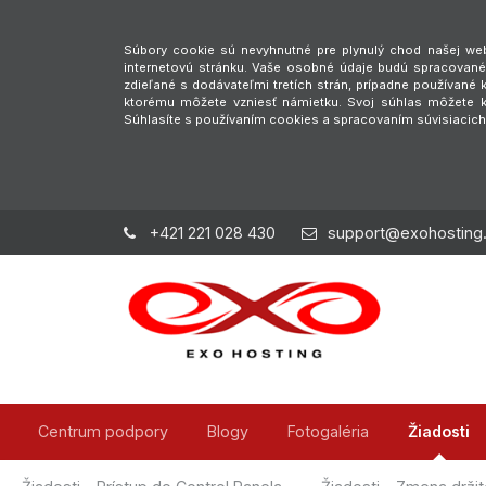
Súbory cookie sú nevyhnutné pre plynulý chod našej webs
internetovú stránku. Vaše osobné údaje budú spracované 
zdieľané s dodávateľmi tretích strán, prípadne používan
ktorému môžete vzniesť námietku. Svoj súhlas môžete ke
Súhlasíte s používaním cookies a spracovaním súvisiacic
+421 221 028 430
support@exohosting
Centrum podpory
Blogy
Fotogaléria
Žiadosti