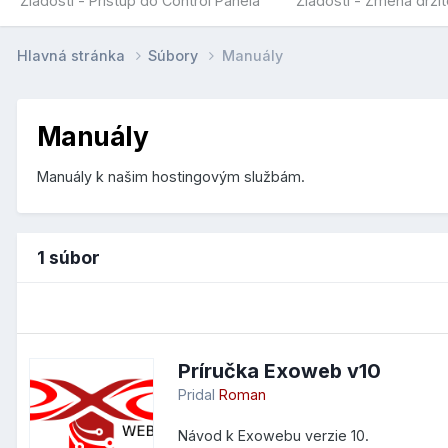
Žiadosti - Prístup do Control Panela
Žiadosti - Zmena drž
Hlavná stránka
Súbory
Manuály
Manuály
Manuály k našim hostingovým službám.
1 súbor
Príručka Exoweb v10
Pridal
Roman
Návod k Exowebu verzie 10.