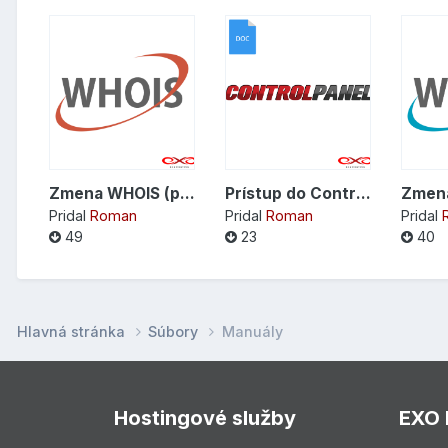
Zmena WHOIS (právnicka osoba) - formát .PDF
Prístup do Control Panela (fyzická osoba) - formát .DOC
Pridal
Roman
Pridal
Roman
Pridal
49
23
40
Hlavná stránka
Súbory
Manuály
Hostingové služby
EXO