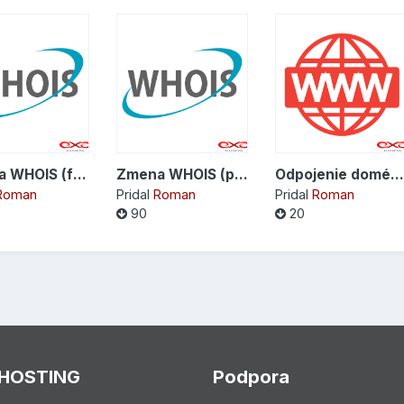
Zmena WHOIS (fyzická osoba) - formát .DOC
Zmena WHOIS (právnicka osoba) - formát .DOC
Odpojenie domény od Control Panela (právnicka osoba) - formát .PDF
Roman
Pridal
Roman
Pridal
Roman
90
20
 HOSTING
Podpora