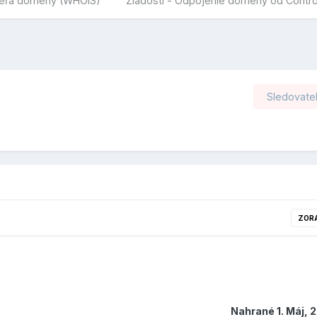
iteľa domény (WHOIS)
Žiadosti - Odpojenie domény od Contro
Sledovatel
ZOR
Nahrané
1. Máj, 