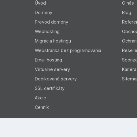
Úvod
O nás
Domény
Blog
Prevod domény
Refere
Webhosting
Obcho
Migrácia hostingu
Ochran
Webstránka bez programovania
Resell
Email hosting
Sponzo
Virtuálne servery
Kariéra
Dedikované servery
Sitema
SSL certifikáty
Akcie
Cenník