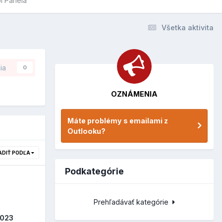
l Panela
Všetka aktivita
ia
0
OZNÁMENIA
Máte problémy s emailami z
Outlooku?
ADIŤ PODĽA
Podkategórie
Prehľadávať kategórie
2023