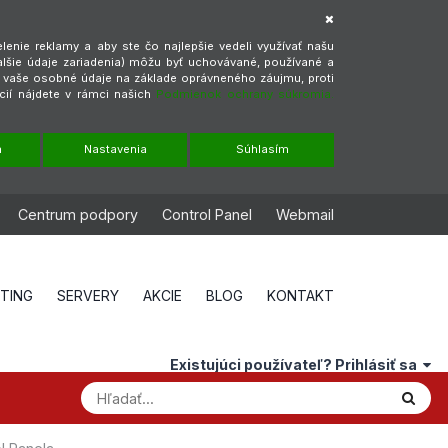
enie reklamy a aby ste čo najlepšie vedeli využívať našu
alšie údaje zariadenia) môžu byť uchovávané, používané a
ť vaše osobné údaje na základe oprávneného záujmu, proti
cií nájdete v rámci našich
Podmienok ochrany súkromia.
m
Nastavenia
Súhlasím
Centrum podpory
Control Panel
Webmail
STING
SERVERY
AKCIE
BLOG
KONTAKT
Existujúci používateľ? Prihlásiť sa