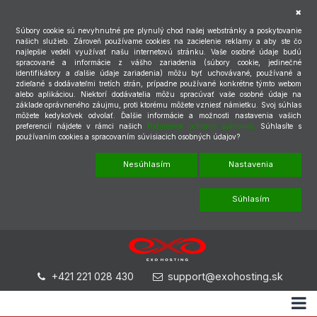
Súbory cookie sú nevyhnutné pre plynulý chod našej webstránky a poskytovanie
našich služieb. Zároveň používame cookies na zacielenie reklamy a aby ste čo
najlepšie vedeli využívať našu internetovú stránku. Vaše osobné údaje budú
spracované a informácie z vášho zariadenia (súbory cookie, jedinečné
identifikátory a ďalšie údaje zariadenia) môžu byť uchovávané, používané a
zdieľané s dodávateľmi tretích strán, prípadne používané konkrétne týmto webom
alebo aplikáciou. Niektorí dodávatelia môžu spracúvať vaše osobné údaje na
základe oprávneného záujmu, proti ktorému môžete vzniesť námietku. Svoj súhlas
môžete kedykoľvek odvolať. Ďalšie informácie a možnosti nastavenia vašich
preferencií nájdete v rámci našich
Podmienok ochrany súkromia.
Súhlasíte s
používaním cookies a spracovaním súvisiacich osobných údajov?
Nesúhlasím
Nastavenia
Súhlasím
+421 221 028 430
support@exohosting.sk