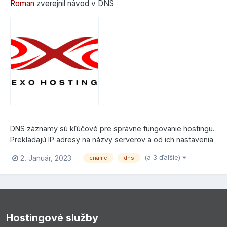
Roman
zverejnil návod v
DNS
DNS záznamy sú kľúčové pre správne fungovanie hostingu.
Prekladajú IP adresy na názvy serverov a od ich nastavenia
závisí z akých serverov sa budú načítavať webové stránky a
(a 3 ďalšie)
2. Január, 2023
cname
dns
či sa budú prijímať emaily. Upozornenie: Úprave, pridávaniu,
prípadne mazaniu DNS záznamov sa venujte le...
Hostingové služby