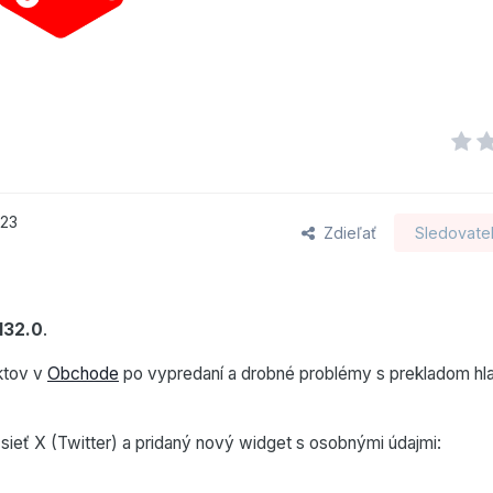
023
Zdieľať
Sledovatel
132.0
.
ktov v
Obchode
po vypredaní a drobné problémy s prekladom hl
sieť X (Twitter) a pridaný nový widget s osobnými údajmi: