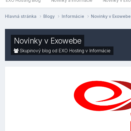
EXO Hosting Blog
Novinky a informácie
Novinky v Ex
Hlavná stránka
Blogy
Informácie
Novinky v Exoweb
Novinky v Exowebe
Skupinový blog od EXO Hosting v
Informácie