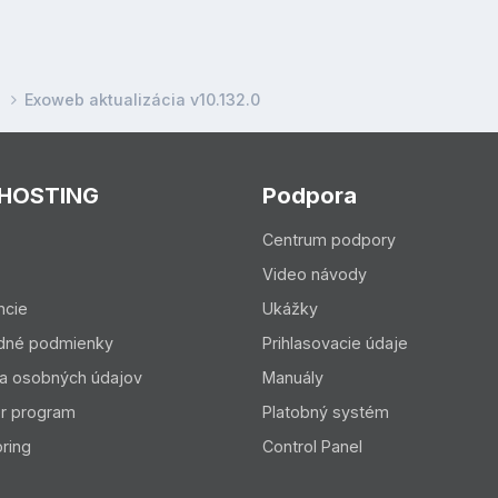
e
Exoweb aktualizácia v10.132.0
 HOSTING
Podpora
Centrum podpory
Video návody
ncie
Ukážky
dné podmienky
Prihlasovacie údaje
a osobných údajov
Manuály
er program
Platobný systém
ring
Control Panel