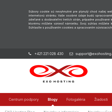
Súbory cookie sú nevyhnutné pre plynulý chod našej webs
internetovú stránku. Vaše osobné údaje budú spracované 
zdieľané s dodávateľmi tretích strán, prípadne používan
ktorému môžete vzniesť námietku. Svoj súhlas môžete ke
Súhlasíte s používaním cookies a spracovaním súvisiacic
+421 221 028 430
support@exohosting
Centrum podpory
Blogy
Fotogaléria
Žiadosti