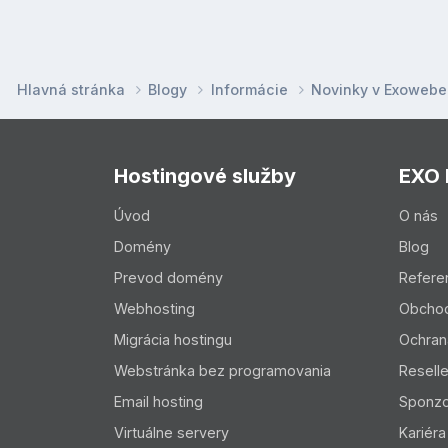
Hlavná stránka
Blogy
Informácie
Novinky v Exoweb
Hostingové služby
EXO
Úvod
O nás
Domény
Blog
Prevod domény
Refere
Webhosting
Obcho
Migrácia hostingu
Ochran
Webstránka bez programovania
Resell
Email hosting
Sponzo
Virtuálne servery
Kariéra