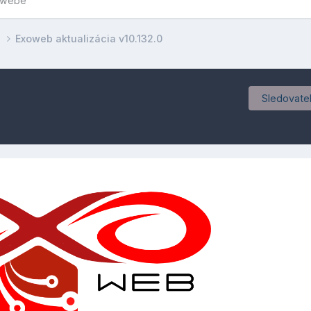
owebe
e
Exoweb aktualizácia v10.132.0
Sledovatel