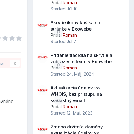
Pridal
Roman
Started
Júl 10
Skrytie ikony košíka na
stránke v Exowebe
0
Pridal
Roman
Started
Júl 7
Pridanie tlačidla na skrytie a
zobrazenie textu v Exowebe
ia
0
0
Pridal
Roman
Started
24. Máj, 2024
Aktualizácia údajov vo
WHOIS, bez prístupu na
kontaktný email
0
avného
Pridal
Roman
Started
12. Máj, 2023
Zmena držiteľa domény,
aktualizácia údajov vo