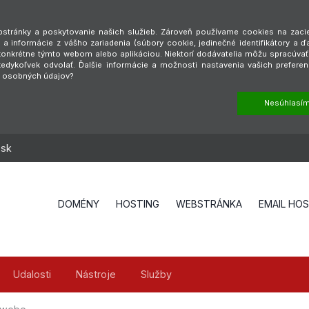
tránky a poskytovanie našich služieb. Zároveň používame cookies na zaciel
a informácie z vášho zariadenia (súbory cookie, jedinečné identifikátory a ď
é konkrétne týmto webom alebo aplikáciou. Niektorí dodávatelia môžu spracúva
dykoľvek odvolať. Ďalšie informácie a možnosti nastavenia vašich preferen
h osobných údajov?
Nesúhlasí
.sk
DOMÉNY
HOSTING
WEBSTRÁNKA
EMAIL HO
Udalosti
Nástroje
Služby