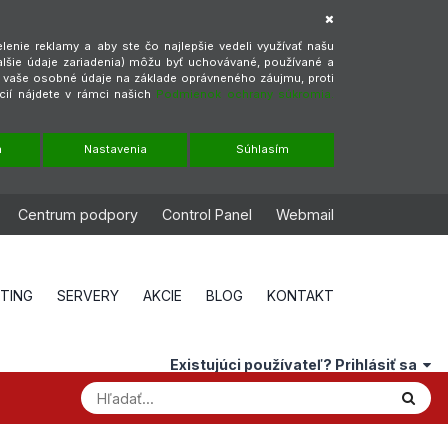
enie reklamy a aby ste čo najlepšie vedeli využívať našu
alšie údaje zariadenia) môžu byť uchovávané, používané a
ť vaše osobné údaje na základe oprávneného záujmu, proti
cií nájdete v rámci našich
Podmienok ochrany súkromia.
m
Nastavenia
Súhlasím
Centrum podpory
Control Panel
Webmail
STING
SERVERY
AKCIE
BLOG
KONTAKT
Existujúci používateľ? Prihlásiť sa