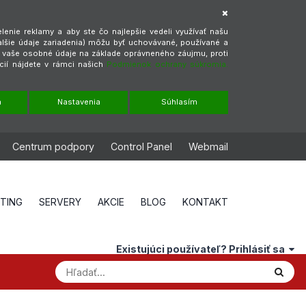
enie reklamy a aby ste čo najlepšie vedeli využívať našu
alšie údaje zariadenia) môžu byť uchovávané, používané a
ť vaše osobné údaje na základe oprávneného záujmu, proti
cií nájdete v rámci našich
Podmienok ochrany súkromia.
m
Nastavenia
Súhlasím
Centrum podpory
Control Panel
Webmail
STING
SERVERY
AKCIE
BLOG
KONTAKT
Existujúci používateľ? Prihlásiť sa