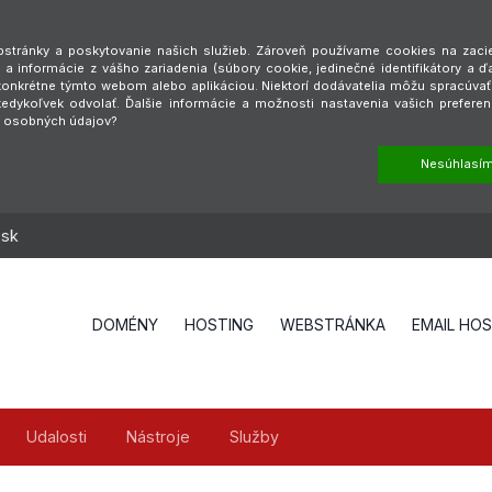
tránky a poskytovanie našich služieb. Zároveň používame cookies na zaciel
a informácie z vášho zariadenia (súbory cookie, jedinečné identifikátory a ď
é konkrétne týmto webom alebo aplikáciou. Niektorí dodávatelia môžu spracúva
dykoľvek odvolať. Ďalšie informácie a možnosti nastavenia vašich preferen
h osobných údajov?
Nesúhlasí
.sk
DOMÉNY
HOSTING
WEBSTRÁNKA
EMAIL HO
Udalosti
Nástroje
Služby