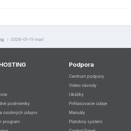
ing
2026-01-11-mail
 HOSTING
Podpora
Centrum podpory
Video návody
ncie
Ukážky
dné podmienky
Prihlasovacie údaje
a osobných údajov
Manuály
er program
Platobný systém
ring
Control Panel