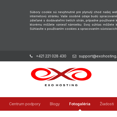
Súbory cookie sú nevyhnutné pre plynulý chod našej webs
internetovú stránku. Vaše osobné údaje budú spracované 
zdieľané s dodávateľmi tretích strán, prípadne používan
ktorému môžete vzniesť námietku. Svoj súhlas môžete ke
Súhlasíte s používaním cookies a spracovaním súvisiacic
+421 221 028 430
support@exohosting
Centrum podpory
Blogy
Fotogaléria
Žiadosti