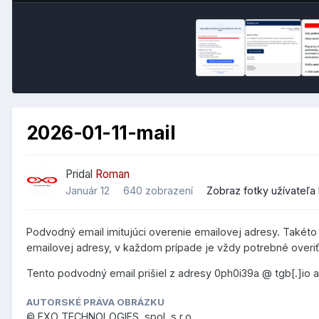
2026-01-11-mail
Pridal
Roman
Január 12
640 zobrazení
Zobraz fotky užívateľ
Podvodný email imitujúci overenie emailovej adresy. Takéto 
emailovej adresy, v každom prípade je vždy potrebné overiť,
Tento podvodný email prišiel z adresy 0ph0i39a @ tgb[.]io 
AUTORSKÉ PRÁVA OBRÁZKU
© EXO TECHNOLOGIES, spol. s r.o.