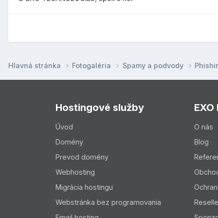
Hlavná stránka
Fotogaléria
Spamy a podvody
Phish
Hostingové služby
EXO
Úvod
O nás
Domény
Blog
Prevod domény
Refere
Webhosting
Obcho
Migrácia hostingu
Ochran
Webstránka bez programovania
Resell
Email hosting
Sponzo