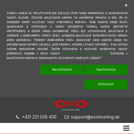
Súbory cookie sú nevyhnutné pre plynulý chod našej webstránky a poskytovanie
našich služieb. Zároveň používame cookies na zacielenie reklamy a aby ste čo
najlepšie vedeli využívať našu internetovú stránku. Vaše osobné údaje budú
spracované a informácie z vášho zariadenia (súbory cookie, jedinečné
identifikátory a ďalšie údaje zariadenia) môžu byť uchovávané, používané a
zdieľané s dodávateľmi tretích strán, prípadne používané konkrétne týmto webom
alebo aplikáciou. Niektorí dodávatelia môžu spracúvať vaše osobné údaje na
základe oprávneného záujmu, proti ktorému môžete vzniesť námietku. Svoj súhlas
môžete kedykoľvek odvolať. Ďalšie informácie a možnosti nastavenia vašich
preferencií nájdete v rámci našich
Podmienok ochrany súkromia.
Súhlasíte s
používaním cookies a spracovaním súvisiacich osobných údajov?
Nesúhlasím
Nastavenia
Súhlasím
+421 221 028 430
support@exohosting.sk