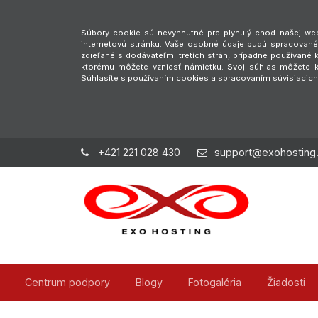
Súbory cookie sú nevyhnutné pre plynulý chod našej webs
internetovú stránku. Vaše osobné údaje budú spracované 
zdieľané s dodávateľmi tretích strán, prípadne používan
ktorému môžete vzniesť námietku. Svoj súhlas môžete ke
Súhlasíte s používaním cookies a spracovaním súvisiacic
+421 221 028 430
support@exohosting
Centrum podpory
Blogy
Fotogaléria
Žiadosti