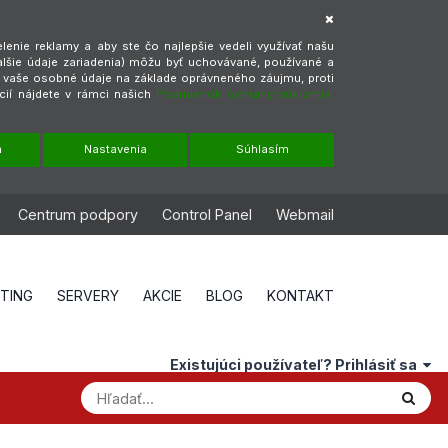
enie reklamy a aby ste čo najlepšie vedeli využívať našu
alšie údaje zariadenia) môžu byť uchovávané, používané a
ť vaše osobné údaje na základe oprávneného záujmu, proti
cií nájdete v rámci našich
Podmienok ochrany súkromia.
m
Nastavenia
Súhlasím
Centrum podpory
Control Panel
Webmail
STING
SERVERY
AKCIE
BLOG
KONTAKT
Existujúci používateľ? Prihlásiť sa