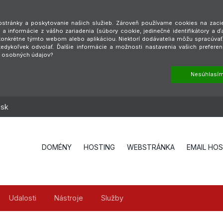
tránky a poskytovanie našich služieb. Zároveň používame cookies na zaciel
a informácie z vášho zariadenia (súbory cookie, jedinečné identifikátory a ď
é konkrétne týmto webom alebo aplikáciou. Niektorí dodávatelia môžu spracúva
dykoľvek odvolať. Ďalšie informácie a možnosti nastavenia vašich preferen
h osobných údajov?
Nesúhlasí
.sk
DOMÉNY
HOSTING
WEBSTRÁNKA
EMAIL HO
Udalosti
Nástroje
Služby