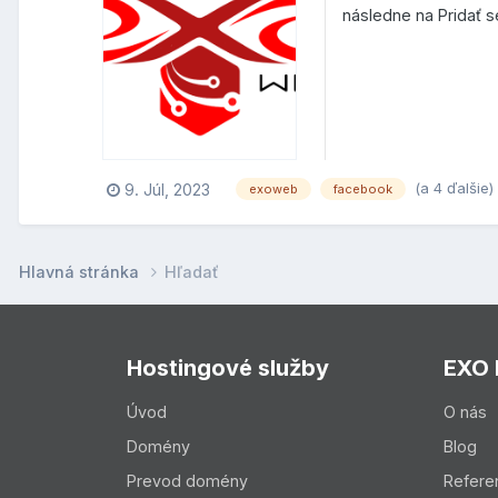
následne na Pridať s
(a 4 ďalšie)
9. Júl, 2023
exoweb
facebook
Hlavná stránka
Hľadať
Hostingové služby
EXO
Úvod
O nás
Domény
Blog
Prevod domény
Refere