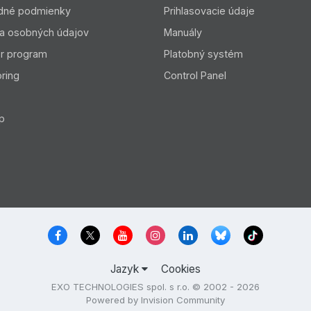
dné podmienky
Prihlasovacie údaje
a osobných údajov
Manuály
er program
Platobný systém
ring
Control Panel
p
Jazyk
Cookies
EXO TECHNOLOGIES spol. s r.o. © 2002 - 2026
Powered by Invision Community