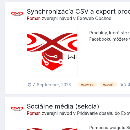
Synchronizácia CSV a export pr
Roman
zverejnil návod v
Exoweb Obchod
Produkty, ktoré ste
Facebooku môžete vý
na Obchod:...
(a 3 
7. September, 2023
exoweb
export
Sociálne média (sekcia)
Roman
zverejnil návod v
Pridávanie obsahu do Ex
Pomocou widgetu Soci