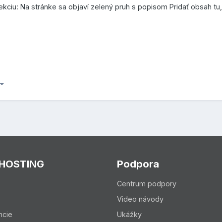
ekciu: Na stránke sa objaví zelený pruh s popisom Pridať obsah tu, 
 HOSTING
Podpora
Centrum podpory
Video návody
ncie
Ukážky