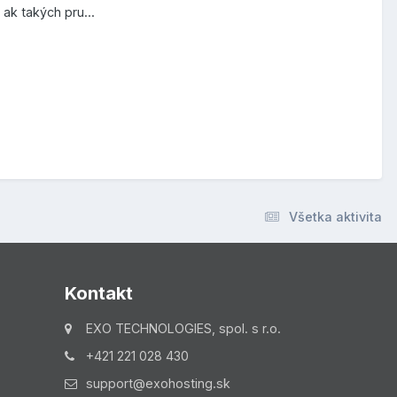
ak takých pru...
Všetka aktivita
Kontakt
EXO TECHNOLOGIES, spol. s r.o.
+421 221 028 430
support@exohosting.sk