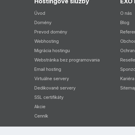
Hostingové služby
EXO
Úvod
O nás
Domény
Blog
Prevod domény
Refere
Webhosting
Obcho
Migrácia hostingu
Ochran
Webstránka bez programovania
Resell
Email hosting
Sponzo
Virtuálne servery
Kariéra
Dedikované servery
Sitema
SSL certifikáty
Akcie
Cenník