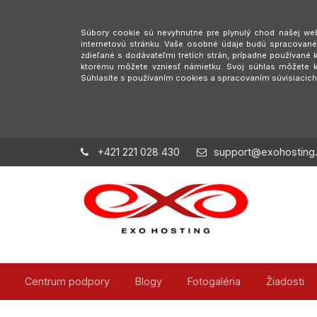
Súbory cookie sú nevyhnutné pre plynulý chod našej webs
internetovú stránku. Vaše osobné údaje budú spracované 
zdieľané s dodávateľmi tretích strán, prípadne používan
ktorému môžete vzniesť námietku. Svoj súhlas môžete ke
Súhlasíte s používaním cookies a spracovaním súvisiacic
+421 221 028 430
support@exohosting
Centrum podpory
Blogy
Fotogaléria
Žiadosti