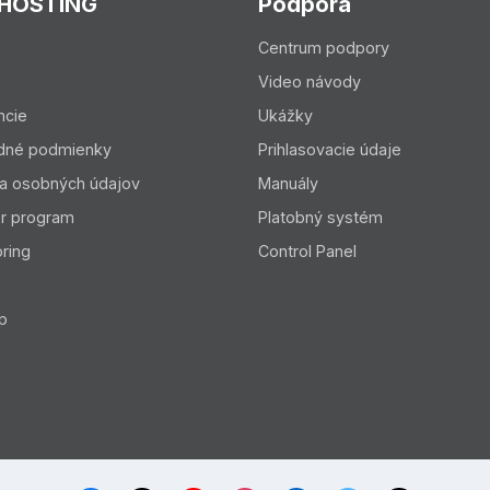
 HOSTING
Podpora
Centrum podpory
Video návody
ncie
Ukážky
dné podmienky
Prihlasovacie údaje
a osobných údajov
Manuály
er program
Platobný systém
ring
Control Panel
p