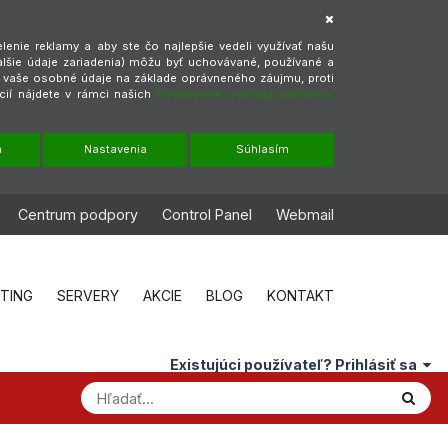
enie reklamy a aby ste čo najlepšie vedeli využívať našu
alšie údaje zariadenia) môžu byť uchovávané, používané a
ť vaše osobné údaje na základe oprávneného záujmu, proti
cií nájdete v rámci našich
Podmienok ochrany súkromia.
m
Nastavenia
Súhlasím
Centrum podpory
Control Panel
Webmail
STING
SERVERY
AKCIE
BLOG
KONTAKT
Existujúci používateľ? Prihlásiť sa