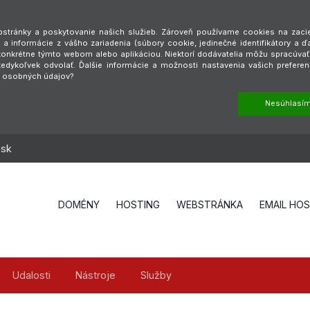
tránky a poskytovanie našich služieb. Zároveň používame cookies na zaciel
a informácie z vášho zariadenia (súbory cookie, jedinečné identifikátory a ď
é konkrétne týmto webom alebo aplikáciou. Niektorí dodávatelia môžu spracúva
dykoľvek odvolať. Ďalšie informácie a možnosti nastavenia vašich preferen
h osobných údajov?
Nesúhlasí
.sk
DOMÉNY
HOSTING
WEBSTRÁNKA
EMAIL HO
Udalosti
Nástroje
Služby