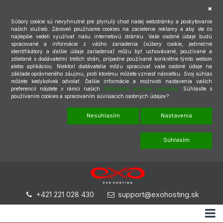
Súbory cookie sú nevyhnutné pre plynulý chod našej webstránky a poskytovanie
našich služieb. Zároveň používame cookies na zacielenie reklamy a aby ste čo
najlepšie vedeli využívať našu internetovú stránku. Vaše osobné údaje budú
spracované a informácie z vášho zariadenia (súbory cookie, jedinečné
identifikátory a ďalšie údaje zariadenia) môžu byť uchovávané, používané a
zdieľané s dodávateľmi tretích strán, prípadne používané konkrétne týmto webom
alebo aplikáciou. Niektorí dodávatelia môžu spracúvať vaše osobné údaje na
základe oprávneného záujmu, proti ktorému môžete vzniesť námietku. Svoj súhlas
môžete kedykoľvek odvolať. Ďalšie informácie a možnosti nastavenia vašich
preferencií nájdete v rámci našich
Podmienok ochrany súkromia.
Súhlasíte s
používaním cookies a spracovaním súvisiacich osobných údajov?
Nesúhlasím
Nastavenia
Súhlasím
+421 221 028 430
support@exohosting.sk