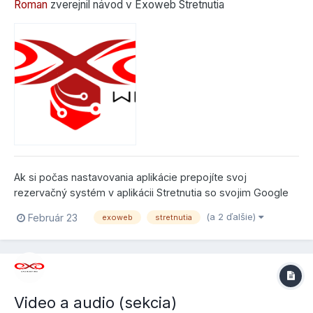
Roman
zverejnil návod v
Exoweb Stretnutia
Ak si počas nastavovania aplikácie prepojíte svoj
rezervačný systém v aplikácii Stretnutia so svojim Google
Kalendárom, tak budete mať možnosť si realizovať aj
(a 2 ďalšie)
Február 23
exoweb
stretnutia
videohovory, ktoré sú vhodné pre online stretnutia. Hoci
organizovať online stretnutia si môžete aj bez toho, s
integrovanými službami je to...
Video a audio (sekcia)