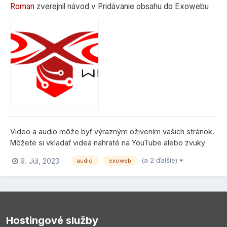
Roman
zverejnil návod v
Pridávanie obsahu do Exowebu
Video a audio môže byť výrazným oživením vašich stránok.
Môžete si vkladať videá nahraté na YouTube alebo zvuky
nahraté na SoundCloud. Video a audio Kliknite hore na Pridať
(a 2 ďalšie)
9. Júl, 2023
audio
exoweb
obsah a následne na Pridať sekciu: Na stránke sa objaví
zelený p...
Hostingové služby