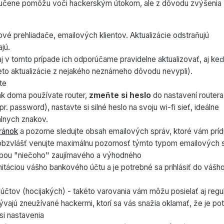
zaručene pomôžu voči hackerským útokom, ale z dôvodu zvýšenia
 prehliadače, emailových klientov. Aktualizácie odstraňujú
jú.
 aj v tomto prípade ich odporúčame pravidelne aktualizovať, aj k
tieto aktualizácie z nejakého neznámeho dôvodu nevypli).
te
 ak doma používate router,
zmeňte si heslo
do nastavení routera
 password), nastavte si silné heslo na svoju wi-fi sieť, ideálne
álnych znakov.
ránok
a pozorne sledujte obsah emailových správ, ktoré vám prí
obzvlášť venujte maximálnu pozornosť týmto typom emailových 
úpou "niečoho" zaujímavého a výhodného
itáciou vášho bankového účtu a je potrebné sa prihlásiť do vášh
účtov (hocijakých) - takéto varovania vám môžu posielať aj regu
vajú zneužívané hackermi, ktorí sa vás snažia oklamať, že je po
 si nastavenia