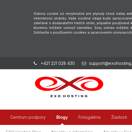
Súbory cookie sú nevyhnutné pre plynulý chod našej webs
internetovú stránku. Vaše osobné údaje budú spracované 
zdieľané s dodávateľmi tretích strán, prípadne používan
ktorému môžete vzniesť námietku. Svoj súhlas môžete ke
Súhlasíte s používaním cookies a spracovaním súvisiacic
+421 221 028 430
support@exohosting
Centrum podpory
Blogy
Fotogaléria
Žiadosti