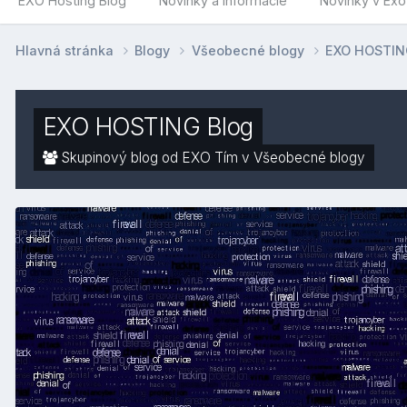
EXO Hosting Blog
Novinky a informácie
Novinky v Ex
Hlavná stránka
Blogy
Všeobecné blogy
EXO HOSTIN
EXO HOSTING Blog
Skupinový blog od EXO Tím v
Všeobecné blogy