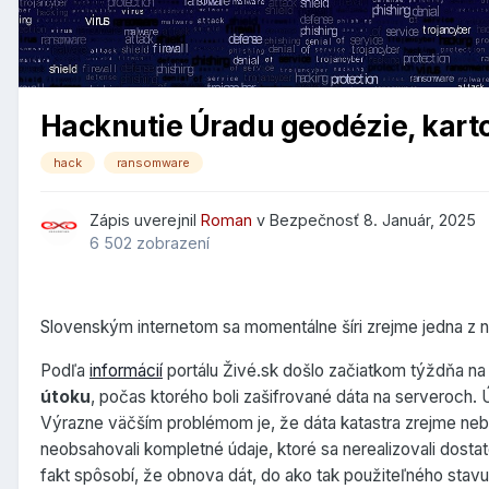
Hacknutie Úradu geodézie, karto
hack
ransomware
Zápis uverejnil
Roman
v
Bezpečnosť
8. Január, 2025
6 502 zobrazení
Slovenským internetom sa momentálne šíri zrejme jedna z na
Podľa
informácií
portálu Živé.sk došlo začiatkom týždňa n
útoku
, počas ktorého boli zašifrované dáta na serveroch. 
Výrazne väčším problémom je, že dáta katastra zrejme ne
neobsahovali kompletné údaje, ktoré sa nerealizovali dost
fakt spôsobí, že obnova dát, do ako tak použiteľného stavu