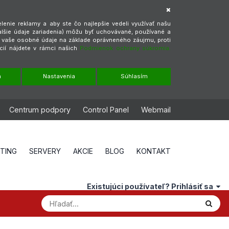
enie reklamy a aby ste čo najlepšie vedeli využívať našu
alšie údaje zariadenia) môžu byť uchovávané, používané a
ť vaše osobné údaje na základe oprávneného záujmu, proti
cií nájdete v rámci našich
Podmienok ochrany súkromia.
m
Nastavenia
Súhlasím
Centrum podpory
Control Panel
Webmail
STING
SERVERY
AKCIE
BLOG
KONTAKT
Existujúci používateľ? Prihlásiť sa