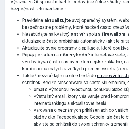
výrazne znížiť splnením týchto bodov (nie úplne všetky 
bezpečnosti ich uvedieme):
Pravidelne
aktualizujte
svoj operačný systém, webové
bezpečnostné problémy, ktoré hackeri často zneužíva
Nezabúdajte na kvalitný
antivír
spolu s
firewallom
,
aktualizácie často prebiehajú automaticky (ak ste si 
Aktualizujte svoje programy a aplikácie, ktoré používa
Pripájajte sa len na
dôveryhodné
internetové siete,
výroby býva často nastavené len nejaké základné, napr.
kombináciou malých a veľkých písmen, čísiel a špeci
Taktiež nezabúdajte na silné heslá do
emailových sch
schránok. Keďže ransomware sa často šíri emailom, 
email s výhodnou investičnou ponukou alebo k
výstražný email, ktorý vás varuje pred komprom
internetbankingu a aktualizovať heslá
varovania o neznámych prihláseniach do vašich 
služby ako Facebook alebo Google, ale často bý
aby ste sa prihlásili do svojej schránky a zmenili