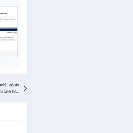
alší zápis
Orange v priebehu februára 2025 začne blokovať SMTP port 25