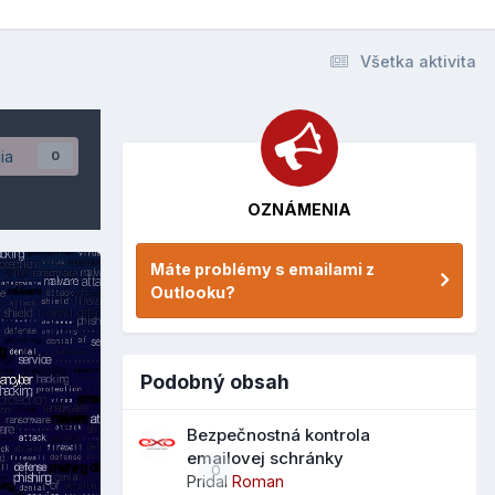
Všetka aktivita
ia
0
OZNÁMENIA
Máte problémy s emailami z
Outlooku?
Podobný obsah
Bezpečnostná kontrola
emailovej schránky
0
Pridal
Roman