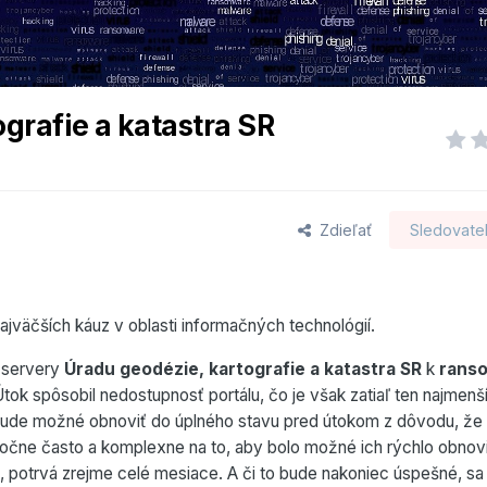
grafie a katastra SR
Zdieľať
Sledovatel
jväčších káuz v oblasti informačných technológií.
a servery
Úradu geodézie, kartografie a katastra SR
k
rans
Útok spôsobil nedostupnosť portálu, čo je však zatiaľ ten najmenš
bude možné obnoviť do úplného stavu pred útokom z dôvodu, že
atočne často a komplexne na to, aby bolo možné ich rýchlo obnovi
, potrvá zrejme celé mesiace. A či to bude nakoniec úspešné, sa 