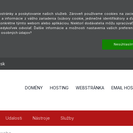
tránky a poskytovanie našich služieb. Zároveň používame cookies na zaciel
a informácie z vášho zariadenia (súbory cookie, jedinečné identifikátory a ď
é konkrétne týmto webom alebo aplikáciou. Niektorí dodávatelia môžu spracúva
dykoľvek odvolať. Ďalšie informácie a možnosti nastavenia vašich preferen
h osobných údajov?
Nesúhlasí
.sk
DOMÉNY
HOSTING
WEBSTRÁNKA
EMAIL HO
Udalosti
Nástroje
Služby