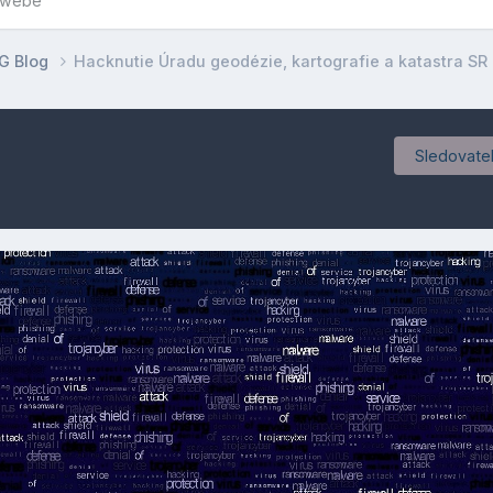
owebe
G Blog
Hacknutie Úradu geodézie, kartografie a katastra SR
Sledovatel