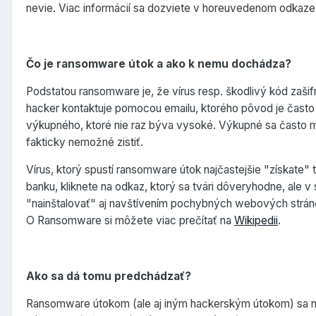
nevie. Viac informácií sa dozviete v horeuvedenom odkaze
Čo je ransomware útok a ako k nemu dochádza?
Podstatou ransomware je, že vírus resp. škodlivý kód zaši
hacker kontaktuje pomocou emailu, ktorého pôvod je často
výkupného, ktoré nie raz býva vysoké. Výkupné sa často 
fakticky nemožné zistiť.
Vírus, ktorý spustí ransomware útok najčastejšie "získate" t
banku, kliknete na odkaz, ktorý sa tvári dôveryhodne, ale v
"nainštalovať" aj navštívením pochybných webových strán
O Ransomware si môžete viac prečítať na
Wikipedii
.
Ako sa dá tomu predchádzať?
Ransomware útokom (ale aj iným hackerským útokom) sa 