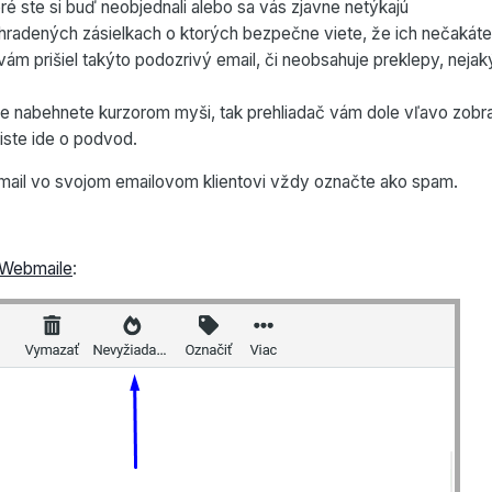
ré ste si buď neobjednali alebo sa vás zjavne netýkajú
radených zásielkach o ktorých bezpečne viete, že ich nečakáte
vám prišiel takýto podozrivý email, či neobsahuje preklepy, nejak
 ne nabehnete kurzorom myši, tak prehliadač vám dole vľavo zobraz
iste ide o podvod.
email vo svojom emailovom klientovi vždy označte ako spam.
Webmaile
: