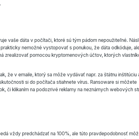
.
fruje vaše dáta v počítači, ktoré sú tým pádom nepoužiteľné. Nás
 prakticky nemožné vystopovať s ponukou, že dáta odkóduje, al
má zrealizovať pomocou kryptomenových účtov, ktorých vlastník
ak, že v emaile, ktorý sa môže vydávať napr. za štátnu inštitúciu
 skutočnosti si do počítača stiahnete vírus. Ransoware si môžete
ok, či klikaním na podozrivé reklamy na neznámych webových st
nedá vždy predchádzať na 100%, ale túto pravdepodobnosť môž