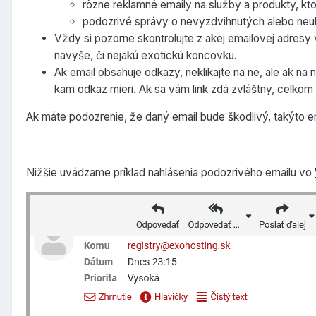
rôzne reklamné emaily na služby a produkty, kto
podozrivé správy o nevyzdvihnutých alebo neuh
Vždy si pozorne skontrolujte z akej emailovej adresy 
navyše, či nejakú exotickú koncovku.
Ak email obsahuje odkazy, neklikajte na ne, ale ak na
kam odkaz mieri. Ak sa vám link zdá zvláštny, celkom 
Ak máte podozrenie, že daný email bude škodlivý, takýto 
Nižšie uvádzame príklad nahlásenia podozrivého emailu vo