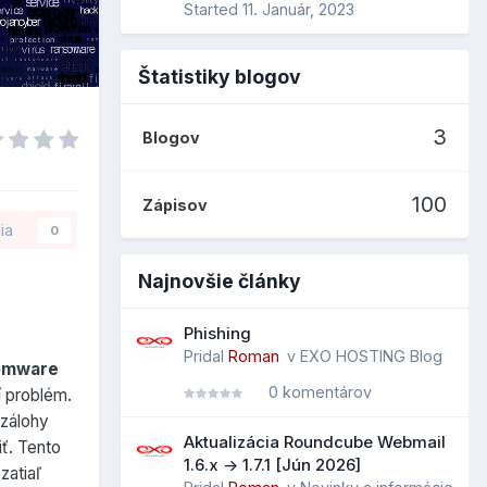
Started
11. Január, 2023
Štatistiky blogov
3
Blogov
100
Zápisov
ia
0
Najnovšie články
Phishing
Pridal
Roman
v
EXO HOSTING Blog
omware
0 komentárov
í problém.
 zálohy
Aktualizácia Roundcube Webmail
ť. Tento
1.6.x -> 1.7.1 [Jún 2026]
zatiaľ