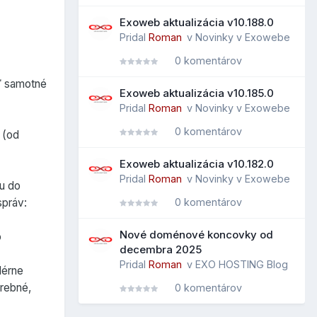
Exoweb aktualizácia v10.188.0
Pridal
Roman
v
Novinky v Exowebe
0 komentárov
eď samotné
Exoweb aktualizácia v10.185.0
Pridal
Roman
v
Novinky v Exowebe
0 komentárov
 (od
Exoweb aktualizácia v10.182.0
Pridal
Roman
v
Novinky v Exowebe
du do
0 komentárov
správ:
Nové doménové koncovky od
o
decembra 2025
Pridal
Roman
v
EXO HOSTING Blog
lérne
trebné,
0 komentárov