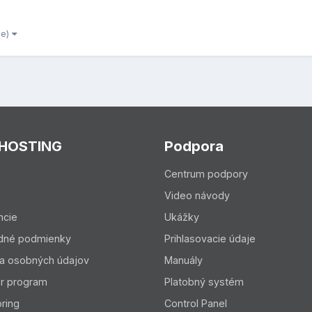
ie)
 HOSTING
Podpora
Centrum podpory
Video návody
ncie
Ukážky
dné podmienky
Prihlasovacie údaje
a osobných údajov
Manuály
er program
Platobný systém
ring
Control Panel