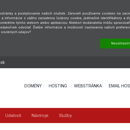
tránky a poskytovanie našich služieb. Zároveň používame cookies na zaciel
a informácie z vášho zariadenia (súbory cookie, jedinečné identifikátory a ď
é konkrétne týmto webom alebo aplikáciou. Niektorí dodávatelia môžu spracúva
dykoľvek odvolať. Ďalšie informácie a možnosti nastavenia vašich preferen
h osobných údajov?
Nesúhlasí
.sk
DOMÉNY
HOSTING
WEBSTRÁNKA
EMAIL HO
Udalosti
Nástroje
Služby