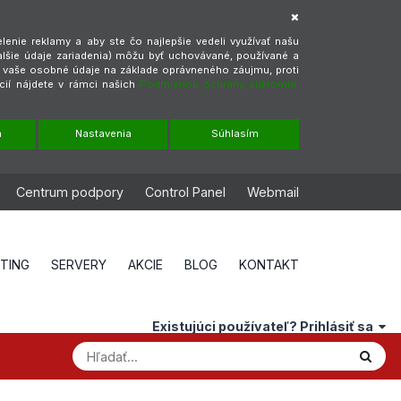
enie reklamy a aby ste čo najlepšie vedeli využívať našu
alšie údaje zariadenia) môžu byť uchovávané, používané a
ť vaše osobné údaje na základe oprávneného záujmu, proti
cií nájdete v rámci našich
Podmienok ochrany súkromia.
m
Nastavenia
Súhlasím
Centrum podpory
Control Panel
Webmail
STING
SERVERY
AKCIE
BLOG
KONTAKT
Existujúci používateľ? Prihlásiť sa