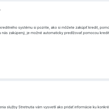
b
 kreditného systému si pozrite, ako si môžete zakúpiť kredit, po
 u nás zakúpený, je možné automaticky predlžovať pomocou kredit
ia služby Stretnutia vám vysvetlí ako pridať informácie ku konkrét