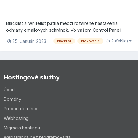
Blacklist a Whitelist patria medzi rozšírené nastavenia
ochrany emailových schránok. Vo vašom Control Paneli
kliknite na E-mailové účty a následne na tlačidlo Hromadná
(a 2 ďalšie)
25. Január, 2023
blacklist
blokovanie
zmena. Potom označte možnosť Rozšírené nastavenia.
Blacklist Do Blacklistu (zoznam nepovole...
Hostingové služby
Úvod
Domény
Prevod domény
Webhosting
Migrácia hostingu
Webstránka bez programovania