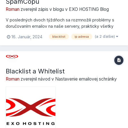
SpamCopu
Roman
zverejnil zápis v blogu v
EXO HOSTING Blog
V posledných dvoch týždňoch sa rozmnožili problémy s
doručovaním emailov na naše servery, prakticky všetky
problémy majú rovnaký pôvod - v serveroch Microsoft
(a 2 ďalšie)
16. Január, 2024
blacklist
ip adresa
Outlook, konkrétne problém majú služby Outlook 365,
Hotmail, prípadne domény hostované na serveroch
Outlook. Či sa vás tento problém týk...
Blacklist a Whitelist
Roman
zverejnil návod v
Nastavenie emailovej schránky