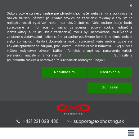
Súbory cookie sú nevyhnutné pre plynulý chod našej webstránky a poskytovanie
našich služieb. Zároveň používame cookies na zacielenie reklamy a aby ste čo
najlepšie vedeli využívať našu internetovú stránku. Vaše osobné údaje budú
spracované a informácie z vášho zariadenia (súbory cookie, jedinečné
identifikátory a ďalšie údaje zariadenia) môžu byť uchovávané, používané a
zdieľané s dodávateľmi tretích strán, prípadne používané konkrétne týmto webom
alebo aplikáciou. Niektorí dodávatelia môžu spracúvať vaše osobné údaje na
základe oprávneného záujmu, proti ktorému môžete vzniesť námietku. Svoj súhlas
môžete kedykoľvek odvolať. Ďalšie informácie a možnosti nastavenia vašich
preferencií nájdete v rámci našich
Podmienok ochrany súkromia.
Súhlasíte s
používaním cookies a spracovaním súvisiacich osobných údajov?
Nesúhlasím
Nastavenia
Súhlasím
+421 221 028 430
support@exohosting.sk