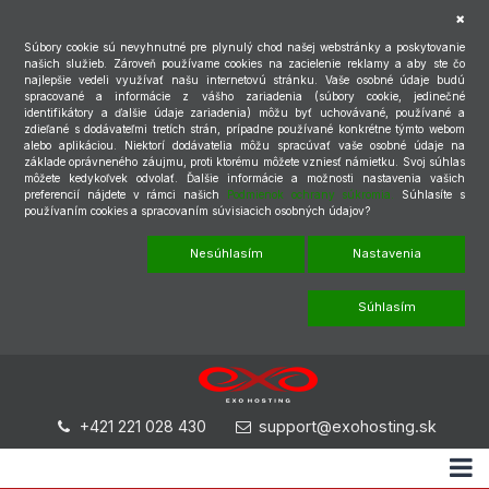
Súbory cookie sú nevyhnutné pre plynulý chod našej webstránky a poskytovanie
našich služieb. Zároveň používame cookies na zacielenie reklamy a aby ste čo
najlepšie vedeli využívať našu internetovú stránku. Vaše osobné údaje budú
spracované a informácie z vášho zariadenia (súbory cookie, jedinečné
identifikátory a ďalšie údaje zariadenia) môžu byť uchovávané, používané a
zdieľané s dodávateľmi tretích strán, prípadne používané konkrétne týmto webom
alebo aplikáciou. Niektorí dodávatelia môžu spracúvať vaše osobné údaje na
základe oprávneného záujmu, proti ktorému môžete vzniesť námietku. Svoj súhlas
môžete kedykoľvek odvolať. Ďalšie informácie a možnosti nastavenia vašich
preferencií nájdete v rámci našich
Podmienok ochrany súkromia.
Súhlasíte s
používaním cookies a spracovaním súvisiacich osobných údajov?
Nesúhlasím
Nastavenia
Súhlasím
+421 221 028 430
support@exohosting.sk