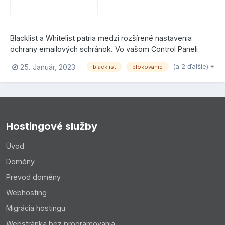
Blacklist a Whitelist patria medzi rozšírené nastavenia
ochrany emailových schránok. Vo vašom Control Paneli
kliknite na E-mailové účty a následne na tlačidlo Hromadná
(a 2 ďalšie)
25. Január, 2023
blacklist
blokovanie
zmena. Potom označte možnosť Rozšírené nastavenia.
Blacklist Do Blacklistu (zoznam nepovole...
Hostingové služby
Úvod
Domény
Prevod domény
Webhosting
Migrácia hostingu
Webstránka bez programovania