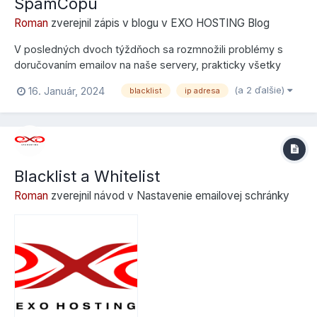
SpamCopu
Roman
zverejnil zápis v blogu v
EXO HOSTING Blog
V posledných dvoch týždňoch sa rozmnožili problémy s
doručovaním emailov na naše servery, prakticky všetky
problémy majú rovnaký pôvod - v serveroch Microsoft
(a 2 ďalšie)
16. Január, 2024
blacklist
ip adresa
Outlook, konkrétne problém majú služby Outlook 365,
Hotmail, prípadne domény hostované na serveroch
Outlook. Či sa vás tento problém týk...
Blacklist a Whitelist
Roman
zverejnil návod v
Nastavenie emailovej schránky