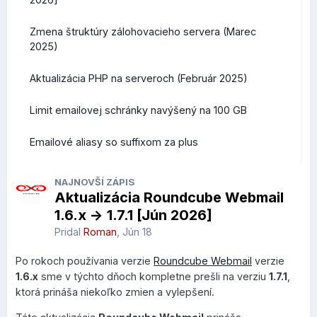
platia na 1 rok registrácie domény, akcia trvá do 31. januára
2026, vrátane.
Zmena štruktúry zálohovacieho servera (Marec
2025)
Aktualizácia PHP na serveroch (Február 2025)
Limit emailovej schránky navýšený na 100 GB
Emailové aliasy so suffixom za plus
NAJNOVŠÍ ZÁPIS
Aktualizácia Roundcube Webmail
1.6.x -> 1.7.1 [Jún 2026]
Pridal
Roman
,
Jún 18
Po rokoch používania verzie
Roundcube Webmail
verzie
1.6.x
sme v týchto dňoch kompletne prešli na verziu
1.7.1
,
ktorá prináša niekoľko zmien a vylepšení.