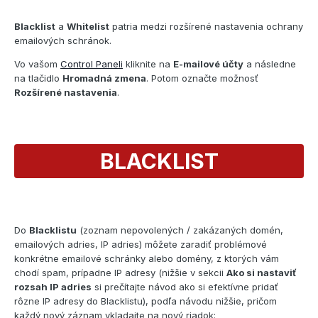
Blacklist
a
Whitelist
patria medzi rozšírené nastavenia ochrany
emailových schránok.
Vo vašom
Control Paneli
kliknite na
E-mailové účty
a následne
na tlačidlo
Hromadná zmena
. Potom označte možnosť
Rozšírené nastavenia
.
BLACKLIST
Do
Blacklistu
(zoznam nepovolených / zakázaných domén,
emailových adries, IP adries) môžete zaradiť problémové
konkrétne emailové schránky alebo domény, z ktorých vám
chodí spam, prípadne IP adresy (nižšie v sekcii
Ako si nastaviť
rozsah IP adries
si prečítajte návod ako si efektívne pridať
rôzne IP adresy do Blacklistu), podľa návodu nižšie, pričom
každý nový záznam vkladajte na nový riadok: