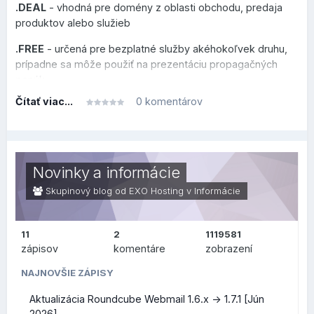
.DEAL
- vhodná pre domény z oblasti obchodu, predaja
produktov alebo služieb
.FREE
- určená pre bezplatné služby akéhokoľvek druhu,
prípadne sa môže použiť na prezentáciu propagačných
ponúk
Čítať viac...
0 komentárov
.HOT
- venovaná novým trendom, hudbe, cestovaniu či
akejkoľvek inej aktivite, ktorú chcete prezentovať
.MOI
- zameraná na frankofónny svet, vhodná pre osobné
blogy alebo prezentácie vo francúzskom jazyku
Novinky a informácie
.NOW
- sila prítomnému okamihu na povzbudenie k
Skupinový blog od EXO Hosting v
Informácie
okamžitej akcii
.SPOT
- určená pre akékoľvek miesta, komunity alebo
11
2
1119581
platformy špecializované na turistické miesta alebo
zápisov
komentáre
zobrazení
podujatia
NAJNOVŠIE ZÁPISY
Všetky nové koncovky teraz ponúkame v akciových
Aktualizácia Roundcube Webmail 1.6.x -> 1.7.1 [Jún
cenách, ich prehľad nájdete na
tejto stránke
. Akciové ceny
2026]