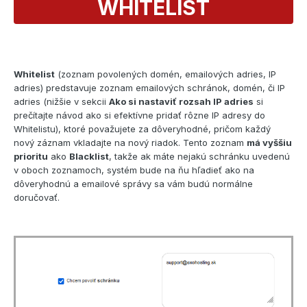
WHITELIST
Whitelist
(zoznam povolených domén, emailových adries, IP
adries) predstavuje zoznam emailových schránok, domén, či IP
adries (nižšie v sekcii
Ako si nastaviť rozsah IP adries
si
prečítajte návod ako si efektívne pridať rôzne IP adresy do
Whitelistu), ktoré považujete za dôveryhodné, pričom každý
nový záznam vkladajte na nový riadok. Tento zoznam
má vyššiu
prioritu
ako
Blacklist
, takže ak máte nejakú schránku uvedenú
v oboch zoznamoch, systém bude na ňu hľadieť ako na
dôveryhodnú a emailové správy sa vám budú normálne
doručovať.