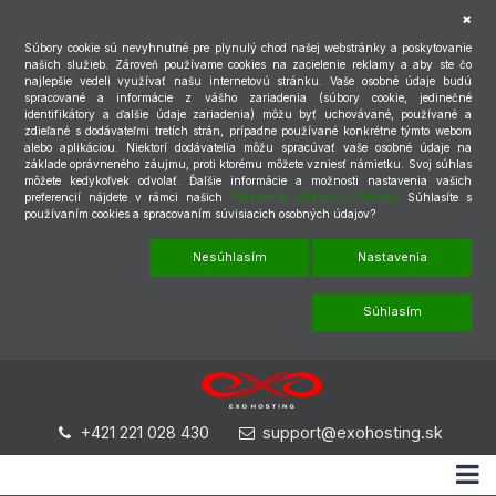
Súbory cookie sú nevyhnutné pre plynulý chod našej webstránky a poskytovanie
našich služieb. Zároveň používame cookies na zacielenie reklamy a aby ste čo
najlepšie vedeli využívať našu internetovú stránku. Vaše osobné údaje budú
spracované a informácie z vášho zariadenia (súbory cookie, jedinečné
identifikátory a ďalšie údaje zariadenia) môžu byť uchovávané, používané a
zdieľané s dodávateľmi tretích strán, prípadne používané konkrétne týmto webom
alebo aplikáciou. Niektorí dodávatelia môžu spracúvať vaše osobné údaje na
základe oprávneného záujmu, proti ktorému môžete vzniesť námietku. Svoj súhlas
môžete kedykoľvek odvolať. Ďalšie informácie a možnosti nastavenia vašich
preferencií nájdete v rámci našich
Podmienok ochrany súkromia.
Súhlasíte s
používaním cookies a spracovaním súvisiacich osobných údajov?
Nesúhlasím
Nastavenia
Súhlasím
+421 221 028 430
support@exohosting.sk