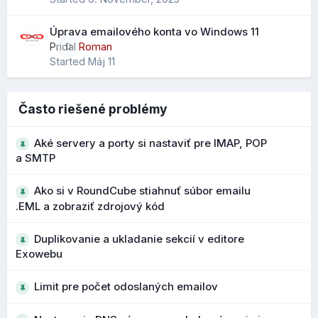
Rozšírené vyhľadávanie kontaktov
Úprava emailového konta vo Windows 11
Pribudol nový parameter "scope" pre vyhľadávanie
Pridal
Roman
0
Zobrazenie stránky na mobile:
kontaktov, ktorý rozširuje možnosti filtrovania a
Started
Máj 11
vyhľadávania v adresári.
Čo to prináša?
Často riešené problémy
presnejšie vyhľadávanie vo väčších adresároch
Aké servery a porty si nastaviť pre IMAP, POP
rýchlejšie nájdenie konkrétneho kontaktu
a SMTP
Ako si v RoundCube stiahnuť súbor emailu
Bezpečnejšie upozornenia na podozrivé
.EML a zobraziť zdrojový kód
adresy
Duplikovanie a ukladanie sekcií v editore
Počas vývoja 1.7 boli vylepšené upozornenia na
Exowebu
potenciálne phishingové emaily a podozrivé adresy
odosielateľov. Pri podozrivých doménach alebo
Limit pre počet odoslaných emailov
podobných názvoch sa zobrazujú výraznejšie varovania.