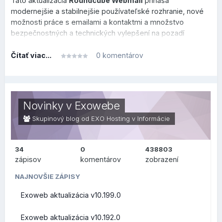
Táto aktualizácia
Roundcube Webmail
prináša
modernejšie a stabilnejšie používateľské rozhranie, nové
možnosti práce s emailami a kontaktmi a množstvo
bezpečnostných a technických vylepšení na pozadí
systému.
Čítať viac...
0 komentárov
Tento prehľad je rozdelený do dvoch sekcií, v prvej je
prehľad, čo sa zmenilo alebo vylepšilo po technickej
stránke na pozadí (zaujímavejšie skôr pre užívateľov v
oblasti IT), v druhej sekcii je prehľad, čo sa zmenilo na
Novinky v Exowebe
bežnej používateľskej úrovni.
Skupinový blog od EXO Hosting v
Informácie
34
0
438803
ZMENY PRE
zápisov
komentárov
zobrazení
POUŽÍVATEĽOV (FRONT-
NAJNOVŠIE ZÁPISY
Exoweb aktualizácia v10.199.0
END)
Exoweb aktualizácia v10.192.0