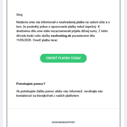
Nový dizajn nastavení stránky
V rovnakej verzii
10.198.0
bol taktiež zmenený dizajn
nastavení samotného editora, ktorý je teraz lepšie
usporiadaný a pôsobí modernejším dojmom.
Niekoľko ukážok: