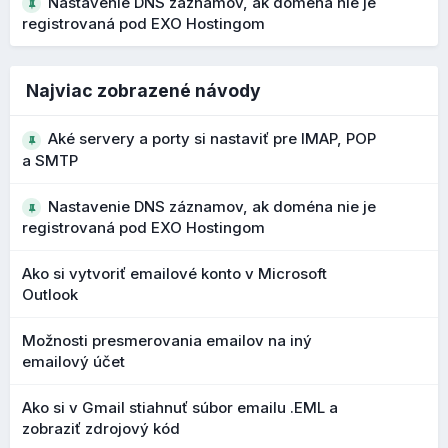
Nastavenie DNS záznamov, ak doména nie je
Čo to prináša?
registrovaná pod EXO Hostingom
lepšie rozpoznanie phishingových správ
vyššia ochrana používateľa pred podvodnými e-
mailmi
Najviac zobrazené návody
Vylepšený editor štýlov a farieb
Aké servery a porty si nastaviť pre IMAP, POP
a SMTP
V nasledujúcej verzii
10.198.0
bol dokončený lepší vizuál
samotného editora štýlov a farieb. Režim návrhu v editore
Nastavenie DNS záznamov, ak doména nie je
webových stránok vám teraz poskytuje jasnejší a
registrovaná pod EXO Hostingom
intuitívnejší spôsob ovládania vzhľadu a stránky.
Ako si vytvoriť emailové konto v Microsoft
Vďaka aktualizovanému rozhraniu a rýchlejšiemu prístupu k
Outlook
ovládacím prvkom návrhu teraz môžete robiť rozhodnutia o
štýle s väčšou istotou a s menšou námahou.
Možnosti presmerovania emailov na iný
Kľúčové výhody nového dizajnu:
emailový účet
moderné a ľahko ovládateľné rozhranie režimu
Ako si v Gmail stiahnuť súbor emailu .EML a
návrhu
zobraziť zdrojový kód
náhľady párovania písiem pre rýchlejšie porovnanie a