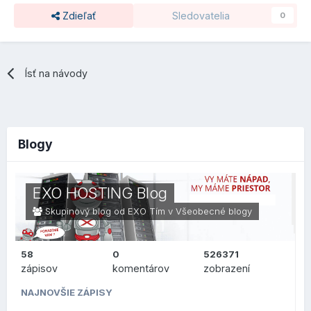
Zdieľať
Sledovatelia
0
Ísť na návody
Blogy
EXO HOSTING Blog
Skupinový blog od EXO Tím v
Všeobecné blogy
58
0
526371
zápisov
komentárov
zobrazení
NAJNOVŠIE ZÁPISY