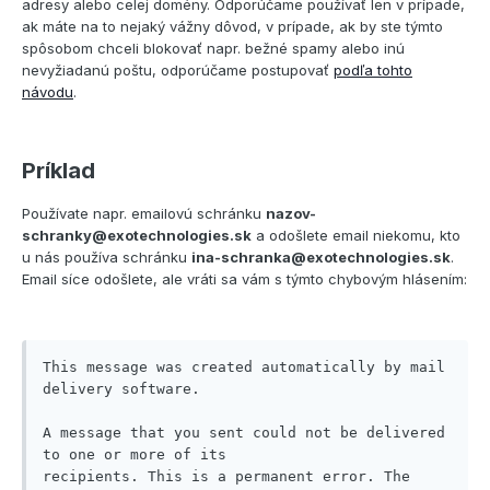
adresy alebo celej domény. Odporúčame používať len v prípade,
ak máte na to nejaký vážny dôvod, v prípade, ak by ste týmto
spôsobom chceli blokovať napr. bežné spamy alebo inú
nevyžiadanú poštu, odporúčame postupovať
podľa tohto
návodu
.
Príklad
Používate napr. emailovú schránku
nazov-
schranky@exotechnologies.sk
a odošlete email niekomu, kto
u nás používa schránku
ina-schranka@exotechnologies.sk
.
Email síce odošlete, ale vráti sa vám s týmto chybovým hlásením:
This message was created automatically by mail 
delivery software.

A message that you sent could not be delivered 
to one or more of its

recipients. This is a permanent error. The 