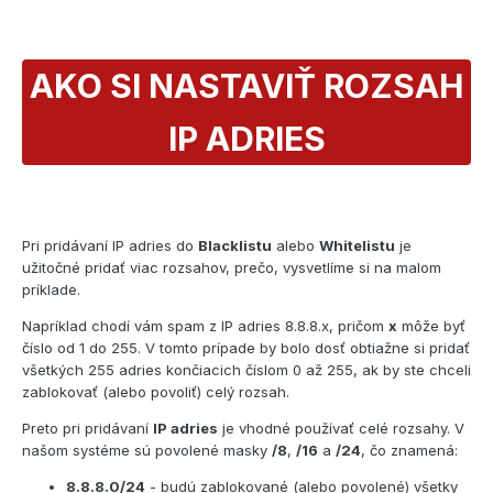
AKO SI NASTAVIŤ ROZSAH
IP ADRIES
Pri pridávaní IP adries do
Blacklistu
alebo
Whitelistu
je
užitočné pridať viac rozsahov, prečo, vysvetlíme si na malom
príklade.
Napríklad chodí vám spam z IP adries 8.8.8.x, pričom
x
môže byť
číslo od 1 do 255. V tomto prípade by bolo dosť obtiažne si pridať
všetkých 255 adries končiacich číslom 0 až 255, ak by ste chceli
zablokovať (alebo povoliť) celý rozsah.
Preto pri pridávaní
IP adries
je vhodné používať celé rozsahy. V
našom systéme sú povolené masky
/8
,
/16
a
/24
, čo znamená:
8.8.8.0/24
- budú zablokované (alebo povolené) všetky