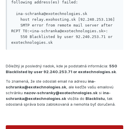
following address(es) failed:

  ina-schranka@exotechnologies.sk

    host relay.exohosting.sk [92.240.253.136]

    SMTP error from remote mail server after 
RCPT TO:<ina-schranka@exotechnologies.sk>:

    550 Blacklisted by user 92.240.253.71 or 
exotechnologies.sk
Dôležitý je posledný riadok, kde je podstatná informácia:
550
Blacklisted by user 92.240.253.71 or exotechnologies.sk
.
To znamená, že ste odoslali email na adresu
ina-
schranka@exotechnologies.sk
, ale keďže vašu emailovú
schránku
nazov-schranky@exotechnologies.sk
si
ina-
schranka@exotechnologies.sk
vložila do
Blacklistu
, tak
odoslaná správa bola zablokovaná a nemohla byť doručená.