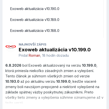
Exoweb aktualizácia v10.190.0
Prehľad zmien a vylepšení z pohľadu bežných užívateľov
Exoweb aktualizácia v10.189.0
Roundcube Webmail
Exoweb aktualizácia v10.188.0
Rýchle akcie priamo v zozname správ
NAJNOVŠÍ ZÁPIS
Exoweb aktualizácia v10.199.0
V zozname správ pribudlo nové
Quick Actions menu
,
ktoré sa zobrazí po prejdení kurzorom myši nad správou.
Pridal
Roman
,
18 hodín dozadu
Používateľ môže vykonať najčastejšie operácie bez
6.8.2026
bol Exoweb aktualizovaný na verziu
10.199.0
,
otvorenia emailu.
ktorá priniesla niekoľko zásadných zmien a vylepšení.
Čo to prináša?
Tento článok je súhrnom všetkých zmien od verzie
10.193.0
až po aktuálnu verziu
10.199.0
, keďže viaceré
menej kliknutí,
zmeny boli navzájom prepojené a niektoré vylepšené na
rýchlejšie triedenie pošty,
základe spätnej väzby poskytnutej zákazníkmi. Preto
pohodlnejšia práca vo veľkých schránkach.
všetky tieto zmeny a vylepšenia súhrnne oznamujeme až v
tejto verzii.
Dostupné sú akcie: