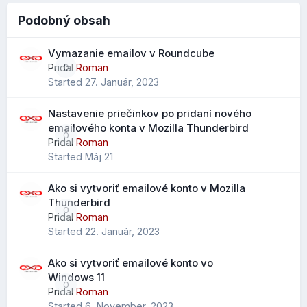
zobrazeniu pre počítače a mobilné zariadenia.
Vo väčších schránkach je tak možné nájsť konkrétne
Podobný obsah
Zobrazenie stránky na počítači:
emaily podstatne rýchlejšie. Celý zoznam syntaxí aj s
postupom ako ich používať, nájdete v našom novom
Vymazanie emailov v Roundcube
návode
Vyhľadávanie emailových správ v Roundcube
Pridal
Roman
0
pomocou syntaxe
.
Started
27. Január, 2023
Nastavenie priečinkov po pridaní nového
emailového konta v Mozilla Thunderbird
Vylepšený import kontaktov
0
Pridal
Roman
Started
Máj 21
Pri importe .CSV súborov je možné mapovať údaje na
všetky dostupné polia kontaktov, nielen na obmedzený
Ako si vytvoriť emailové konto v Mozilla
výber ako v starších verziách.
Thunderbird
0
Čo to prináša?
Pridal
Roman
Started
22. Január, 2023
jednoduchší prechod z Outlooku alebo iných klientov
menej stratených údajov pri importe
Ako si vytvoriť emailové konto vo
lepšie zachovanie telefónov, poznámok a ďalších polí
Windows 11
0
Pridal
Roman
Started
6. November, 2023