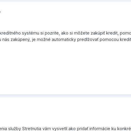
b
 kreditného systému si pozrite, ako si môžete zakúpiť kredit, po
 u nás zakúpený, je možné automaticky predlžovať pomocou kredit
ia služby Stretnutia vám vysvetlí ako pridať informácie ku konkrét