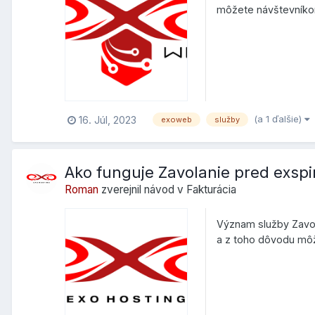
môžete návštevníkom 
organizovať....
(a 1 ďalšie)
16. Júl, 2023
exoweb
služby
Ako funguje Zavolanie pred exspi
Roman
zverejnil návod v
Fakturácia
Význam služby Zavol
a z toho dôvodu môže
doplnková...