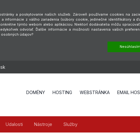
tránky a poskytovanie našich služieb. Zároveň používame cookies na zaciel
a informácie z vášho zariadenia (súbory cookie, jedinečné identifikátory a ď
é konkrétne týmto webom alebo aplikáciou. Niektorí dodávatelia môžu spracúva
dykoľvek odvolať. Ďalšie informácie a možnosti nastavenia vašich preferen
h osobných údajov?
Nesúhlasí
.sk
DOMÉNY
HOSTING
WEBSTRÁNKA
EMAIL HO
Udalosti
Nástroje
Služby