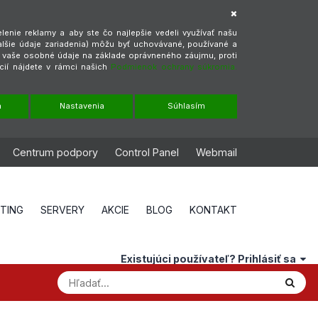
enie reklamy a aby ste čo najlepšie vedeli využívať našu
alšie údaje zariadenia) môžu byť uchovávané, používané a
ť vaše osobné údaje na základe oprávneného záujmu, proti
cií nájdete v rámci našich
Podmienok ochrany súkromia.
m
Nastavenia
Súhlasím
Centrum podpory
Control Panel
Webmail
STING
SERVERY
AKCIE
BLOG
KONTAKT
Existujúci používateľ? Prihlásiť sa