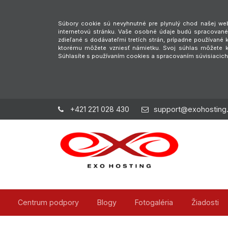
Súbory cookie sú nevyhnutné pre plynulý chod našej webs
internetovú stránku. Vaše osobné údaje budú spracované 
zdieľané s dodávateľmi tretích strán, prípadne používan
ktorému môžete vzniesť námietku. Svoj súhlas môžete ke
Súhlasíte s používaním cookies a spracovaním súvisiacic
+421 221 028 430
support@exohosting
Centrum podpory
Blogy
Fotogaléria
Žiadosti