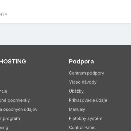
ie)
 HOSTING
Podpora
Centrum podpory
Video návody
ncie
Ukážky
dné podmienky
Prihlasovacie údaje
a osobných údajov
Manuály
er program
Platobný systém
ring
Control Panel