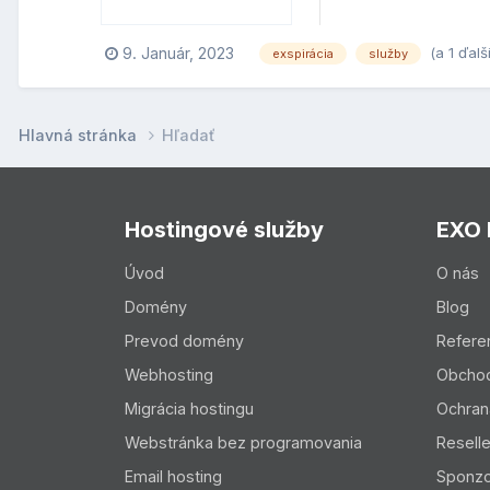
(a 1 ďalš
9. Január, 2023
exspirácia
služby
Hlavná stránka
Hľadať
Hostingové služby
EXO
Úvod
O nás
Domény
Blog
Prevod domény
Refere
Webhosting
Obcho
Migrácia hostingu
Ochran
Webstránka bez programovania
Resell
Email hosting
Sponzo