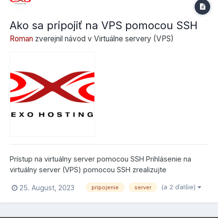
Ako sa pripojiť na VPS pomocou SSH
Roman
zverejnil návod v
Virtuálne servery (VPS)
Prístup na virtuálny server pomocou SSH Prihlásenie na
virtuálny server (VPS) pomocou SSH zrealizujte
nasledovne: host: IP adresa vášho virtuálneho servera
(a 2 ďalšie)
25. August, 2023
pripojenie
server
(VPS) IP adresu nájdete v Control Paneli naľavo v hlavnom
menu sekcia Virtuály meno: root...