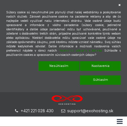
Súbory cookie sú nevyhnutné pre plynulý chod našej webstránky a poskytovanie
našich služieb. Zároveň používame cookies na zacielenie reklamy a aby ste čo
najlepšie vedeli využívať našu internetovú stránku. Vaše osobné údaje budú
spracované a informácie z vášho zariadenia (súbory cookie, jedinečné
identifikátory a ďalšie údaje zariadenia) môžu byť uchovávané, používané a
zdieľané s dodávateľmi tretích strán, prípadne používané konkrétne týmto webom
alebo aplikáciou. Niektorí dodávatelia môžu spracúvať vaše osobné údaje na
základe oprávneného záujmu, proti ktorému môžete vzniesť námietku. Svoj súhlas
môžete kedykoľvek odvolať. Ďalšie informácie a možnosti nastavenia vašich
preferencií nájdete v rámci našich
Podmienok ochrany súkromia.
Súhlasíte s
používaním cookies a spracovaním súvisiacich osobných údajov?
Nesúhlasím
Nastavenia
Súhlasím
+421 221 028 430
support@exohosting.sk