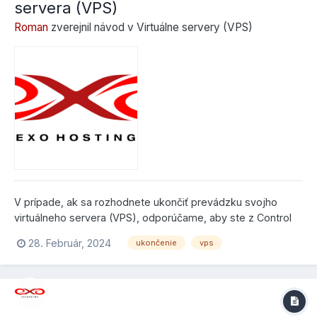
servera (VPS)
Roman
zverejnil návod v
Virtuálne servery (VPS)
V prípade, ak sa rozhodnete ukončiť prevádzku svojho
virtuálneho servera (VPS), odporúčame, aby ste z Control
Panela poslali k danému serveru autorizovanú požiadavku.
28. Február, 2024
ukončenie
vps
V Control Paneli kliknite na Zmeny a z ponuky si vyberte
virtuálny server: Označte Iná požiadavka a Poz...