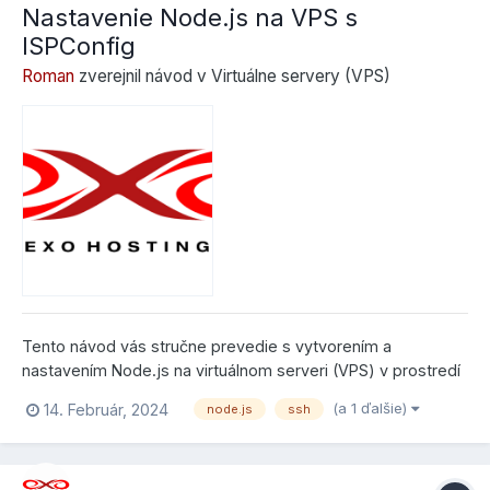
Nastavenie Node.js na VPS s
ISPConfig
Roman
zverejnil návod v
Virtuálne servery (VPS)
Tento návod vás stručne prevedie s vytvorením a
nastavením Node.js na virtuálnom serveri (VPS) v prostredí
ISPConfig. Vyžadujú sa základné znalosti prostredia Linux a
(a 1 ďalšie)
14. Február, 2024
node.js
ssh
SHELL (SSH). ISPconfig Najprv si vytvorte web v ISPConfig.
Hore v menu kliknite na Sites,...