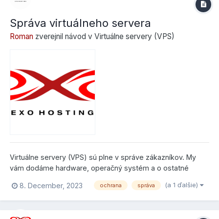
Správa virtuálneho servera
Roman
zverejnil návod v
Virtuálne servery (VPS)
Virtuálne servery (VPS) sú plne v správe zákazníkov. My
vám dodáme hardware, operačný systém a o ostatné
záležitosti sa staráte sami, čo vám dáva možnosť si
(a 1 ďalšie)
8. December, 2023
ochrana
správa
nakonfigurovať server podľa vlastných uvážení. Napriek
tomu v prípade potreby vieme poskytovať správu servera v
rámci našich služieb....