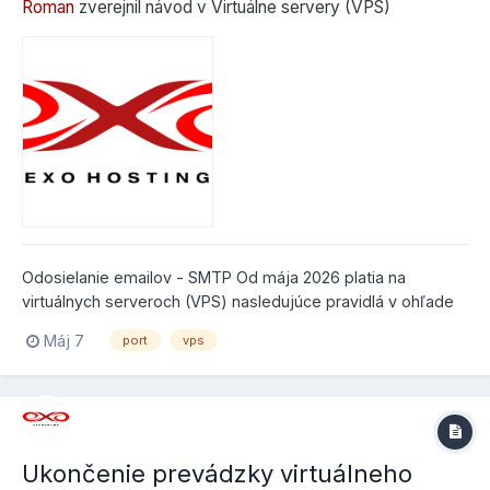
Roman
zverejnil návod v
Virtuálne servery (VPS)
Odosielanie emailov - SMTP Od mája 2026 platia na
virtuálnych serveroch (VPS) nasledujúce pravidlá v ohľade
portov: Port Stav Protokol 25 štandardne blokujeme - je
Máj 7
port
vps
možné požiadať o odblokovanie...
Ukončenie prevádzky virtuálneho