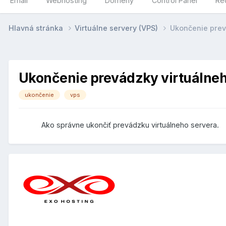
Email
Webhosting
Domény
Control Panel
Re
Hlavná stránka
Virtuálne servery (VPS)
Ukončenie prev
Ukončenie prevádzky virtuálneh
ukončenie
vps
Ako správne ukončiť prevádzku virtuálneho servera.