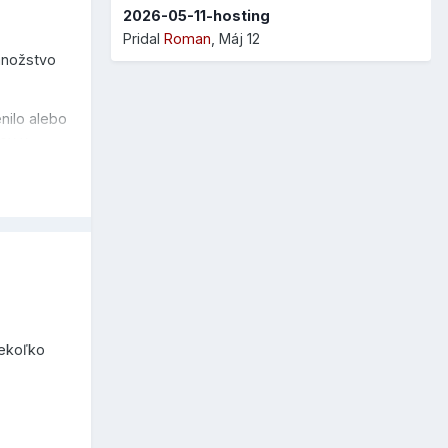
2026-05-11-hosting
Pridal
Roman
,
Máj 12
množstvo
nilo alebo
ľov v
skej
ONT-
niekoľko
mail