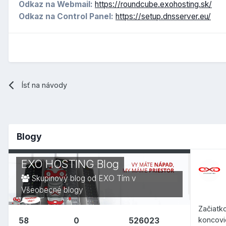
Odkaz na Webmail:
https://roundcube.exohosting.sk/
Odkaz na Control Panel:
https://setup.dnsserver.eu/
Ísť na návody
Blogy
EXO HOSTING Blog
Skupinový blog od EXO Tím v
Všeobecné blogy
Začiatk
koncovi
58
0
526023