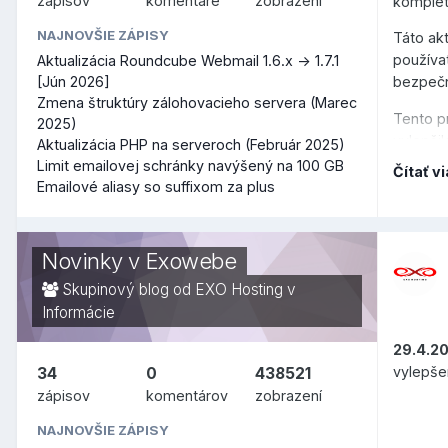
zápisov
komentáre
zobrazení
komplet
NAJNOVŠIE ZÁPISY
Táto ak
používa
Aktualizácia Roundcube Webmail 1.6.x -> 1.7.1
[Jún 2026]
bezpečn
Zmena štruktúry zálohovacieho servera (Marec
Tento pr
2025)
vylepšil
Aktualizácia PHP na serveroch (Február 2025)
oblasti 
Limit emailovej schránky navýšený na 100 GB
Čítať vi
úrovni.
Emailové aliasy so suffixom za plus
Novinky v Exowebe
ZM
Skupinový blog od EXO Hosting v
Informácie
29.4.2
vylepše
34
0
438521
zápisov
komentárov
zobrazení
NAJNOVŠIE ZÁPISY
Prehľad