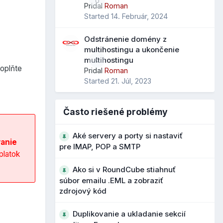
0
Pridal
Roman
Started
14. Február, 2024
Odstránenie domény z
multihostingu a ukončenie
multihostingu
0
doplňte
Pridal
Roman
Started
21. Júl, 2023
Často riešené problémy
Aké servery a porty si nastaviť
anie
pre IMAP, POP a SMTP
platok
Ako si v RoundCube stiahnuť
súbor emailu .EML a zobraziť
zdrojový kód
Duplikovanie a ukladanie sekcií