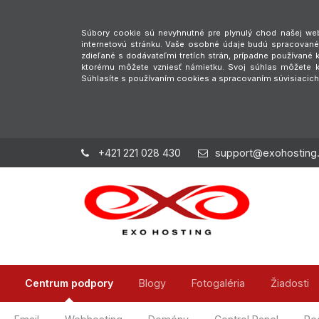
Súbory cookie sú nevyhnutné pre plynulý chod našej webs
internetovú stránku. Vaše osobné údaje budú spracované 
zdieľané s dodávateľmi tretích strán, prípadne používan
ktorému môžete vzniesť námietku. Svoj súhlas môžete ke
Súhlasíte s používaním cookies a spracovaním súvisiacic
+421 221 028 430
support@exohosting
Centrum podpory
Blogy
Fotogaléria
Žiadosti