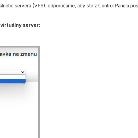
tuálneho servera (VPS), odporúčame, aby ste z
Control Panela
posl
e
virtuálny server
: