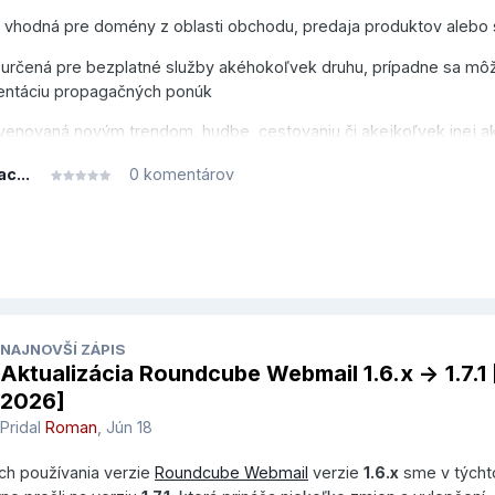
 vhodná pre domény z oblasti obchodu, predaja produktov alebo 
 určená pre bezplatné služby akéhokoľvek druhu, prípadne sa mô
entáciu propagačných ponúk
venovaná novým trendom, hudbe, cestovaniu či akejkoľvek inej akt
hcete prezentovať
ac...
0 komentárov
ameraná na frankofónny svet, vhodná pre osobné blogy alebo pr
cúzskom jazyku
 sila prítomnému okamihu na povzbudenie k okamžitej akcii
 určená pre akékoľvek miesta, komunity alebo platformy špeciali
ké miesta alebo podujatia
NAJNOVŠÍ ZÁPIS
nové koncovky teraz ponúkame v akciových cenách, ich prehľad n
Aktualizácia Roundcube Webmail 1.6.x -> 1.7.1
ránke
. Akciové ceny platia na 1 rok registrácie domény, akcia trvá d
2026]
2026, vrátane.
Pridal
Roman
,
Jún 18
ch používania verzie
Roundcube Webmail
verzie
1.6.x
sme v týcht