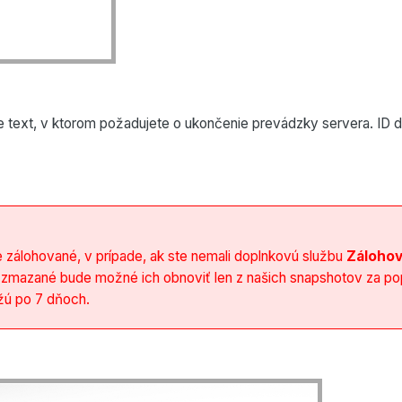
e text, v ktorom požadujete o ukončenie prevádzky servera. ID 
e zálohované, v prípade, ak ste nemali doplnkovú službu
Zálohov
 zmazané bude možné ich obnoviť len z našich snapshotov za po
ažú po 7 dňoch.