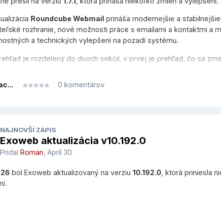
ne prešli na verziu
1.7.1
, ktorá prináša niekoľko zmien a vylepšení.
tualizácia
Roundcube Webmail
prináša modernejšie a stabilnejšie
teľské rozhranie, nové možnosti práce s emailami a kontaktmi a 
ostných a technických vylepšení na pozadí systému.
ehľad je rozdelený do dvoch sekcií, v prvej je prehľad, čo sa zme
o po technickej stránke na pozadí (zaujímavejšie skôr pre užívate
IT), v druhej sekcii je prehľad, čo sa zmenilo na bežnej používateľ
ac...
0 komentárov
NAJNOVŠÍ ZÁPIS
ENY PRE POUŽÍVATEĽOV (FR
Exoweb aktualizácia v10.192.0
Pridal
Roman
,
Apríl 30
END)
026
bol Exoweb aktualizovaný na verziu
10.192.0
, ktorá priniesla 
ní.
 zmien a vylepšení z pohľadu bežných užívateľov Roundcube Web