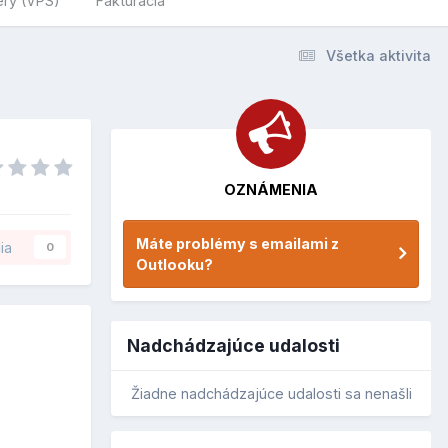
ery (VPS)
Fakturácia
Všetka aktivita
OZNÁMENIA
Máte problémy s emailami z
ia
0
Outlooku?
Nadchádzajúce udalosti
Žiadne nadchádzajúce udalosti sa nenašli