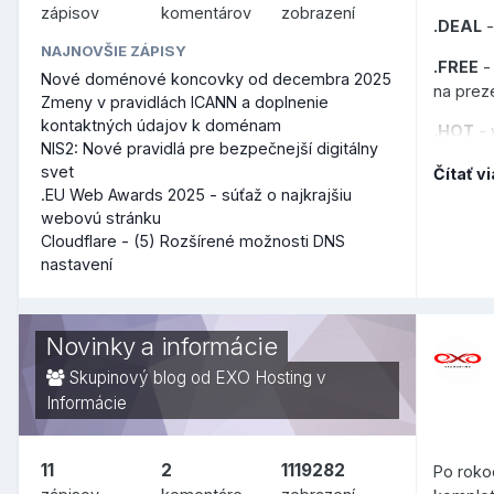
zápisov
komentárov
zobrazení
.DEAL
-
NAJNOVŠIE ZÁPISY
.FREE
-
Nové doménové koncovky od decembra 2025
na prez
Zmeny v pravidlách ICANN a doplnenie
kontaktných údajov k doménam
.HOT
- 
NIS2: Nové pravidlá pre bezpečnejší digitálny
ktorú c
svet
Čítať vi
.EU Web Awards 2025 - súťaž o najkrajšiu
.MOI
- z
webovú stránku
vo fran
Cloudflare - (5) Rozšírené možnosti DNS
.NOW
-
nastavení
.SPOT
-
turistic
Novinky a informácie
Všetky 
Skupinový blog od EXO Hosting v
tejto st
Informácie
januára 
11
2
1119282
Po roko