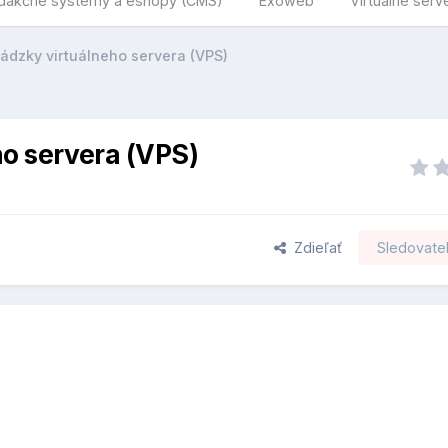
dakčné systémy a eshopy (CMS)
Exoweb
Virtuálne serv
ádzky virtuálneho servera (VPS)
o servera (VPS)
Zdieľať
Sledovatel