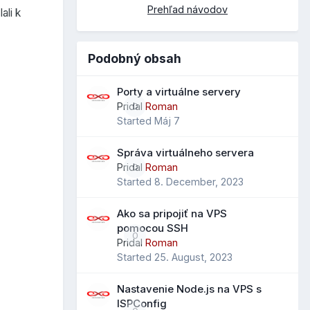
Prehľad návodov
ali k
Podobný obsah
Porty a virtuálne servery
Pridal
Roman
0
Started
Máj 7
Správa virtuálneho servera
Pridal
Roman
0
Started
8. December, 2023
Ako sa pripojiť na VPS
pomocou SSH
0
Pridal
Roman
Started
25. August, 2023
Nastavenie Node.js na VPS s
ISPConfig