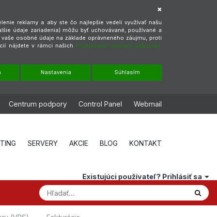
enie reklamy a aby ste čo najlepšie vedeli využívať našu
alšie údaje zariadenia) môžu byť uchovávané, používané a
ť vaše osobné údaje na základe oprávneného záujmu, proti
cií nájdete v rámci našich
Podmienok ochrany súkromia.
m
Nastavenia
Súhlasím
Centrum podpory
Control Panel
Webmail
STING
SERVERY
AKCIE
BLOG
KONTAKT
Existujúci používateľ? Prihlásiť sa