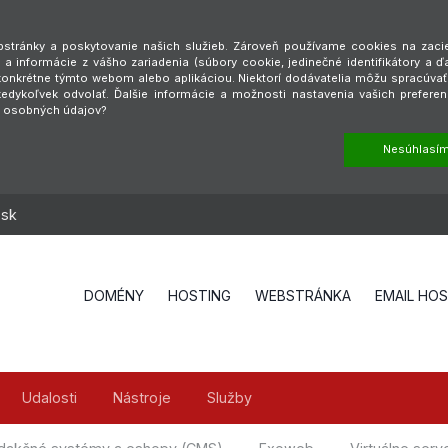
tránky a poskytovanie našich služieb. Zároveň používame cookies na zaciel
a informácie z vášho zariadenia (súbory cookie, jedinečné identifikátory a ď
é konkrétne týmto webom alebo aplikáciou. Niektorí dodávatelia môžu spracúva
dykoľvek odvolať. Ďalšie informácie a možnosti nastavenia vašich preferen
h osobných údajov?
Nesúhlasí
.sk
DOMÉNY
HOSTING
WEBSTRÁNKA
EMAIL HO
Udalosti
Nástroje
Služby