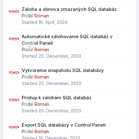
postupom ako ich používať, nájdete v našom novom
Záloha a obnova zmazaných SQL databáz
návode
Vyhľadávanie emailových správ v Roundcube
Pridal
Roman
0
pomocou syntaxe
.
Started
16. Apríl, 2024
Automatické zálohovanie SQL databáz v
Control Paneli
Vylepšený import kontaktov
0
Pridal
Roman
Started
20. December, 2023
Pri importe .CSV súborov je možné mapovať údaje na
všetky dostupné polia kontaktov, nielen na obmedzený
Vytvorenie snapshotu SQL databázy
výber ako v starších verziách.
Pridal
Roman
0
Čo to prináša?
Started
20. December, 2023
jednoduchší prechod z Outlooku alebo iných klientov
Prístup k zálohám SQL databáz
menej stratených údajov pri importe
Pridal
Roman
0
lepšie zachovanie telefónov, poznámok a ďalších polí
Started
20. December, 2023
Export SQL databázy v Control Paneli
Rozšírené vyhľadávanie kontaktov
Pridal
Roman
0
Started
19. December, 2023