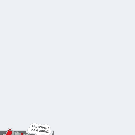
Do verzie
10.199.0
bolo pridané dlho očakávané
vylepšenie správcu súborov, ktorý vám výrazne uľahčí
správu vašich obrázkov, odstránili sme málo využívané
sekcie a rozdelili sme obrázky do dvoch kategórií: tie,
ktoré pôvodne patria šablóne a tie, ktoré ste si vy nahrali.
Obrázky si navyše teraz môžete zoraďovať podľa veľkosti,
rozmerov na základe viacerých parametrov alebo označiť a
hromadne zmazať. Obrázky si môžete zobraziť buď v
náhľadoch alebo v zozname.
Kliknite na hocijaký obrázok v editore, aby sa otvorili
možnosti pre jeho úpravu a kliknite na tlačidlo
Správa
obrázkov
(prípadne na položku
Nedávno nahraté
(v
príklade nie je), záleží či si kliknete na samotný obrázok
alebo galériu obrázkov):