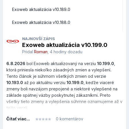
Prehľad zmien a vylepšení z pohľadu bežných užívateľov
Exoweb aktualizácia v10.189.0
Roundcube Webmail
Exoweb aktualizácia v10.188.0
Rýchle akcie priamo v zozname správ
NAJNOVŠÍ ZÁPIS
Exoweb aktualizácia v10.199.0
V zozname správ pribudlo nové
Quick Actions menu
,
ktoré sa zobrazí po prejdení kurzorom myši nad správou.
Pridal
Roman
,
4 hodiny dozadu
Používateľ môže vykonať najčastejšie operácie bez
6.8.2026
bol Exoweb aktualizovaný na verziu
10.199.0
,
otvorenia emailu.
ktorá priniesla niekoľko zásadných zmien a vylepšení.
Čo to prináša?
Tento článok je súhrnom všetkých zmien od verzie
10.193.0
až po aktuálnu verziu
10.199.0
, keďže viaceré
menej kliknutí,
zmeny boli navzájom prepojené a niektoré vylepšené na
rýchlejšie triedenie pošty,
základe spätnej väzby poskytnutej zákazníkmi. Preto
pohodlnejšia práca vo veľkých schránkach.
všetky tieto zmeny a vylepšenia súhrnne oznamujeme až v
tejto verzii.
Dostupné sú akcie:
presun do koša (vymažete zbytočný email bez toho,
Čítať viac...
0 komentárov
aby ste naň klikli)