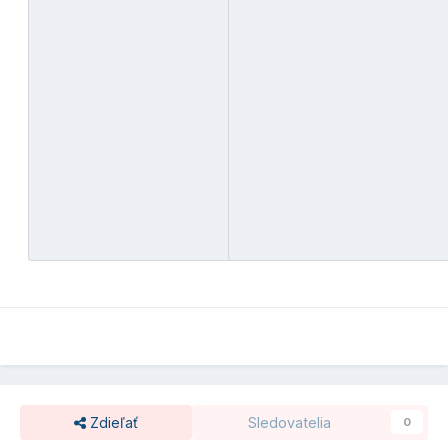
Zdieľať
Sledovatelia
0