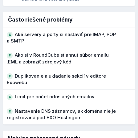
Pribudol nový parameter "scope" pre vyhľadávanie
Zobrazenie stránky na mobile:
kontaktov, ktorý rozširuje možnosti filtrovania a
vyhľadávania v adresári.
Často riešené problémy
Čo to prináša?
Aké servery a porty si nastaviť pre IMAP, POP
a SMTP
presnejšie vyhľadávanie vo väčších adresároch
rýchlejšie nájdenie konkrétneho kontaktu
Ako si v RoundCube stiahnuť súbor emailu
.EML a zobraziť zdrojový kód
Bezpečnejšie upozornenia na podozrivé
Duplikovanie a ukladanie sekcií v editore
adresy
Exowebu
Počas vývoja 1.7 boli vylepšené upozornenia na
Limit pre počet odoslaných emailov
potenciálne phishingové emaily a podozrivé adresy
odosielateľov. Pri podozrivých doménach alebo
Nastavenie DNS záznamov, ak doména nie je
podobných názvoch sa zobrazujú výraznejšie varovania.
registrovaná pod EXO Hostingom
Čo to prináša?
lepšie rozpoznanie phishingových správ