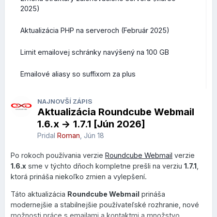
2025)
Aktualizácia PHP na serveroch (Február 2025)
Limit emailovej schránky navýšený na 100 GB
Emailové aliasy so suffixom za plus
NAJNOVŠÍ ZÁPIS
Aktualizácia Roundcube Webmail
1.6.x -> 1.7.1 [Jún 2026]
Pridal
Roman
,
Jún 18
Po rokoch používania verzie
Roundcube Webmail
verzie
1.6.x
sme v týchto dňoch kompletne prešli na verziu
1.7.1
,
ktorá prináša niekoľko zmien a vylepšení.
Táto aktualizácia
Roundcube Webmail
prináša
modernejšie a stabilnejšie používateľské rozhranie, nové
možnosti práce s emailami a kontaktmi a množstvo