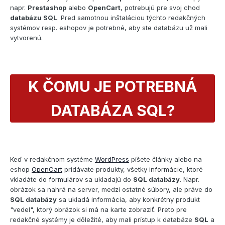
napr.
Prestashop
alebo
OpenCart
, potrebujú pre svoj chod
databázu SQL
. Pred samotnou inštaláciou týchto redakčných
systémov resp. eshopov je potrebné, aby ste databázu už mali
vytvorenú.
K ČOMU JE POTREBNÁ
DATABÁZA SQL?
Keď v redakčnom systéme
WordPress
píšete články alebo na
eshop
OpenCart
pridávate produkty, všetky informácie, ktoré
vkladáte do formulárov sa ukladajú do
SQL databázy
. Napr.
obrázok sa nahrá na server, medzi ostatné súbory, ale práve do
SQL databázy
sa ukladá informácia, aby konkrétny produkt
"vedel", ktorý obrázok si má na karte zobraziť. Preto pre
redakčné systémy je dôležité, aby mali prístup k databáze
SQL
a