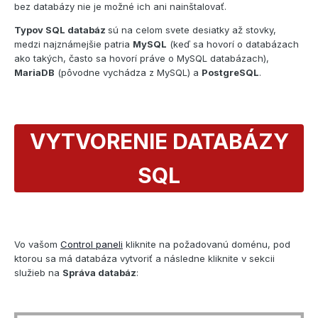
bez databázy nie je možné ich ani nainštalovať.
Typov SQL databáz
sú na celom svete desiatky až stovky,
medzi najznámejšie patria
MySQL
(keď sa hovorí o databázach
ako takých, často sa hovorí práve o MySQL databázach),
MariaDB
(pôvodne vychádza z MySQL) a
PostgreSQL
.
VYTVORENIE DATABÁZY
SQL
Vo vašom
Control paneli
kliknite na požadovanú doménu, pod
ktorou sa má databáza vytvoriť a následne kliknite v sekcii
služieb na
Správa databáz
: