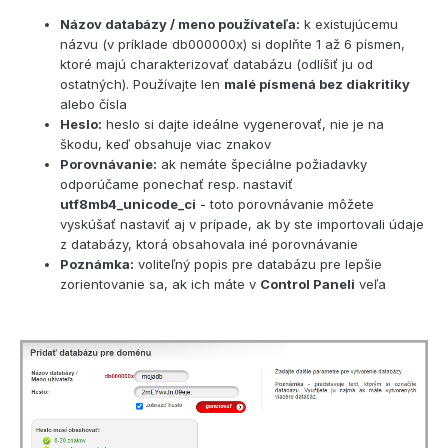
Názov databázy / meno používateľa:
k existujúcemu
názvu (v príklade db000000x) si doplňte 1 až 6 písmen,
ktoré majú charakterizovať databázu (odlíšiť ju od
ostatných). Používajte len
malé písmená bez diakritiky
alebo čísla
Heslo:
heslo si dajte ideálne vygenerovať, nie je na
škodu, keď obsahuje viac znakov
Porovnávanie:
ak nemáte špeciálne požiadavky
odporúčame ponechať resp. nastaviť
utf8mb4_unicode_ci
- toto porovnávanie môžete
vyskúšať nastaviť aj v prípade, ak by ste importovali údaje
z databázy, ktorá obsahovala iné porovnávanie
Poznámka:
voliteľný popis pre databázu pre lepšie
zorientovanie sa, ak ich máte v
Control Paneli
veľa