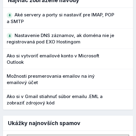
Najviac zobrazené návody
vyššia ochrana používateľa pred podvodnými e-
mailmi
Aké servery a porty si nastaviť pre IMAP, POP
a SMTP
Vylepšený editor štýlov a farieb
Nastavenie DNS záznamov, ak doména nie je
V nasledujúcej verzii
10.198.0
bol dokončený lepší vizuál
registrovaná pod EXO Hostingom
samotného editora štýlov a farieb. Režim návrhu v editore
webových stránok vám teraz poskytuje jasnejší a
Ako si vytvoriť emailové konto v Microsoft
intuitívnejší spôsob ovládania vzhľadu a stránky.
Outlook
Vďaka aktualizovanému rozhraniu a rýchlejšiemu prístupu k
ovládacím prvkom návrhu teraz môžete robiť rozhodnutia o
Možnosti presmerovania emailov na iný
emailový účet
štýle s väčšou istotou a s menšou námahou.
Kľúčové výhody nového dizajnu:
Ako si v Gmail stiahnuť súbor emailu .EML a
zobraziť zdrojový kód
moderné a ľahko ovládateľné rozhranie režimu
návrhu
náhľady párovania písiem pre rýchlejšie porovnanie a
Ukážky najnovších spamov
výber kombinácií typografie
prepínanie medzi zobrazením na mobilnom zariadení