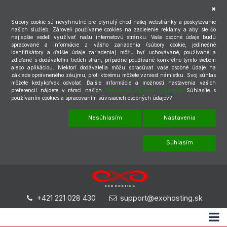
Súbory cookie sú nevyhnutné pre plynulý chod našej webstránky a poskytovanie
našich služieb. Zároveň používame cookies na zacielenie reklamy a aby ste čo
najlepšie vedeli využívať našu internetovú stránku. Vaše osobné údaje budú
spracované a informácie z vášho zariadenia (súbory cookie, jedinečné
identifikátory a ďalšie údaje zariadenia) môžu byť uchovávané, používané a
zdieľané s dodávateľmi tretích strán, prípadne používané konkrétne týmto webom
alebo aplikáciou. Niektorí dodávatelia môžu spracúvať vaše osobné údaje na
základe oprávneného záujmu, proti ktorému môžete vzniesť námietku. Svoj súhlas
môžete kedykoľvek odvolať. Ďalšie informácie a možnosti nastavenia vašich
preferencií nájdete v rámci našich
Podmienok ochrany súkromia.
Súhlasíte s
používaním cookies a spracovaním súvisiacich osobných údajov?
Nesúhlasím
Nastavenia
Súhlasím
+421 221 028 430
support@exohosting.sk