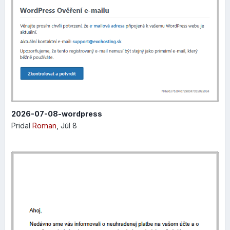
a počítači jedným kliknutím pre
okamžité skontrolovanie rozloženia prvkov na
stránke
rýchlejší prístup k vlastným farbám, takže teraz si
môžete farby vybrať a použiť hneď bez toho, aby st
museli prechádzať celou paletou
2026-07-08-wordpress
Pridal
Roman
,
Júl 8