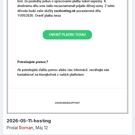
Nový dizajn nastavení stránky
V rovnakej verzii
10.198.0
bol taktiež zmenený dizajn
nastavení samotného editora, ktorý je teraz lepšie
usporiadaný a pôsobí modernejším dojmom.
Niekoľko ukážok:
2026-05-11-hosting
Pridal
Roman
,
Máj 12