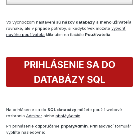
Vo východzom nastavení sú
názov databázy
a
meno užívateľa
rovnaké, ale v prípade potreby, si kedykoľvek môžete
vytvoriť
nového používateľa
kliknutím na tlačidlo
Používatelia
.
PRIHLÁSENIE SA DO
DATABÁZY SQL
Na prihlásenie sa do
SQL databázy
môžete použiť webové
rozhrania
Adminer
alebo
phpMyAdmin
.
Pri prihlásenie odporúčame
phpMyAdmin
. Prihlasovací formulár
vyplňte nasledovne: