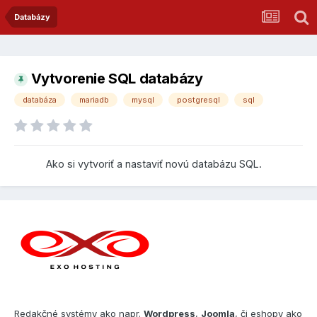
Databázy
Vytvorenie SQL databázy
databáza
mariadb
mysql
postgresql
sql
Ako si vytvoriť a nastaviť novú databázu SQL.
Redakčné systémy ako napr.
Wordpress
,
Joomla
, či eshopy ako