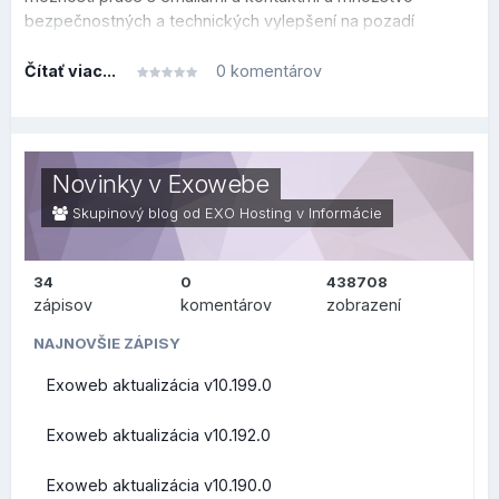
bezpečnostných a technických vylepšení na pozadí
systému.
Čítať viac...
0 komentárov
Tento prehľad je rozdelený do dvoch sekcií, v prvej je
prehľad, čo sa zmenilo alebo vylepšilo po technickej
stránke na pozadí (zaujímavejšie skôr pre užívateľov v
oblasti IT), v druhej sekcii je prehľad, čo sa zmenilo na
Novinky v Exowebe
bežnej používateľskej úrovni.
Skupinový blog od EXO Hosting v
Informácie
34
0
438708
ZMENY PRE
zápisov
komentárov
zobrazení
POUŽÍVATEĽOV (FRONT-
NAJNOVŠIE ZÁPISY
Exoweb aktualizácia v10.199.0
END)
Exoweb aktualizácia v10.192.0
Exoweb aktualizácia v10.190.0