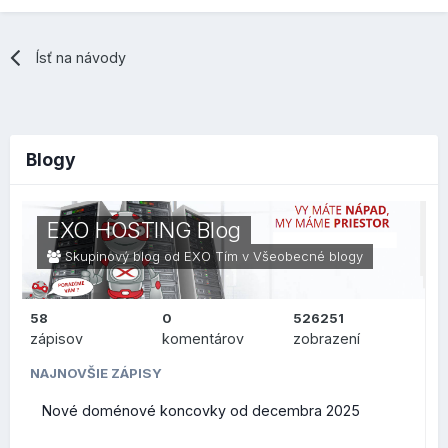
Ísť na návody
Blogy
EXO HOSTING Blog
Skupinový blog od EXO Tím v
Všeobecné blogy
58
0
526251
zápisov
komentárov
zobrazení
NAJNOVŠIE ZÁPISY
Nové doménové koncovky od decembra 2025