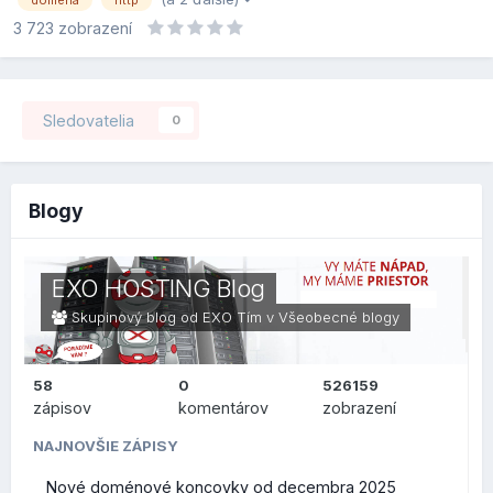
3 723
zobrazení
Sledovatelia
0
Blogy
EXO HOSTING Blog
Skupinový blog od EXO Tím v
Všeobecné blogy
58
0
526159
zápisov
komentárov
zobrazení
NAJNOVŠIE ZÁPISY
Nové doménové koncovky od decembra 2025