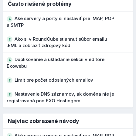
Vo väčších schránkach je tak možné nájsť konkrétne
Často riešené problémy
emaily podstatne rýchlejšie. Celý zoznam syntaxí aj s
postupom ako ich používať, nájdete v našom novom
Aké servery a porty si nastaviť pre IMAP, POP
návode
Vyhľadávanie emailových správ v Roundcube
a SMTP
pomocou syntaxe
.
Ako si v RoundCube stiahnuť súbor emailu
.EML a zobraziť zdrojový kód
Vylepšený import kontaktov
Duplikovanie a ukladanie sekcií v editore
Pri importe .CSV súborov je možné mapovať údaje na
Exowebu
Ešte nižšie môžete nastaviť, čo sa má spraviť, ak na
všetky dostupné polia kontaktov, nielen na obmedzený
obrázok kliknete a môžete si vypísať aj
SEO
značky:
výber ako v starších verziách.
Limit pre počet odoslaných emailov
Čo to prináša?
Nastavenie DNS záznamov, ak doména nie je
registrovaná pod EXO Hostingom
jednoduchší prechod z Outlooku alebo iných klientov
menej stratených údajov pri importe
lepšie zachovanie telefónov, poznámok a ďalších polí
Najviac zobrazené návody
Aké servery a porty si nastaviť pre IMAP, POP