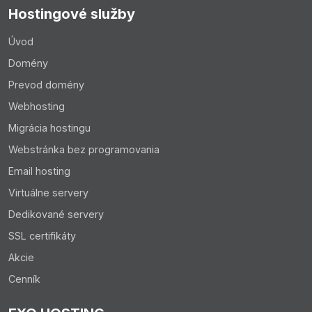
Hostingové služby
Úvod
Domény
Prevod domény
Webhosting
Migrácia hostingu
Webstránka bez programovania
Email hosting
Virtuálne servery
Dedikované servery
SSL certifikáty
Výhodou je, že všetky zmeny, ktoré si zapisujete do
formulára sa premietajú v reálnom čase, takže hneď vidíte,
Akcie
ako sa váš produkt bude prezentovať vo výsledkoch
Cenník
vyhľadávania, čo vám umožní perfektne si nastaviť SEO
parametre: