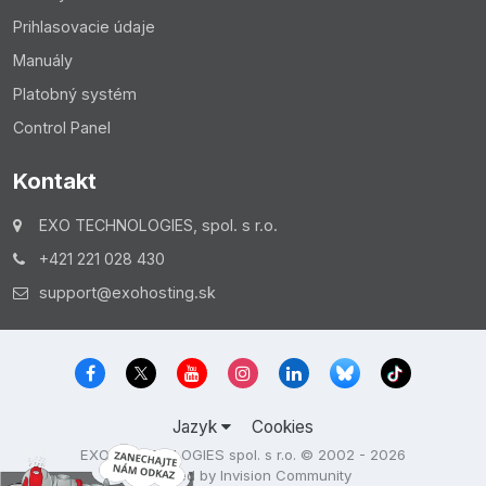
Prihlasovacie údaje
Manuály
Platobný systém
Control Panel
Kontakt
Upozornenie:
EXO TECHNOLOGIES, spol. s r.o.
Majte na pamäti, že tieto zmeny sa v indexe
+421 221 028 430
vyhľadávačov nezmenia v reálnom čase a zmeny sa
support@exohosting.sk
môžu prejaviť niekedy aj za 2 týždne.
Jazyk
Cookies
EXO TECHNOLOGIES spol. s r.o. © 2002 - 2026
Powered by Invision Community