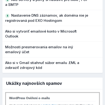
Rozšírené vyhľadávanie kontaktov
a SMTP
Pribudol nový parameter "scope" pre vyhľadávanie
Nastavenie DNS záznamov, ak doména nie je
kontaktov, ktorý rozširuje možnosti filtrovania a
registrovaná pod EXO Hostingom
vyhľadávania v adresári.
Čo to prináša?
Ako si vytvoriť emailové konto v Microsoft
Outlook
presnejšie vyhľadávanie vo väčších adresároch
rýchlejšie nájdenie konkrétneho kontaktu
Možnosti presmerovania emailov na iný
emailový účet
Bezpečnejšie upozornenia na podozrivé
Ako si v Gmail stiahnuť súbor emailu .EML a
zobraziť zdrojový kód
adresy
Počas vývoja 1.7 boli vylepšené upozornenia na
Ukážky najnovších spamov
potenciálne phishingové emaily a podozrivé adresy
odosielateľov. Pri podozrivých doménach alebo
OBCHOD
podobných názvoch sa zobrazujú výraznejšie varovania.
Čo to prináša?