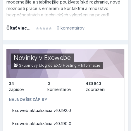
modernejšie a stabilnejšie používateľské rozhranie, nové
možnosti práce s emailami a kontaktmi a množstvo
bezpečnostných a technických vylepšení na pozadí
systému.
Čítať viac...
0 komentárov
Tento prehľad je rozdelený do dvoch sekcií, v prvej je
prehľad, čo sa zmenilo alebo vylepšilo po technickej
stránke na pozadí (zaujímavejšie skôr pre užívateľov v
oblasti IT), v druhej sekcii je prehľad, čo sa zmenilo na
Novinky v Exowebe
bežnej používateľskej úrovni.
Skupinový blog od EXO Hosting v
Informácie
34
0
438643
ZMENY PRE
zápisov
komentárov
zobrazení
POUŽÍVATEĽOV (FRONT-
NAJNOVŠIE ZÁPISY
Exoweb aktualizácia v10.192.0
END)
Exoweb aktualizácia v10.190.0