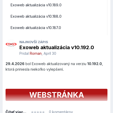
Exoweb aktualizácia v10.189.0
Prehľad zmien a vylepšení z pohľadu bežných užívateľov
Exoweb aktualizácia v10.188.0
Roundcube Webmail
Exoweb aktualizácia v10.187.0
Rýchle akcie priamo v zozname správ
NAJNOVŠÍ ZÁPIS
Exoweb aktualizácia v10.192.0
V zozname správ pribudlo nové
Quick Actions menu
,
ktoré sa zobrazí po prejdení kurzorom myši nad správou.
Pridal
Roman
,
Apríl 30
Používateľ môže vykonať najčastejšie operácie bez
29.4.2026
bol Exoweb aktualizovaný na verziu
10.192.0
,
otvorenia emailu.
ktorá priniesla niekoľko vylepšení.
Čo to prináša?
menej kliknutí,
rýchlejšie triedenie pošty,
WEBSTRÁNKA
pohodlnejšia práca vo veľkých schránkach.
Dostupné sú akcie:
presun do koša (vymažete zbytočný email bez toho,
Čítať viac...
0 komentárov