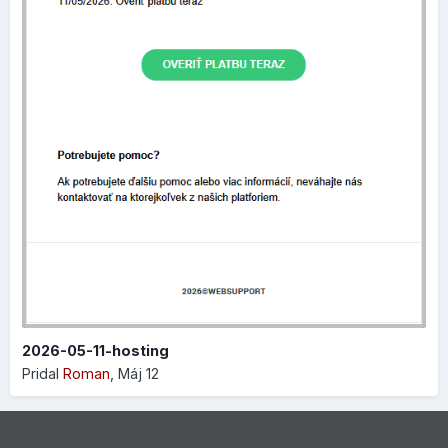
Ak nastavenia vypnete, môžete si upraviť
názov produktu
a
popis produktu
, ktorý sa bude zobrazovať vo
výsledkoch vyhľadávania (Google, Bing). Môžete upraviť aj
odkaz, ak nechcete, nechajte pole prázdne a použije sa
automatický odkaz vygenerovaný Exowebom:
2026-05-11-hosting
Pridal
Roman
,
Máj 12