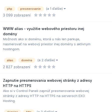
(a 1 ďalšie)
php
presmerovanie
3 099
zobrazení
WWW alias - využitie webového priestoru inej
domény
Možnosti ako si doménu, ktorá u nás len parkuje,
nasmerovať na webový priestor inej domény s aktívnym
hostingom.
(a 2 ďalšie)
alias
doména
2 827
zobrazení
Zapnutie presmerovania webovej stránky z adresy
HTTP na HTTPS
Ako si v Control Paneli zapnúť presmerovanie webovej
stránky z adresy HTTP na HTTPS na serveroch EXO
Hosting.
(a 2 ďalšie)
doména
http