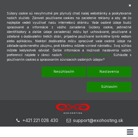
Súbory cookie sú nevyhnutné pre plynulý chod našej webstránky a poskytovanie
našich služieb. Zároveň používame cookies na zacielenie reklamy a aby ste čo
najlepšie vedeli využívať našu internetovú stránku. Vaše osobné údaje budú
spracované a informácie z vášho zariadenia (súbory cookie, jedinečné
identifikátory a ďalšie údaje zariadenia) môžu byť uchovávané, používané a
zdieľané s dodávateľmi tretích strán, prípadne používané konkrétne týmto webom
alebo aplikáciou. Niektorí dodávatelia môžu spracúvať vaše osobné údaje na
základe oprávneného záujmu, proti ktorému môžete vzniesť námietku. Svoj súhlas
môžete kedykoľvek odvolať. Ďalšie informácie a možnosti nastavenia vašich
preferencií nájdete v rámci našich
Podmienok ochrany súkromia.
Súhlasíte s
používaním cookies a spracovaním súvisiacich osobných údajov?
Nesúhlasím
Nastavenia
Súhlasím
+421 221 028 430
support@exohosting.sk