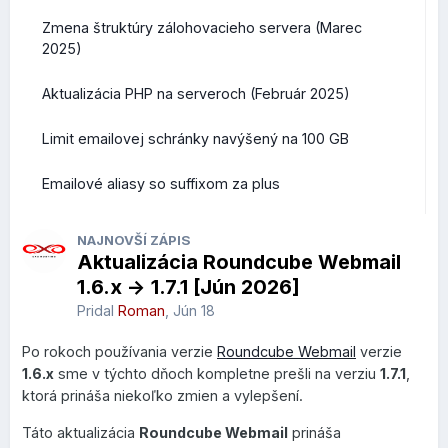
2026, vrátane.
Zmena štruktúry zálohovacieho servera (Marec
2025)
Aktualizácia PHP na serveroch (Február 2025)
Limit emailovej schránky navýšený na 100 GB
Emailové aliasy so suffixom za plus
NAJNOVŠÍ ZÁPIS
Aktualizácia Roundcube Webmail
1.6.x -> 1.7.1 [Jún 2026]
Pridal
Roman
,
Jún 18
Po rokoch používania verzie
Roundcube Webmail
verzie
1.6.x
sme v týchto dňoch kompletne prešli na verziu
1.7.1
,
ktorá prináša niekoľko zmien a vylepšení.
Táto aktualizácia
Roundcube Webmail
prináša