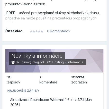
produktov alebo služieb
.FREE
- určená pre bezplatné služby akéhokoľvek druhu,
prípadne sa môže použiť na prezentáciu propagačných
ponúk
Čítať viac...
0 komentárov
.HOT
- venovaná novým trendom, hudbe, cestovaniu či
akejkoľvek inej aktivite, ktorú chcete prezentovať
.MOI
- zameraná na frankofónny svet, vhodná pre osobné
blogy alebo prezentácie vo francúzskom jazyku
Novinky a informácie
.NOW
- sila prítomnému okamihu na povzbudenie k
Skupinový blog od EXO Hosting v
Informácie
okamžitej akcii
.SPOT
- určená pre akékoľvek miesta, komunity alebo
11
2
1119394
platformy špecializované na turistické miesta alebo
zápisov
komentáre
zobrazení
podujatia
NAJNOVŠIE ZÁPISY
Všetky nové koncovky teraz ponúkame v akciových
Aktualizácia Roundcube Webmail 1.6.x -> 1.7.1 [Jún
cenách, ich prehľad nájdete na
tejto stránke
. Akciové ceny
2026]
platia na 1 rok registrácie domény, akcia trvá do 31. januára