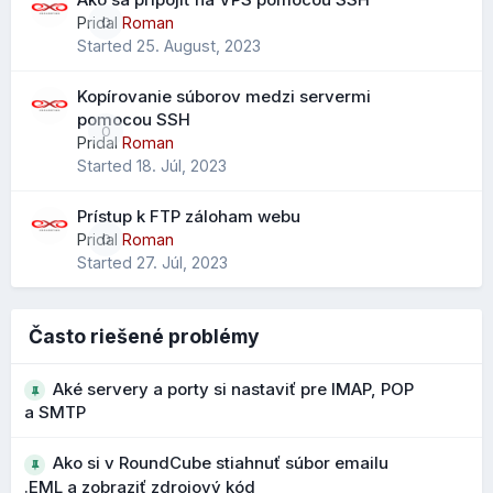
Čo to prináša?
Pridal
Roman
0
Started
25. August, 2023
jednoduchší prechod z Outlooku alebo iných klientov
menej stratených údajov pri importe
Kopírovanie súborov medzi servermi
lepšie zachovanie telefónov, poznámok a ďalších polí
pomocou SSH
0
Pridal
Roman
Started
18. Júl, 2023
Rozšírené vyhľadávanie kontaktov
Prístup k FTP záloham webu
Pribudol nový parameter "scope" pre vyhľadávanie
Pridal
Roman
0
Zobrazenie stránky na mobile:
kontaktov, ktorý rozširuje možnosti filtrovania a
Started
27. Júl, 2023
vyhľadávania v adresári.
Čo to prináša?
Často riešené problémy
presnejšie vyhľadávanie vo väčších adresároch
Aké servery a porty si nastaviť pre IMAP, POP
rýchlejšie nájdenie konkrétneho kontaktu
a SMTP
Ako si v RoundCube stiahnuť súbor emailu
Bezpečnejšie upozornenia na podozrivé
.EML a zobraziť zdrojový kód