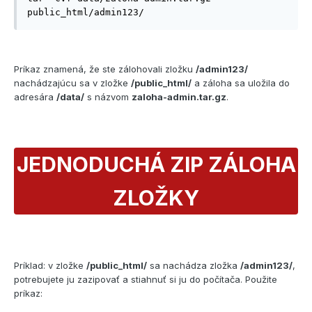
public_html/admin123/
Príkaz znamená, že ste zálohovali zložku
/admin123/
nachádzajúcu sa v zložke
/public_html/
a záloha sa uložila do
adresára
/data/
s názvom
zaloha-admin.tar.gz
.
JEDNODUCHÁ ZIP ZÁLOHA
ZLOŽKY
Príklad: v zložke
/public_html/
sa nachádza zložka
/admin123/
,
potrebujete ju zazipovať a stiahnuť si ju do počítača. Použite
príkaz: