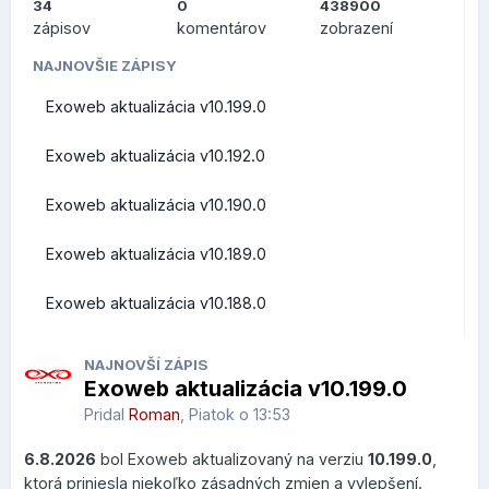
34
0
438900
ZMENY PRE
zápisov
komentárov
zobrazení
POUŽÍVATEĽOV (FRONT-
NAJNOVŠIE ZÁPISY
Exoweb aktualizácia v10.199.0
END)
Exoweb aktualizácia v10.192.0
Exoweb aktualizácia v10.190.0
Prehľad zmien a vylepšení z pohľadu bežných užívateľov
Exoweb aktualizácia v10.189.0
Roundcube Webmail
Exoweb aktualizácia v10.188.0
Rýchle akcie priamo v zozname správ
NAJNOVŠÍ ZÁPIS
Exoweb aktualizácia v10.199.0
V zozname správ pribudlo nové
Quick Actions menu
,
ktoré sa zobrazí po prejdení kurzorom myši nad správou.
Pridal
Roman
,
Piatok o 13:53
Používateľ môže vykonať najčastejšie operácie bez
6.8.2026
bol Exoweb aktualizovaný na verziu
10.199.0
,
otvorenia emailu.
ktorá priniesla niekoľko zásadných zmien a vylepšení.