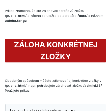
Príkaz znamená, že ste zálohovali koreňovú zložku
/public_html/
a záloha sa uložila do adresára
/data/
s názvom
zaloha.tar.gz
.
ZÁLOHA KONKRÉTNEJ
ZLOŽKY
Obdobným spôsobom môžete zálohovať aj konkrétne zložky v
/public_html/
, napr. potrebujete zálohovať zložku
/admin123/
.
Použijete príkaz:
tar -cvf data/zaloha-admin.tar.gz 