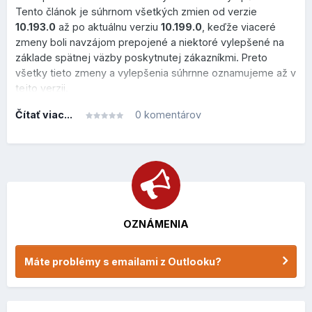
Čo to prináša?
Tento článok je súhrnom všetkých zmien od verzie
10.193.0
až po aktuálnu verziu
10.199.0
, keďže viaceré
menej kliknutí,
zmeny boli navzájom prepojené a niektoré vylepšené na
rýchlejšie triedenie pošty,
základe spätnej väzby poskytnutej zákazníkmi. Preto
pohodlnejšia práca vo veľkých schránkach.
všetky tieto zmeny a vylepšenia súhrnne oznamujeme až v
tejto verzii.
Dostupné sú akcie:
presun do koša (vymažete zbytočný email bez toho,
Čítať viac...
0 komentárov
aby ste naň klikli)
označenie vlajkou (zvýrazníte si správu, ak
WEBSTRÁNKA
potrebujete s ňou neskôr pracovať)
Pokročilé vyhľadávanie správ
OZNÁMENIA
Vytvorenie novej stránky
Roundcube 1.7 prináša rozšírenú syntax vyhľadávania
podobnú moderným e-mailovým klientom. Pribudli nové
Máte problémy s emailami z Outlooku?
Od verzie
10.195.0
sa stránka dá vytvoriť oveľa
vyhľadávacie operátory a filtre.
jednoduchšie aj cez mobil. Takže ak si stránku zresetujete
na mobilnom zariadení, na rovnakom zariadení si ju môžete
Čo to prináša?
vytvoriť, nie je nutné sa prihlásiť cez počítač.