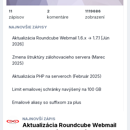
.SPOT
- určená pre akékoľvek miesta, komunity alebo
11
2
1119686
platformy špecializované na turistické miesta alebo
zápisov
komentáre
zobrazení
podujatia
NAJNOVŠIE ZÁPISY
Všetky nové koncovky teraz ponúkame v akciových
Aktualizácia Roundcube Webmail 1.6.x -> 1.7.1 [Jún
cenách, ich prehľad nájdete na
tejto stránke
. Akciové ceny
2026]
platia na 1 rok registrácie domény, akcia trvá do 31. januára
2026, vrátane.
Zmena štruktúry zálohovacieho servera (Marec
2025)
Aktualizácia PHP na serveroch (Február 2025)
Limit emailovej schránky navýšený na 100 GB
Emailové aliasy so suffixom za plus
NAJNOVŠÍ ZÁPIS
Aktualizácia Roundcube Webmail