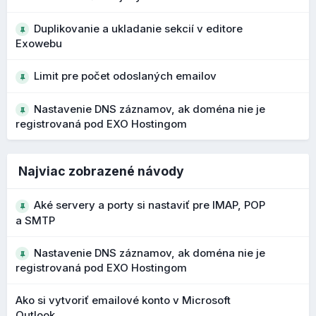
adresy
Duplikovanie a ukladanie sekcií v editore
Počas vývoja 1.7 boli vylepšené upozornenia na
Exowebu
potenciálne phishingové emaily a podozrivé adresy
odosielateľov. Pri podozrivých doménach alebo
Limit pre počet odoslaných emailov
podobných názvoch sa zobrazujú výraznejšie varovania.
Nastavenie DNS záznamov, ak doména nie je
Čo to prináša?
registrovaná pod EXO Hostingom
lepšie rozpoznanie phishingových správ
vyššia ochrana používateľa pred podvodnými e-
mailmi
Najviac zobrazené návody
Vylepšený editor štýlov a farieb
Aké servery a porty si nastaviť pre IMAP, POP
a SMTP
V nasledujúcej verzii
10.198.0
bol dokončený lepší vizuál
samotného editora štýlov a farieb. Režim návrhu v editore
Nastavenie DNS záznamov, ak doména nie je
webových stránok vám teraz poskytuje jasnejší a
registrovaná pod EXO Hostingom
intuitívnejší spôsob ovládania vzhľadu a stránky.
Ako si vytvoriť emailové konto v Microsoft
Vďaka aktualizovanému rozhraniu a rýchlejšiemu prístupu k
Outlook