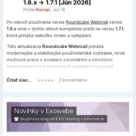
1.6.x -> 1.7.1 [Jún 2026]
Pridal
Roman
,
Jún 18
Po rokoch používania verzie
Roundcube Webmail
verzie
1.6.x
sme v týchto dňoch kompletne prešli na verziu
1.7.1
,
ktorá prináša niekoľko zmien a vylepšení.
Táto aktualizácia
Roundcube Webmail
prináša
modernejšie a stabilnejšie používateľské rozhranie, nové
možnosti práce s emailami a kontaktmi a množstvo
bezpečnostných a technických vylepšení na pozadí
systému.
Čítať viac...
0 komentárov
Tento prehľad je rozdelený do dvoch sekcií, v prvej je
prehľad, čo sa zmenilo alebo vylepšilo po technickej
stránke na pozadí (zaujímavejšie skôr pre užívateľov v
oblasti IT), v druhej sekcii je prehľad, čo sa zmenilo na
Novinky v Exowebe
bežnej používateľskej úrovni.
Skupinový blog od EXO Hosting v
Informácie