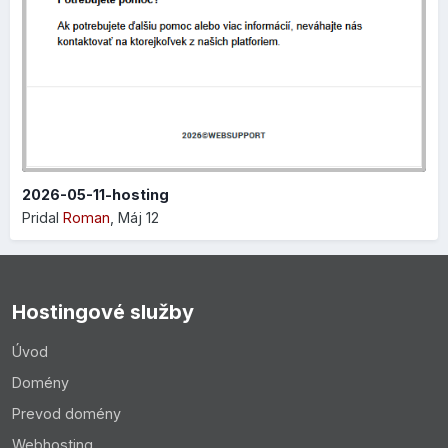
nastavení samotného editora, ktorý je teraz lepšie
usporiadaný a pôsobí modernejším dojmom.
Niekoľko ukážok:
2026-05-11-hosting
Pridal
Roman
,
Máj 12
Hostingové služby
Úvod
Domény
Prevod domény
Webhosting