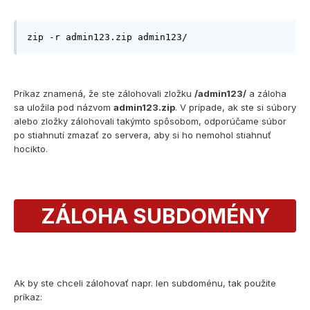
zip -r admin123.zip admin123/
Príkaz znamená, že ste zálohovali zložku
/admin123/
a záloha
sa uložila pod názvom
admin123.zip
. V prípade, ak ste si súbory
alebo zložky zálohovali takýmto spôsobom, odporúčame súbor
po stiahnutí zmazať zo servera, aby si ho nemohol stiahnuť
hocikto.
ZÁLOHA SUBDOMÉNY
Ak by ste chceli zálohovať napr. len subdoménu, tak použite
príkaz: