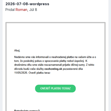
2026-07-08-wordpress
Pridal
Roman
,
Júl 8
Nový dizajn nastavení stránky
V rovnakej verzii
10.198.0
bol taktiež zmenený dizajn