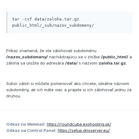
tar -cvf data/zaloha.tar.gz 
public_html/_sub/nazov_subdomeny/
Príkaz znamená, že ste zálohovali subdoménu
/nazov_subdomeny/
nachádzajúcu sa v zložke
/public_html/
a
záloha sa uložila do adresára
/data/
s názvom
zaloha.tar.gz
.
Súbor záloh si môžete pomenovať ako chcete, ideálne názvom
subdomény, ak ich máte viac a prajete si ich zálohovať jednu za
druhou.
Odkaz na Webmail:
https://roundcube.exohosting.sk/
Odkaz na Control Panel:
https://setup.dnsserver.eu/