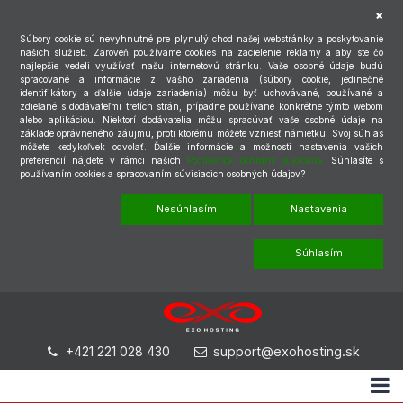
Súbory cookie sú nevyhnutné pre plynulý chod našej webstránky a poskytovanie
našich služieb. Zároveň používame cookies na zacielenie reklamy a aby ste čo
najlepšie vedeli využívať našu internetovú stránku. Vaše osobné údaje budú
spracované a informácie z vášho zariadenia (súbory cookie, jedinečné
identifikátory a ďalšie údaje zariadenia) môžu byť uchovávané, používané a
zdieľané s dodávateľmi tretích strán, prípadne používané konkrétne týmto webom
alebo aplikáciou. Niektorí dodávatelia môžu spracúvať vaše osobné údaje na
základe oprávneného záujmu, proti ktorému môžete vzniesť námietku. Svoj súhlas
môžete kedykoľvek odvolať. Ďalšie informácie a možnosti nastavenia vašich
preferencií nájdete v rámci našich
Podmienok ochrany súkromia.
Súhlasíte s
používaním cookies a spracovaním súvisiacich osobných údajov?
Nesúhlasím
Nastavenia
Súhlasím
+421 221 028 430
support@exohosting.sk