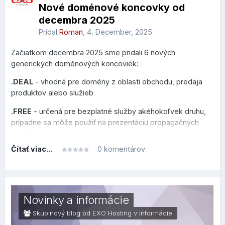
Nové doménové koncovky od
decembra 2025
Pridal
Roman
,
4. December, 2025
Začiatkom decembra 2025 sme pridali 6 nových
generických doménových koncoviek:
.DEAL
- vhodná pre domény z oblasti obchodu, predaja
produktov alebo služieb
.FREE
- určená pre bezplatné služby akéhokoľvek druhu,
prípadne sa môže použiť na prezentáciu propagačných
ponúk
Čítať viac...
0 komentárov
.HOT
- venovaná novým trendom, hudbe, cestovaniu či
akejkoľvek inej aktivite, ktorú chcete prezentovať
.MOI
- zameraná na frankofónny svet, vhodná pre osobné
blogy alebo prezentácie vo francúzskom jazyku
Novinky a informácie
.NOW
- sila prítomnému okamihu na povzbudenie k
Skupinový blog od EXO Hosting v
Informácie
okamžitej akcii