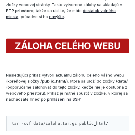
zložky webovej stránky. Takto vytvorené zálohy sa ukladajú v
FTP priestore
, takže sa uistite, že máte
dostatok voľného
miesta
, prípadne si ho
navýšte
.
ZÁLOHA CELÉHO WEBU
Nasledujúci príkaz vytvorí aktuálnu zálohu celého vášho webu
(koreňovej zložky
/public_html/
), ktorá sa uloží do zložky
/data/
(odporúčame zálohovať do tejto zložky, keďže nie je dostupná z
webového priestoru). Príkaz je nutné spustiť v zložke, v ktorej sa
nachádzate hneď po
prihlásení na SSH
:
tar -cvf data/zaloha.tar.gz public_html/