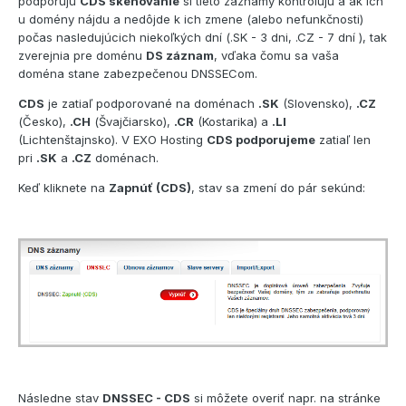
podporujú
CDS skenovanie
si tieto záznamy kontrolujú a ak ich
u domény nájdu a nedôjde k ich zmene (alebo nefunkčnosti)
počas nasledujúcich niekoľkých dní (.SK - 3 dni, .CZ - 7 dní ), tak
zverejnia pre doménu
DS záznam
, vďaka čomu sa vaša
doména stane zabezpečenou DNSSECom.
CDS
je zatiaľ podporované na doménach
.SK
(Slovensko),
.CZ
(Česko),
.CH
(Švajčiarsko),
.CR
(Kostarika) a
.LI
(Lichtenštajnsko). V EXO Hosting
CDS podporujeme
zatiaľ len
pri
.SK
a
.CZ
doménach.
Keď kliknete na
Zapnúť (CDS)
, stav sa zmení do pár sekúnd:
Následne stav
DNSSEC - CDS
si môžete overiť napr. na stránke