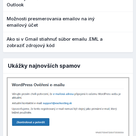
Outlook
Možnosti presmerovania emailov na iný
emailový účet
Ako si v Gmail stiahnuť súbor emailu .EML a
zobraziť zdrojový kód
Ak nastavenia vypnete, môžete si upraviť
názov produktu
a
popis produktu
, ktorý sa bude zobrazovať vo
Ukážky najnovších spamov
výsledkoch vyhľadávania (Google, Bing). Môžete upraviť aj
odkaz, ak nechcete, nechajte pole prázdne a použije sa
automatický odkaz vygenerovaný Exowebom: