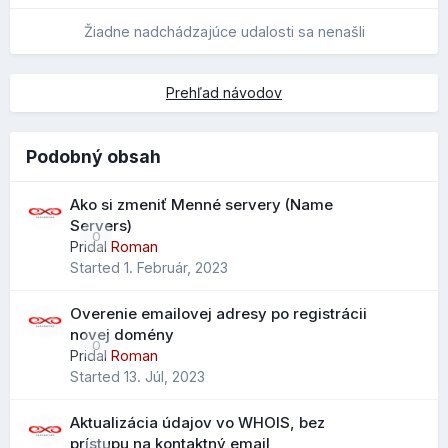
zadaním:
Žiadne nadchádzajúce udalosti sa nenašli
is:unread
Prehľad návodov
sa zobrazia iba neprečítané správy.
Vo väčších schránkach je tak možné nájsť konkrétne
Podobný obsah
emaily podstatne rýchlejšie. Celý zoznam syntaxí aj s
postupom ako ich používať, nájdete v našom novom
Ako si zmeniť Menné servery (Name
návode
Vyhľadávanie emailových správ v Roundcube
Servers)
0
pomocou syntaxe
.
Pridal
Roman
Started
1. Február, 2023
Overenie emailovej adresy po registrácii
Vylepšený import kontaktov
novej domény
0
Pridal
Roman
Pri importe .CSV súborov je možné mapovať údaje na
Ešte nižšie môžete nastaviť, čo sa má spraviť, ak na
Started
13. Júl, 2023
všetky dostupné polia kontaktov, nielen na obmedzený
obrázok kliknete a môžete si vypísať aj
SEO
značky:
výber ako v starších verziách.
Aktualizácia údajov vo WHOIS, bez
Čo to prináša?
prístupu na kontaktný email