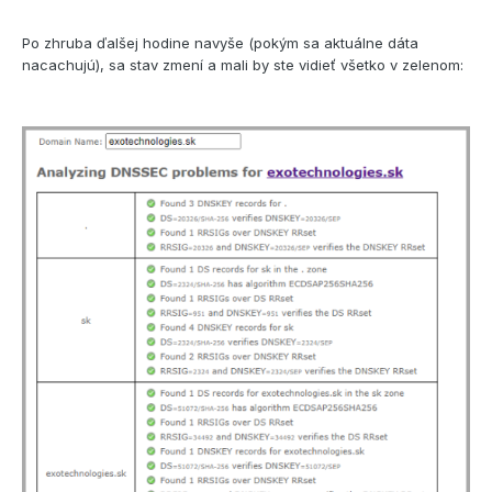
Datum a čas nálezu: 2023-03-29 05:29:17
Po zhruba ďalšej hodine navyše (pokým sa aktuálne dáta
Ve shodě s RFC 7344 a RFC 8078 považujeme přítomnost
nacachujú), sa stav zmení a mali by ste vidieť všetko v zelenom:
těchto záznamů za žádost o zveřejnění těchto klíčů v zóně
.cz, a Vaše doména je tak nyní v režimu přechodu na
automatizovanou správu klíčů DNSSEC.
Od této chvíle denně kontrolujeme přítomnost uvedených
záznamů CDNSKEY na jmenných serverech Vaší domény.
Pokud po dobu následujících 7 dnů nezaregistrujeme
žádnou změnu záznamů CDNSKEY na žádném z těchto
jmenných serverů, budou uvedené klíče uloženy do nově
vygenerované sady klíčů v centrálním registru a následně
zveřejněny prostřednictvím záznamů DS v zóně .cz. Pokud
na tento e-mail nijak nezareagujete, Vaše doména bude
fungovat jako doposud, jen bude nově chráněna
systémem DNSSEC a správa klíčů DNSSEC pak bude
probíhat automaticky na základě Vámi zveřejňovaných
záznamů CDNSKEY.
Proces zařazení Vaší domény do režimu s
automatizovanou správou klíčů DNSSEC lze zastavit
odebráním záznamů CDNSKEY v uvedené lhůtě 7 dnů.