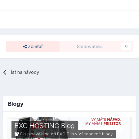
Zdieľať
Sledovatelia
0
Ísť na návody
Blogy
EXO HOSTING Blog
Skupinový blog od EXO Tím v
Všeobecné blogy