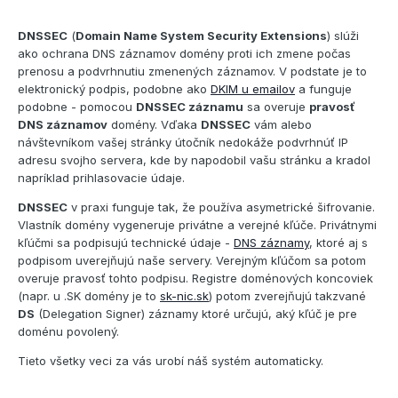
DNSSEC
(
Domain Name System Security Extensions
) slúži
ako ochrana DNS záznamov domény proti ich zmene počas
prenosu a podvrhnutiu zmenených záznamov. V podstate je to
elektronický podpis, podobne ako
DKIM u emailov
a funguje
podobne - pomocou
DNSSEC záznamu
sa overuje
pravosť
DNS záznamov
domény. Vďaka
DNSSEC
vám alebo
návštevníkom vašej stránky útočník nedokáže podvrhnúť IP
adresu svojho servera, kde by napodobil vašu stránku a kradol
napríklad prihlasovacie údaje.
DNSSEC
v praxi funguje tak, že používa asymetrické šifrovanie.
Vlastník domény vygeneruje privátne a verejné kľúče. Privátnymi
kľúčmi sa podpisujú technické údaje -
DNS záznamy
, ktoré aj s
podpisom uverejňujú naše servery. Verejným kľúčom sa potom
overuje pravosť tohto podpisu. Registre doménových koncoviek
(napr. u .SK domény je to
sk-nic.sk
) potom zverejňujú takzvané
DS
(Delegation Signer) záznamy ktoré určujú, aký kľúč je pre
doménu povolený.
Tieto všetky veci za vás urobí náš systém automaticky.