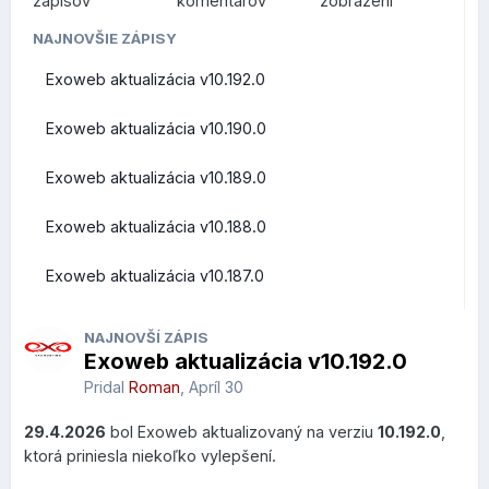
zápisov
komentárov
zobrazení
POUŽÍVATEĽOV (FRONT-
NAJNOVŠIE ZÁPISY
Exoweb aktualizácia v10.192.0
END)
Exoweb aktualizácia v10.190.0
Exoweb aktualizácia v10.189.0
Prehľad zmien a vylepšení z pohľadu bežných užívateľov
Exoweb aktualizácia v10.188.0
Roundcube Webmail
Exoweb aktualizácia v10.187.0
Rýchle akcie priamo v zozname správ
NAJNOVŠÍ ZÁPIS
Exoweb aktualizácia v10.192.0
V zozname správ pribudlo nové
Quick Actions menu
,
ktoré sa zobrazí po prejdení kurzorom myši nad správou.
Pridal
Roman
,
Apríl 30
Používateľ môže vykonať najčastejšie operácie bez
29.4.2026
bol Exoweb aktualizovaný na verziu
10.192.0
,
otvorenia emailu.
ktorá priniesla niekoľko vylepšení.
Čo to prináša?