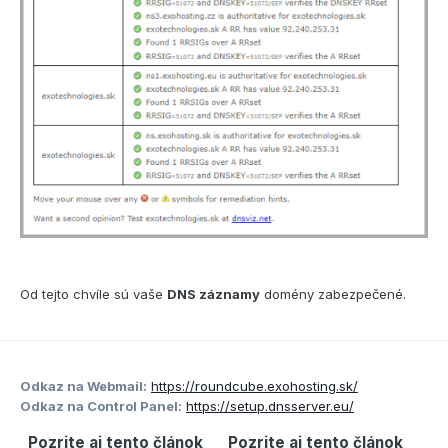
S pozdravem
podpora CZ.NIC, správce domény CZ
Od tejto chvíle sú vaše
DNS záznamy
domény zabezpečené.
Odkaz na Webmail:
https://roundcube.exohosting.sk/
Odkaz na Control Panel:
https://setup.dnsserver.eu/
Pozrite aj tento článok
Pozrite aj tento článok