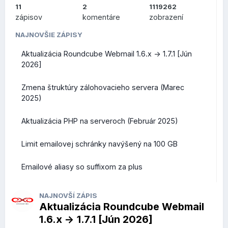
.SPOT
- určená pre akékoľvek miesta, komunity alebo
11
2
1119262
platformy špecializované na turistické miesta alebo
zápisov
komentáre
zobrazení
podujatia
NAJNOVŠIE ZÁPISY
Všetky nové koncovky teraz ponúkame v akciových
Aktualizácia Roundcube Webmail 1.6.x -> 1.7.1 [Jún
cenách, ich prehľad nájdete na
tejto stránke
. Akciové ceny
2026]
platia na 1 rok registrácie domény, akcia trvá do 31. januára
2026, vrátane.
Zmena štruktúry zálohovacieho servera (Marec
2025)
Aktualizácia PHP na serveroch (Február 2025)
Limit emailovej schránky navýšený na 100 GB
Emailové aliasy so suffixom za plus
NAJNOVŠÍ ZÁPIS
Aktualizácia Roundcube Webmail
1.6.x -> 1.7.1 [Jún 2026]