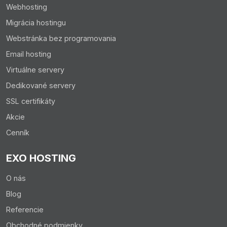
Webhosting
Migrácia hostingu
Webstránka bez programovania
Email hosting
Virtuálne servery
Dedikované servery
SSL certifikáty
Akcie
Cenník
EXO HOSTING
Upozornenie:
O nás
Majte na pamäti, že tieto zmeny sa v indexe
Blog
vyhľadávačov nezmenia v reálnom čase a zmeny sa
Referencie
môžu prejaviť niekedy aj za 2 týždne.
Obchodné podmienky