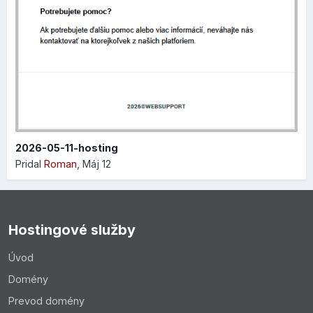
Výhodou je, že všetky zmeny, ktoré si zapisujete do
formulára sa premietajú v reálnom čase, takže hneď vidíte,
ako sa váš produkt bude prezentovať vo výsledkoch
vyhľadávania, čo vám umožní perfektne si nastaviť SEO
parametre:
2026-05-11-hosting
Pridal
Roman
,
Máj 12
Hostingové služby
Úvod
Domény
Prevod domény