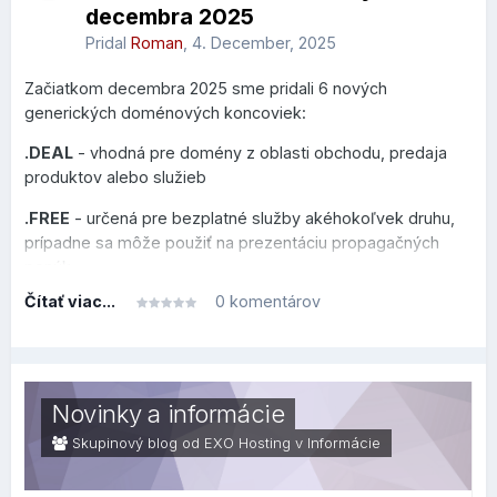
decembra 2025
Pridal
Roman
,
4. December, 2025
Začiatkom decembra 2025 sme pridali 6 nových
generických doménových koncoviek:
.DEAL
- vhodná pre domény z oblasti obchodu, predaja
produktov alebo služieb
.FREE
- určená pre bezplatné služby akéhokoľvek druhu,
prípadne sa môže použiť na prezentáciu propagačných
ponúk
Čítať viac...
0 komentárov
.HOT
- venovaná novým trendom, hudbe, cestovaniu či
akejkoľvek inej aktivite, ktorú chcete prezentovať
.MOI
- zameraná na frankofónny svet, vhodná pre osobné
blogy alebo prezentácie vo francúzskom jazyku
Novinky a informácie
.NOW
- sila prítomnému okamihu na povzbudenie k
Skupinový blog od EXO Hosting v
Informácie
okamžitej akcii