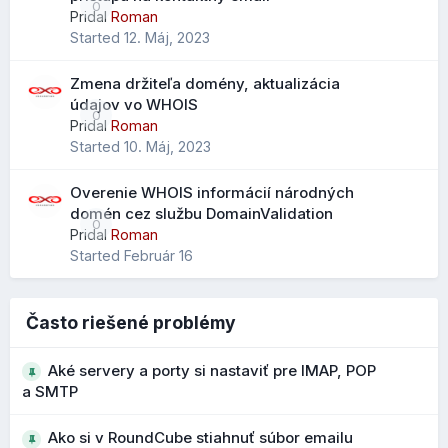
0
Pridal
Roman
jednoduchší prechod z Outlooku alebo iných klientov
Started
12. Máj, 2023
menej stratených údajov pri importe
lepšie zachovanie telefónov, poznámok a ďalších polí
Zmena držiteľa domény, aktualizácia
údajov vo WHOIS
0
Pridal
Roman
Started
10. Máj, 2023
Rozšírené vyhľadávanie kontaktov
Pribudol nový parameter "scope" pre vyhľadávanie
Overenie WHOIS informácií národných
domén cez službu DomainValidation
kontaktov, ktorý rozširuje možnosti filtrovania a
0
Pridal
Roman
vyhľadávania v adresári.
Started
Február 16
Čo to prináša?
presnejšie vyhľadávanie vo väčších adresároch
Často riešené problémy
rýchlejšie nájdenie konkrétneho kontaktu
Aké servery a porty si nastaviť pre IMAP, POP
a SMTP
Bezpečnejšie upozornenia na podozrivé
adresy
Ako si v RoundCube stiahnuť súbor emailu