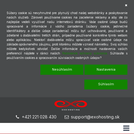
Súbory cookie sú nevyhnutné pre plynulý chod našej webstránky a poskytovanie
našich služieb. Zároveň používame cookies na zacielenie reklamy a aby ste čo
najlepšie vedeli využívať našu internetovú stránku. Vaše osobné údaje budú
spracované a informácie z vášho zariadenia (súbory cookie, jedinečné
identifikátory a ďalšie údaje zariadenia) môžu byť uchovávané, používané a
zdieľané s dodávateľmi tretích strán, prípadne používané konkrétne týmto webom
alebo aplikáciou. Niektorí dodávatelia môžu spracúvať vaše osobné údaje na
základe oprávneného záujmu, proti ktorému môžete vzniesť námietku. Svoj súhlas
môžete kedykoľvek odvolať. Ďalšie informácie a možnosti nastavenia vašich
preferencií nájdete v rámci našich
Podmienok ochrany súkromia.
Súhlasíte s
používaním cookies a spracovaním súvisiacich osobných údajov?
Nesúhlasím
Nastavenia
Súhlasím
+421 221 028 430
support@exohosting.sk