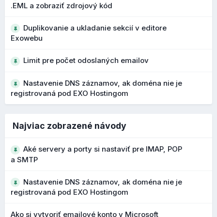
.EML a zobraziť zdrojový kód
Počas vývoja 1.7 boli vylepšené upozornenia na
potenciálne phishingové emaily a podozrivé adresy
Duplikovanie a ukladanie sekcií v editore
odosielateľov. Pri podozrivých doménach alebo
Exowebu
OBCHOD
podobných názvoch sa zobrazujú výraznejšie varovania.
Limit pre počet odoslaných emailov
Čo to prináša?
Nastavenie DNS záznamov, ak doména nie je
lepšie rozpoznanie phishingových správ
registrovaná pod EXO Hostingom
vyššia ochrana používateľa pred podvodnými e-
V obchode pribudla možnosť si nastaviť
vlastné SEO
mailmi
parametre produktov
, takže ak nechcete, aby Exoweb
ich automaticky nastavoval, môžete si nastaviť vlastné
Najviac zobrazené návody
značky. Ak je táto možnosť zapnutá, použijú sa predvolené
nastavenia. Zároveň vidíte aktuálny náhľad, ako sa bude
Aké servery a porty si nastaviť pre IMAP, POP
produkt prezentovať vo výsledkoch vyhľadávania:
a SMTP
Nastavenie DNS záznamov, ak doména nie je
registrovaná pod EXO Hostingom
Ako si vytvoriť emailové konto v Microsoft