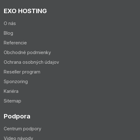
EXO HOSTING
O nás
Upozornenie:
Blog
Majte na pamäti, že tieto zmeny sa v indexe
Referencie
vyhľadávačov nezmenia v reálnom čase a zmeny sa
môžu prejaviť niekedy aj za 2 týždne.
Obchodné podmienky
Ochrana osobných údajov
Reseller program
Sponzoring
Kariéra
Sitemap
Podpora
Centrum podpory
Video návody