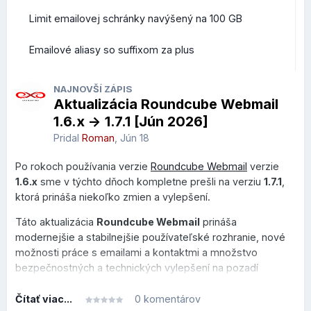
Limit emailovej schránky navýšený na 100 GB
Emailové aliasy so suffixom za plus
NAJNOVŠÍ ZÁPIS
Aktualizácia Roundcube Webmail
1.6.x -> 1.7.1 [Jún 2026]
Pridal
Roman
,
Jún 18
Po rokoch používania verzie
Roundcube Webmail
verzie
1.6.x
sme v týchto dňoch kompletne prešli na verziu
1.7.1
,
ktorá prináša niekoľko zmien a vylepšení.
Táto aktualizácia
Roundcube Webmail
prináša
modernejšie a stabilnejšie používateľské rozhranie, nové
možnosti práce s emailami a kontaktmi a množstvo
bezpečnostných a technických vylepšení na pozadí
systému.
Čítať viac...
0 komentárov
Tento prehľad je rozdelený do dvoch sekcií, v prvej je