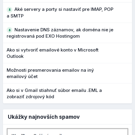
značky. Ak je táto možnosť zapnutá, použijú sa predvolené
Aké servery a porty si nastaviť pre IMAP, POP
nastavenia. Zároveň vidíte aktuálny náhľad, ako sa bude
a SMTP
produkt prezentovať vo výsledkoch vyhľadávania:
Nastavenie DNS záznamov, ak doména nie je
registrovaná pod EXO Hostingom
Ako si vytvoriť emailové konto v Microsoft
Outlook
Možnosti presmerovania emailov na iný
emailový účet
Ako si v Gmail stiahnuť súbor emailu .EML a
zobraziť zdrojový kód
Ak nastavenia vypnete, môžete si upraviť
názov produktu
Ukážky najnovších spamov
a
popis produktu
, ktorý sa bude zobrazovať vo
výsledkoch vyhľadávania (Google, Bing). Môžete upraviť aj
odkaz, ak nechcete, nechajte pole prázdne a použije sa