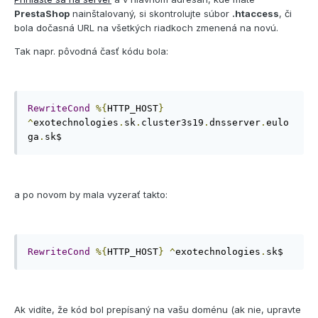
PrestaShop
nainštalovaný, si skontrolujte súbor
.htaccess
, či
bola dočasná URL na všetkých riadkoch zmenená na novú.
Tak napr. pôvodná časť kódu bola:
RewriteCond
%{
HTTP_HOST
}
^
exotechnologies
.
sk
.
cluster3s19
.
dnsserver
.
eulo
ga
.
sk$
a po novom by mala vyzerať takto:
RewriteCond
%{
HTTP_HOST
}
^
exotechnologies
.
sk$
Ak vidíte, že kód bol prepísaný na vašu doménu (ak nie, upravte