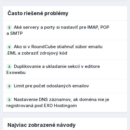
Čo to prináša?
Často riešené problémy
presnejšie vyhľadávanie vo väčších adresároch
rýchlejšie nájdenie konkrétneho kontaktu
Aké servery a porty si nastaviť pre IMAP, POP
a SMTP
Bezpečnejšie upozornenia na podozrivé
Ako si v RoundCube stiahnuť súbor emailu
adresy
.EML a zobraziť zdrojový kód
Počas vývoja 1.7 boli vylepšené upozornenia na
Duplikovanie a ukladanie sekcií v editore
potenciálne phishingové emaily a podozrivé adresy
Exowebu
odosielateľov. Pri podozrivých doménach alebo
OBCHOD
podobných názvoch sa zobrazujú výraznejšie varovania.
Limit pre počet odoslaných emailov
Čo to prináša?
Nastavenie DNS záznamov, ak doména nie je
registrovaná pod EXO Hostingom
lepšie rozpoznanie phishingových správ
vyššia ochrana používateľa pred podvodnými e-
V obchode pribudla možnosť si nastaviť
vlastné SEO
mailmi
parametre produktov
, takže ak nechcete, aby Exoweb
Najviac zobrazené návody
ich automaticky nastavoval, môžete si nastaviť vlastné