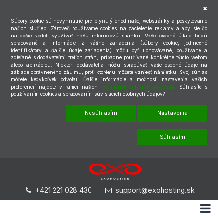
Súbory cookie sú nevyhnutné pre plynulý chod našej webstránky a poskytovanie
našich služieb. Zároveň používame cookies na zacielenie reklamy a aby ste čo
najlepšie vedeli využívať našu internetovú stránku. Vaše osobné údaje budú
spracované a informácie z vášho zariadenia (súbory cookie, jedinečné
identifikátory a ďalšie údaje zariadenia) môžu byť uchovávané, používané a
zdieľané s dodávateľmi tretích strán, prípadne používané konkrétne týmto webom
alebo aplikáciou. Niektorí dodávatelia môžu spracúvať vaše osobné údaje na
základe oprávneného záujmu, proti ktorému môžete vzniesť námietku. Svoj súhlas
môžete kedykoľvek odvolať. Ďalšie informácie a možnosti nastavenia vašich
preferencií nájdete v rámci našich
Podmienok ochrany súkromia.
Súhlasíte s
používaním cookies a spracovaním súvisiacich osobných údajov?
Nesúhlasím
Nastavenia
Súhlasím
+421 221 028 430
support@exohosting.sk