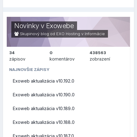
prehľad, čo sa zmenilo alebo vylepšilo po technickej
stránke na pozadí (zaujímavejšie skôr pre užívateľov v
oblasti IT), v druhej sekcii je prehľad, čo sa zmenilo na
Novinky v Exowebe
bežnej používateľskej úrovni.
Skupinový blog od EXO Hosting v
Informácie
34
0
438563
ZMENY PRE
zápisov
komentárov
zobrazení
POUŽÍVATEĽOV (FRONT-
NAJNOVŠIE ZÁPISY
Exoweb aktualizácia v10.192.0
END)
Exoweb aktualizácia v10.190.0
Exoweb aktualizácia v10.189.0
Prehľad zmien a vylepšení z pohľadu bežných užívateľov
Exoweb aktualizácia v10.188.0
Roundcube Webmail
Exoweb aktualizácia v10.187.0