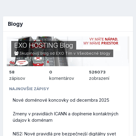
Blogy
EXO HOSTING Blog
Skupinový blog od EXO Tím v
Všeobecné blogy
58
0
526073
zápisov
komentárov
zobrazení
NAJNOVŠIE ZÁPISY
Nové doménové koncovky od decembra 2025
Zmeny v pravidlách ICANN a doplnenie kontaktných
údajov k doménam
NIS2: Nové pravidlá pre bezpečnejší digitálny svet