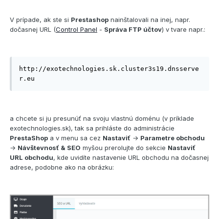
V prípade, ak ste si
Prestashop
nainštalovali na inej, napr.
dočasnej URL (
Control Panel
-
Správa FTP účtov
) v tvare napr.:
http://exotechnologies.sk.cluster3s19.dnsserve
r.eu
a chcete si ju presunúť na svoju vlastnú doménu (v príklade
exotechnologies.sk), tak sa prihláste do administrácie
PrestaShop
a v menu sa cez
Nastaviť
→
Parametre obchodu
→
Návštevnosť & SEO
myšou prerolujte do sekcie
Nastaviť
URL obchodu
, kde uvidíte nastavenie URL obchodu na dočasnej
adrese, podobne ako na obrázku: