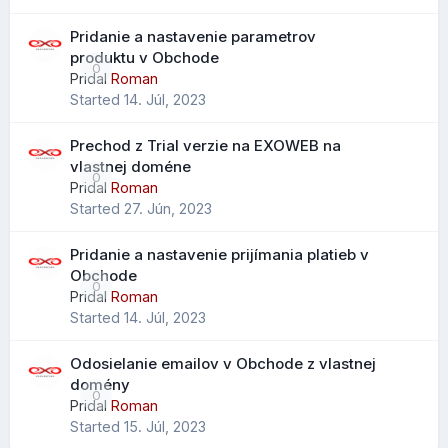
Pridanie a nastavenie parametrov
produktu v Obchode
Vylepšený import kontaktov
0
Pridal
Roman
Started
14. Júl, 2023
Pri importe .CSV súborov je možné mapovať údaje na
Ešte nižšie môžete nastaviť, čo sa má spraviť, ak na
všetky dostupné polia kontaktov, nielen na obmedzený
obrázok kliknete a môžete si vypísať aj
SEO
značky:
Prechod z Trial verzie na EXOWEB na
výber ako v starších verziách.
vlastnej doméne
0
Čo to prináša?
Pridal
Roman
Started
27. Jún, 2023
jednoduchší prechod z Outlooku alebo iných klientov
menej stratených údajov pri importe
Pridanie a nastavenie prijímania platieb v
lepšie zachovanie telefónov, poznámok a ďalších polí
Obchode
0
Pridal
Roman
Started
14. Júl, 2023
Rozšírené vyhľadávanie kontaktov
Odosielanie emailov v Obchode z vlastnej
Pribudol nový parameter "scope" pre vyhľadávanie
domény
0
kontaktov, ktorý rozširuje možnosti filtrovania a
Pridal
Roman
Started
15. Júl, 2023
vyhľadávania v adresári.