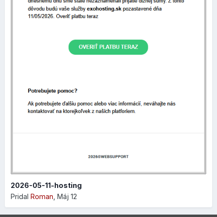
Výhodou je, že všetky zmeny, ktoré si zapisujete do
formulára sa premietajú v reálnom čase, takže hneď vidíte,
ako sa váš produkt bude prezentovať vo výsledkoch
vyhľadávania, čo vám umožní perfektne si nastaviť SEO
parametre:
2026-05-11-hosting
Pridal
Roman
,
Máj 12