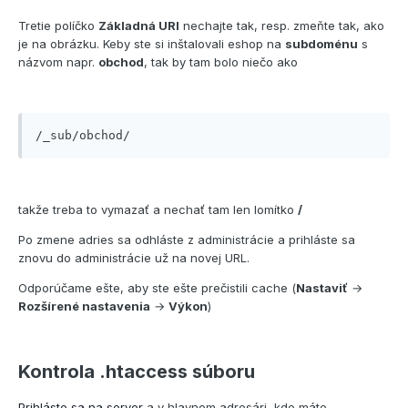
Tretie políčko
Základná URI
nechajte tak, resp. zmeňte tak, ako
je na obrázku. Keby ste si inštalovali eshop na
subdoménu
s
názvom napr.
obchod
, tak by tam bolo niečo ako
/_sub/obchod/
takže treba to vymazať a nechať tam len lomítko
/
Po zmene adries sa odhláste z administrácie a prihláste sa
znovu do administrácie už na novej URL.
Odporúčame ešte, aby ste ešte prečistili cache (
Nastaviť
→
Rozšírené nastavenia
→
Výkon
)
Kontrola .htaccess súboru
Prihláste sa na server
a v hlavnom adresári, kde máte