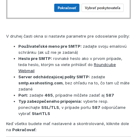
V druhej časti okna si nastavte parametre pre odosielanie pošty:
Používateľské meno pre SMTP:
zadajte svoju emailovú
schránku (ak už nie je zadaná)
Heslo pre SMTP:
rovnaké heslo ako v prvom prípade,
teda heslo, ktorým sa viete prihlásiť do
Roundcube
Webmail
Server odchádzajúcej pošty SMTP:
zadajte
smtp.exohosting.com
, bez ohľadu na to, čo tam už máte
zadané
Port:
zadajte
465
, prípadne môžete zadať aj
587
Typ zabezpečeného pripojenia:
vyberte resp.
ponechajte
SSL/TLS
, v prípade portu
587
odporúčame
vybrať
StartTLS
Keď všetko budete mať nastavené a skontrolované, kliknite dole
na
Pokračovať
: