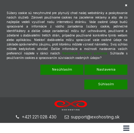
Súbory cookie sú nevyhnutné pre plynulý chod našej webstránky a poskytovanie
našich služieb. Zároveň používame cookies na zacielenie reklamy a aby ste čo
najlepšie vedeli využívať našu internetovú stránku. Vaše osobné údaje budú
spracované a informácie z vášho zariadenia (súbory cookie, jedinečné
identifikátory a ďalšie údaje zariadenia) môžu byť uchovávané, používané a
zdieľané s dodávateľmi tretích strán, prípadne používané konkrétne týmto webom
alebo aplikáciou. Niektorí dodávatelia môžu spracúvať vaše osobné údaje na
základe oprávneného záujmu, proti ktorému môžete vzniesť námietku. Svoj súhlas
môžete kedykoľvek odvolať. Ďalšie informácie a možnosti nastavenia vašich
preferencií nájdete v rámci našich
Podmienok ochrany súkromia.
Súhlasíte s
používaním cookies a spracovaním súvisiacich osobných údajov?
Nesúhlasím
Nastavenia
Súhlasím
+421 221 028 430
support@exohosting.sk