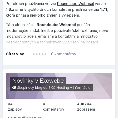
Po rokoch používania verzie
Roundcube Webmail
verzie
1.6.x
sme v týchto dňoch kompletne prešli na verziu
1.7.1
,
ktorá prináša niekoľko zmien a vylepšení.
Táto aktualizácia
Roundcube Webmail
prináša
modernejšie a stabilnejšie používateľské rozhranie, nové
možnosti práce s emailami a kontaktmi a množstvo
bezpečnostných a technických vylepšení na pozadí
systému.
Čítať viac...
0 komentárov
Tento prehľad je rozdelený do dvoch sekcií, v prvej je
prehľad, čo sa zmenilo alebo vylepšilo po technickej
stránke na pozadí (zaujímavejšie skôr pre užívateľov v
oblasti IT), v druhej sekcii je prehľad, čo sa zmenilo na
Novinky v Exowebe
bežnej používateľskej úrovni.
Skupinový blog od EXO Hosting v
Informácie
34
0
438704
ZMENY PRE
zápisov
komentárov
zobrazení