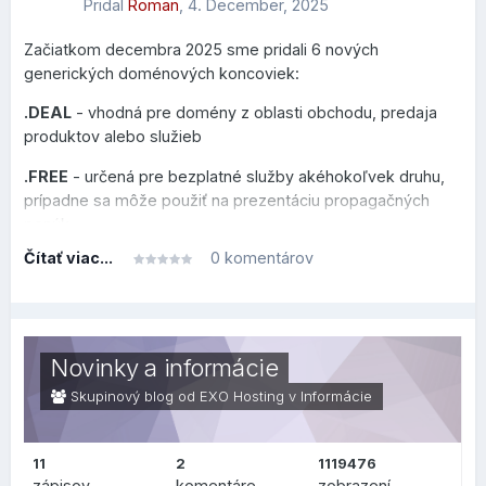
Pridal
Roman
,
4. December, 2025
Začiatkom decembra 2025 sme pridali 6 nových
generických doménových koncoviek:
.DEAL
- vhodná pre domény z oblasti obchodu, predaja
produktov alebo služieb
.FREE
- určená pre bezplatné služby akéhokoľvek druhu,
prípadne sa môže použiť na prezentáciu propagačných
ponúk
Čítať viac...
0 komentárov
.HOT
- venovaná novým trendom, hudbe, cestovaniu či
akejkoľvek inej aktivite, ktorú chcete prezentovať
.MOI
- zameraná na frankofónny svet, vhodná pre osobné
blogy alebo prezentácie vo francúzskom jazyku
Novinky a informácie
.NOW
- sila prítomnému okamihu na povzbudenie k
Skupinový blog od EXO Hosting v
Informácie
okamžitej akcii
.SPOT
- určená pre akékoľvek miesta, komunity alebo
11
2
1119476
platformy špecializované na turistické miesta alebo
zápisov
komentáre
zobrazení