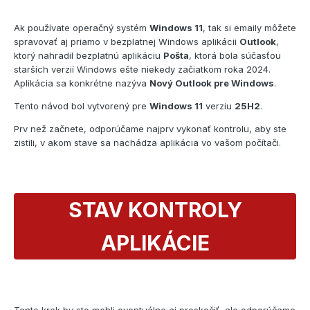
Ak používate operačný systém
Windows 11
, tak si emaily môžete
spravovať aj priamo v bezplatnej Windows aplikácii
Outlook
,
ktorý nahradil bezplatnú aplikáciu
Pošta
, ktorá bola súčasťou
starších verzií Windows ešte niekedy začiatkom roka 2024.
Aplikácia sa konkrétne nazýva
Nový Outlook pre Windows
.
Tento návod bol vytvorený pre
Windows 11
verziu
25H2
.
Prv než začnete, odporúčame najprv vykonať kontrolu, aby ste
zistili, v akom stave sa nachádza aplikácia vo vašom počítači.
STAV KONTROLY
APLIKÁCIE
Tento krok by ste mohli eventuálne aj preskočiť, ale odporúčame