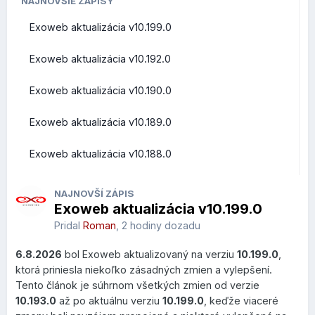
POUŽÍVATEĽOV (FRONT-
NAJNOVŠIE ZÁPISY
Exoweb aktualizácia v10.199.0
END)
Exoweb aktualizácia v10.192.0
Exoweb aktualizácia v10.190.0
Prehľad zmien a vylepšení z pohľadu bežných užívateľov
Exoweb aktualizácia v10.189.0
Roundcube Webmail
Exoweb aktualizácia v10.188.0
Rýchle akcie priamo v zozname správ
NAJNOVŠÍ ZÁPIS
Exoweb aktualizácia v10.199.0
V zozname správ pribudlo nové
Quick Actions menu
,
ktoré sa zobrazí po prejdení kurzorom myši nad správou.
Pridal
Roman
,
2 hodiny dozadu
Používateľ môže vykonať najčastejšie operácie bez
6.8.2026
bol Exoweb aktualizovaný na verziu
10.199.0
,
otvorenia emailu.
ktorá priniesla niekoľko zásadných zmien a vylepšení.
Čo to prináša?
Tento článok je súhrnom všetkých zmien od verzie
10.193.0
až po aktuálnu verziu
10.199.0
, keďže viaceré
menej kliknutí,