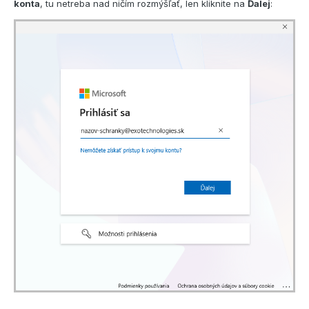
konta
, tu netreba nad ničím rozmýšľať, len kliknite na
Ďalej
: