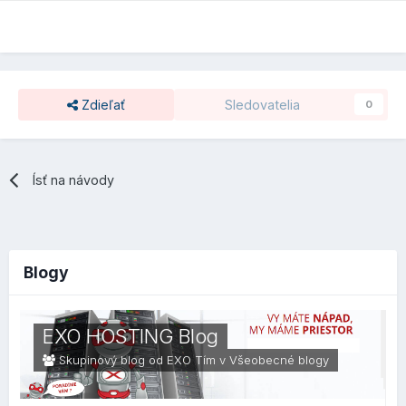
Zdieľať
Sledovatelia
0
Ísť na návody
Blogy
EXO HOSTING Blog
Skupinový blog od EXO Tím v
Všeobecné blogy