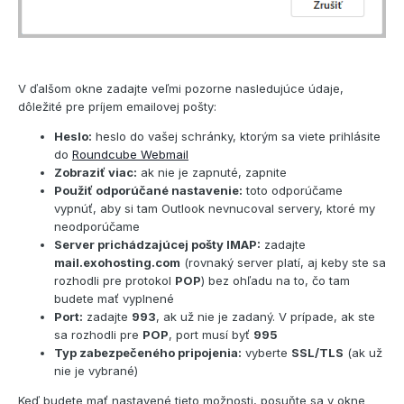
V ďalšom okne zadajte veľmi pozorne nasledujúce údaje,
dôležité pre príjem emailovej pošty:
Heslo:
heslo do vašej schránky, ktorým sa viete prihlásite
do
Roundcube Webmail
Zobraziť viac:
ak nie je zapnuté, zapnite
Použiť odporúčané nastavenie:
toto odporúčame
vypnúť, aby si tam Outlook nevnucoval servery, ktoré my
neodporúčame
Server prichádzajúcej pošty IMAP:
zadajte
mail.exohosting.com
(rovnaký server platí, aj keby ste sa
rozhodli pre protokol
POP
) bez ohľadu na to, čo tam
budete mať vyplnené
Port:
zadajte
993
, ak už nie je zadaný. V prípade, ak ste
sa rozhodli pre
POP
, port musí byť
995
Typ zabezpečeného pripojenia:
vyberte
SSL/TLS
(ak už
nie je vybrané)
Keď budete mať nastavené tieto možnosti, posuňte sa v okne