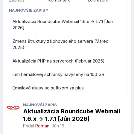
podujatia
NAJNOVŠIE ZÁPISY
Všetky nové koncovky teraz ponúkame v akciových
Aktualizácia Roundcube Webmail 1.6.x -> 1.7.1 [Jún
cenách, ich prehľad nájdete na
tejto stránke
. Akciové ceny
2026]
platia na 1 rok registrácie domény, akcia trvá do 31. januára
2026, vrátane.
Zmena štruktúry zálohovacieho servera (Marec
2025)
Aktualizácia PHP na serveroch (Február 2025)
Limit emailovej schránky navýšený na 100 GB
Emailové aliasy so suffixom za plus
NAJNOVŠÍ ZÁPIS
Aktualizácia Roundcube Webmail
1.6.x -> 1.7.1 [Jún 2026]
Pridal
Roman
,
Jún 18