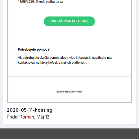
Výhodou je, že všetky zmeny, ktoré si zapisujete do
formulára sa premietajú v reálnom čase, takže hneď vidíte,
ako sa váš produkt bude prezentovať vo výsledkoch
vyhľadávania, čo vám umožní perfektne si nastaviť SEO
parametre:
2026-05-11-hosting
Pridal
Roman
,
Máj 12