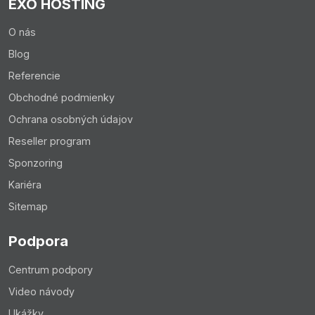
EXO HOSTING
O nás
Upozornenie:
Blog
Majte na pamäti, že tieto zmeny sa v indexe
Referencie
vyhľadávačov nezmenia v reálnom čase a zmeny sa
Obchodné podmienky
môžu prejaviť niekedy aj za 2 týždne.
Ochrana osobných údajov
Reseller program
Sponzoring
Kariéra
Sitemap
Podpora
Centrum podpory
Video návody
Ukážky