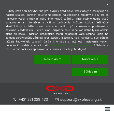
Súbory cookie sú nevyhnutné pre plynulý chod našej webstránky a poskytovanie
našich služieb. Zároveň používame cookies na zacielenie reklamy a aby ste čo
najlepšie vedeli využívať našu internetovú stránku. Vaše osobné údaje budú
spracované a informácie z vášho zariadenia (súbory cookie, jedinečné
identifikátory a ďalšie údaje zariadenia) môžu byť uchovávané, používané a
zdieľané s dodávateľmi tretích strán, prípadne používané konkrétne týmto webom
alebo aplikáciou. Niektorí dodávatelia môžu spracúvať vaše osobné údaje na
základe oprávneného záujmu, proti ktorému môžete vzniesť námietku. Svoj súhlas
môžete kedykoľvek odvolať. Ďalšie informácie a možnosti nastavenia vašich
preferencií nájdete v rámci našich
Podmienok ochrany súkromia.
Súhlasíte s
používaním cookies a spracovaním súvisiacich osobných údajov?
Nesúhlasím
Nastavenia
Súhlasím
+421 221 028 430
support@exohosting.sk