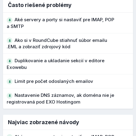
Čo to prináša?
Často riešené problémy
presnejšie vyhľadávanie vo väčších adresároch
Aké servery a porty si nastaviť pre IMAP, POP
rýchlejšie nájdenie konkrétneho kontaktu
a SMTP
Ako si v RoundCube stiahnuť súbor emailu
Bezpečnejšie upozornenia na podozrivé
.EML a zobraziť zdrojový kód
adresy
Duplikovanie a ukladanie sekcií v editore
Počas vývoja 1.7 boli vylepšené upozornenia na
Exowebu
potenciálne phishingové emaily a podozrivé adresy
odosielateľov. Pri podozrivých doménach alebo
Limit pre počet odoslaných emailov
OBCHOD
podobných názvoch sa zobrazujú výraznejšie varovania.
Nastavenie DNS záznamov, ak doména nie je
Čo to prináša?
registrovaná pod EXO Hostingom
lepšie rozpoznanie phishingových správ
vyššia ochrana používateľa pred podvodnými e-
V obchode pribudla možnosť si nastaviť
vlastné SEO
mailmi
Najviac zobrazené návody
parametre produktov
, takže ak nechcete, aby Exoweb
ich automaticky nastavoval, môžete si nastaviť vlastné