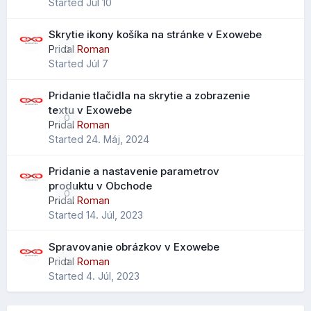
Started
Júl 10
Skrytie ikony košíka na stránke v Exowebe
Vylepšený import kontaktov
Pridal
Roman
0
Started
Júl 7
Pri importe .CSV súborov je možné mapovať údaje na
Ešte nižšie môžete nastaviť, čo sa má spraviť, ak na
všetky dostupné polia kontaktov, nielen na obmedzený
obrázok kliknete a môžete si vypísať aj
SEO
značky:
Pridanie tlačidla na skrytie a zobrazenie
výber ako v starších verziách.
textu v Exowebe
0
Čo to prináša?
Pridal
Roman
Started
24. Máj, 2024
jednoduchší prechod z Outlooku alebo iných klientov
menej stratených údajov pri importe
Pridanie a nastavenie parametrov
lepšie zachovanie telefónov, poznámok a ďalších polí
produktu v Obchode
0
Pridal
Roman
Started
14. Júl, 2023
Rozšírené vyhľadávanie kontaktov
Spravovanie obrázkov v Exowebe
Pribudol nový parameter "scope" pre vyhľadávanie
Pridal
Roman
0
kontaktov, ktorý rozširuje možnosti filtrovania a
Started
4. Júl, 2023
vyhľadávania v adresári.