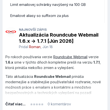
Limit emailovej schránky navýšený na 100 GB
Emailové aliasy so suffixom za plus
NAJNOVŠÍ ZÁPIS
Aktualizácia Roundcube Webmail
1.6.x -> 1.7.1 [Jún 2026]
Pridal
Roman
,
Jún 18
Po rokoch používania verzie
Roundcube Webmail
verzie
1.6.x
sme v týchto dňoch kompletne prešli na verziu
1.7.1
,
ktorá prináša niekoľko zmien a vylepšení.
Táto aktualizácia
Roundcube Webmail
prináša
modernejšie a stabilnejšie používateľské rozhranie, nové
možnosti práce s emailami a kontaktmi a množstvo
bezpečnostných a technických vylepšení na pozadí
systému.
Čítať viac...
0 komentárov
Tento prehľad je rozdelený do dvoch sekcií, v prvej je