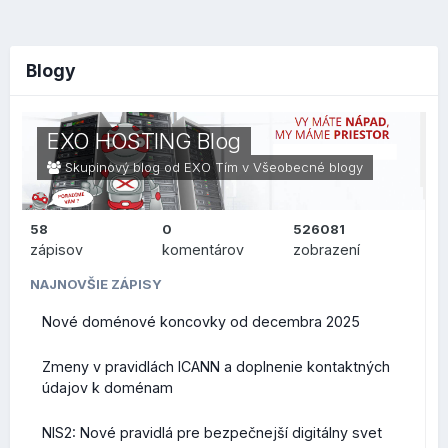
Blogy
EXO HOSTING Blog
Skupinový blog od EXO Tím v
Všeobecné blogy
58
0
526081
zápisov
komentárov
zobrazení
NAJNOVŠIE ZÁPISY
Nové doménové koncovky od decembra 2025
Zmeny v pravidlách ICANN a doplnenie kontaktných
údajov k doménam
NIS2: Nové pravidlá pre bezpečnejší digitálny svet