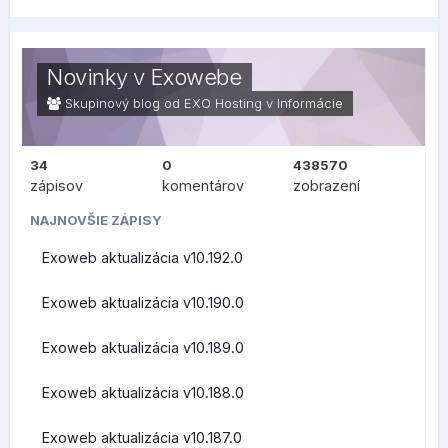
prehľad, čo sa zmenilo alebo vylepšilo po technickej
stránke na pozadí (zaujímavejšie skôr pre užívateľov v
oblasti IT), v druhej sekcii je prehľad, čo sa zmenilo na
Novinky v Exowebe
bežnej používateľskej úrovni.
Skupinový blog od EXO Hosting v
Informácie
34
0
438570
ZMENY PRE
zápisov
komentárov
zobrazení
POUŽÍVATEĽOV (FRONT-
NAJNOVŠIE ZÁPISY
Exoweb aktualizácia v10.192.0
END)
Exoweb aktualizácia v10.190.0
Exoweb aktualizácia v10.189.0
Prehľad zmien a vylepšení z pohľadu bežných užívateľov
Exoweb aktualizácia v10.188.0
Roundcube Webmail
Exoweb aktualizácia v10.187.0