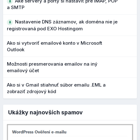
Aké servery a porty si nastaviť pre IMAP, POP
značky. Ak je táto možnosť zapnutá, použijú sa predvolené
a SMTP
nastavenia. Zároveň vidíte aktuálny náhľad, ako sa bude
produkt prezentovať vo výsledkoch vyhľadávania:
Nastavenie DNS záznamov, ak doména nie je
registrovaná pod EXO Hostingom
Ako si vytvoriť emailové konto v Microsoft
Outlook
Možnosti presmerovania emailov na iný
emailový účet
Ako si v Gmail stiahnuť súbor emailu .EML a
zobraziť zdrojový kód
Ukážky najnovších spamov
Ak nastavenia vypnete, môžete si upraviť
názov produktu
a
popis produktu
, ktorý sa bude zobrazovať vo
výsledkoch vyhľadávania (Google, Bing). Môžete upraviť aj
odkaz, ak nechcete, nechajte pole prázdne a použije sa