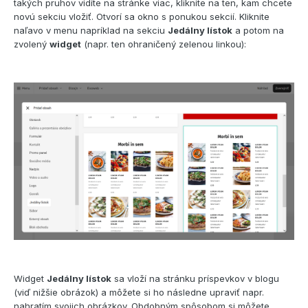
takých pruhov vidíte na stránke viac, kliknite na ten, kam chcete
novú sekciu vložiť. Otvorí sa okno s ponukou sekcií. Kliknite
naľavo v menu napríklad na sekciu
Jedálny lístok
a potom na
zvolený
widget
(napr. ten ohraničený zelenou linkou):
Widget
Jedálny lístok
sa vloží na stránku príspevkov v blogu
(viď nižšie obrázok) a môžete si ho následne upraviť napr.
nahratím svojich obrázkov. Obdobným spôsobom si môžete