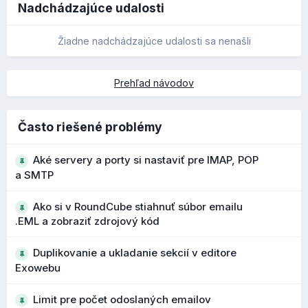
Nadchádzajúce udalosti
Používatelia môžu vyhľadávať presnejšie, napríklad
zadaním:
Žiadne nadchádzajúce udalosti sa nenašli
is:unread
Prehľad návodov
sa zobrazia iba neprečítané správy.
Vo väčších schránkach je tak možné nájsť konkrétne
Často riešené problémy
emaily podstatne rýchlejšie. Celý zoznam syntaxí aj s
postupom ako ich používať, nájdete v našom novom
Aké servery a porty si nastaviť pre IMAP, POP
návode
Vyhľadávanie emailových správ v Roundcube
a SMTP
pomocou syntaxe
.
Ako si v RoundCube stiahnuť súbor emailu
.EML a zobraziť zdrojový kód
Vylepšený import kontaktov
Duplikovanie a ukladanie sekcií v editore
Pri importe .CSV súborov je možné mapovať údaje na
Exowebu
Ešte nižšie môžete nastaviť, čo sa má spraviť, ak na
všetky dostupné polia kontaktov, nielen na obmedzený
obrázok kliknete a môžete si vypísať aj
SEO
značky:
výber ako v starších verziách.
Limit pre počet odoslaných emailov