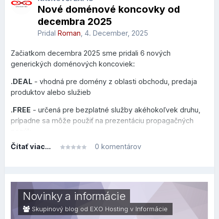
Nové doménové koncovky od
decembra 2025
Pridal
Roman
,
4. December, 2025
Začiatkom decembra 2025 sme pridali 6 nových
generických doménových koncoviek:
.DEAL
- vhodná pre domény z oblasti obchodu, predaja
produktov alebo služieb
.FREE
- určená pre bezplatné služby akéhokoľvek druhu,
prípadne sa môže použiť na prezentáciu propagačných
ponúk
Čítať viac...
0 komentárov
.HOT
- venovaná novým trendom, hudbe, cestovaniu či
akejkoľvek inej aktivite, ktorú chcete prezentovať
.MOI
- zameraná na frankofónny svet, vhodná pre osobné
blogy alebo prezentácie vo francúzskom jazyku
Novinky a informácie
.NOW
- sila prítomnému okamihu na povzbudenie k
Skupinový blog od EXO Hosting v
Informácie
okamžitej akcii