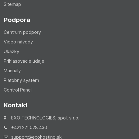
Sitemap
Podpora
Centrum podpory
Video návody
Ukážky
Prihlasovacie údaje
Manuály
Platobný systém
Control Panel
Kontakt
Upozornenie:
EXO TECHNOLOGIES, spol. s r.o.
Majte na pamäti, že tieto zmeny sa v indexe
+421 221 028 430
vyhľadávačov nezmenia v reálnom čase a zmeny sa
support@exohosting.sk
môžu prejaviť niekedy aj za 2 týždne.