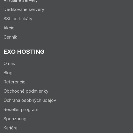
Virtuálne servery
Dedikované servery
SSL certifikáty
Výhodou je, že všetky zmeny, ktoré si zapisujete do
formulára sa premietajú v reálnom čase, takže hneď vidíte,
Akcie
ako sa váš produkt bude prezentovať vo výsledkoch
Cenník
vyhľadávania, čo vám umožní perfektne si nastaviť SEO
parametre:
EXO HOSTING
O nás
Blog
Referencie
Obchodné podmienky
Ochrana osobných údajov
Reseller program
Sponzoring
Kariéra