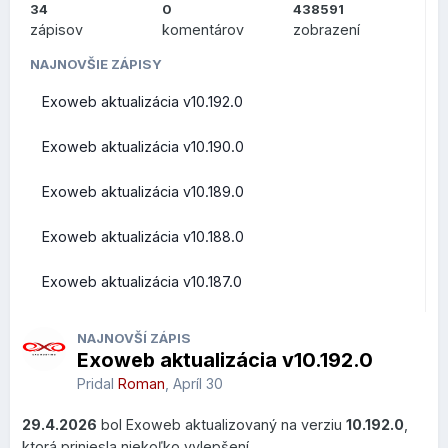
34
0
438591
ZMENY PRE
zápisov
komentárov
zobrazení
POUŽÍVATEĽOV (FRONT-
NAJNOVŠIE ZÁPISY
Exoweb aktualizácia v10.192.0
END)
Exoweb aktualizácia v10.190.0
Exoweb aktualizácia v10.189.0
Prehľad zmien a vylepšení z pohľadu bežných užívateľov
Exoweb aktualizácia v10.188.0
Roundcube Webmail
Exoweb aktualizácia v10.187.0
Rýchle akcie priamo v zozname správ
NAJNOVŠÍ ZÁPIS
Exoweb aktualizácia v10.192.0
V zozname správ pribudlo nové
Quick Actions menu
,
ktoré sa zobrazí po prejdení kurzorom myši nad správou.
Pridal
Roman
,
Apríl 30
Používateľ môže vykonať najčastejšie operácie bez
29.4.2026
bol Exoweb aktualizovaný na verziu
10.192.0
,
otvorenia emailu.
ktorá priniesla niekoľko vylepšení.