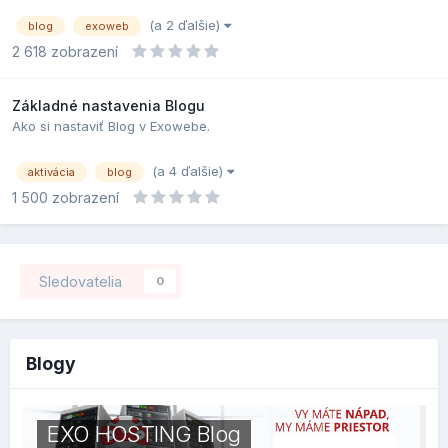
(a 2 ďalšie)
blog
exoweb
2 618
zobrazení
Základné nastavenia Blogu
Ako si nastaviť Blog v Exowebe.
(a 4 ďalšie)
aktivácia
blog
1 500
zobrazení
Sledovatelia
0
Blogy
EXO HOSTING Blog