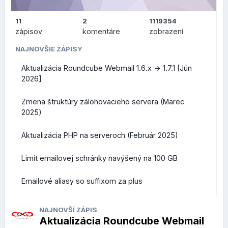
.SPOT
- určená pre akékoľvek miesta, komunity alebo
11
2
1119354
platformy špecializované na turistické miesta alebo
zápisov
komentáre
zobrazení
podujatia
NAJNOVŠIE ZÁPISY
Všetky nové koncovky teraz ponúkame v akciových
Aktualizácia Roundcube Webmail 1.6.x -> 1.7.1 [Jún
cenách, ich prehľad nájdete na
tejto stránke
. Akciové ceny
2026]
platia na 1 rok registrácie domény, akcia trvá do 31. januára
2026, vrátane.
Zmena štruktúry zálohovacieho servera (Marec
2025)
Aktualizácia PHP na serveroch (Február 2025)
Limit emailovej schránky navýšený na 100 GB
Emailové aliasy so suffixom za plus
NAJNOVŠÍ ZÁPIS
Aktualizácia Roundcube Webmail