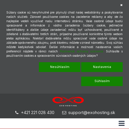
Súbory cookie sú nevyhnutné pre plynulý chod našej webstránky a poskytovanie
našich služieb. Zároveň používame cookies na zacielenie reklamy a aby ste čo
najlepšie vedeli využívať našu internetovú stránku. Vaše osobné údaje budú
spracované a informácie z vášho zariadenia (súbory cookie, jedinečné
identifikátory a ďalšie údaje zariadenia) môžu byť uchovávané, používané a
zdieľané s dodávateľmi tretích strán, prípadne používané konkrétne týmto webom
alebo aplikáciou. Niektorí dodávatelia môžu spracúvať vaše osobné údaje na
základe oprávneného záujmu, proti ktorému môžete vzniesť námietku. Svoj súhlas
môžete kedykoľvek odvolať. Ďalšie informácie a možnosti nastavenia vašich
preferencií nájdete v rámci našich
Podmienok ochrany súkromia.
Súhlasíte s
používaním cookies a spracovaním súvisiacich osobných údajov?
Nesúhlasím
Nastavenia
Súhlasím
+421 221 028 430
support@exohosting.sk