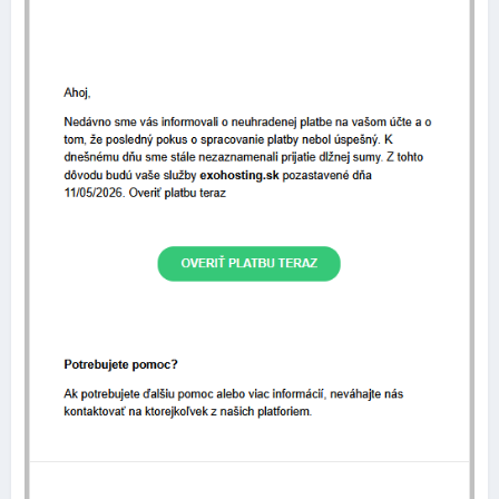
Ak nastavenia vypnete, môžete si upraviť
názov produktu
a
popis produktu
, ktorý sa bude zobrazovať vo
výsledkoch vyhľadávania (Google, Bing). Môžete upraviť aj
odkaz, ak nechcete, nechajte pole prázdne a použije sa
automatický odkaz vygenerovaný Exowebom: