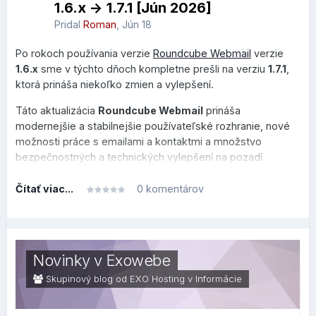
1.6.x -> 1.7.1 [Jún 2026]
Pridal
Roman
,
Jún 18
Po rokoch používania verzie
Roundcube Webmail
verzie
1.6.x
sme v týchto dňoch kompletne prešli na verziu
1.7.1
,
ktorá prináša niekoľko zmien a vylepšení.
Táto aktualizácia
Roundcube Webmail
prináša
modernejšie a stabilnejšie používateľské rozhranie, nové
možnosti práce s emailami a kontaktmi a množstvo
bezpečnostných a technických vylepšení na pozadí
systému.
Čítať viac...
0 komentárov
Tento prehľad je rozdelený do dvoch sekcií, v prvej je
prehľad, čo sa zmenilo alebo vylepšilo po technickej
stránke na pozadí (zaujímavejšie skôr pre užívateľov v
oblasti IT), v druhej sekcii je prehľad, čo sa zmenilo na
Novinky v Exowebe
bežnej používateľskej úrovni.
Skupinový blog od EXO Hosting v
Informácie