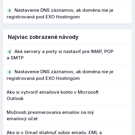
Čo to prináša?
Nastavenie DNS záznamov, ak doména nie je
registrovaná pod EXO Hostingom
jednoduchší prechod z Outlooku alebo iných klientov
menej stratených údajov pri importe
lepšie zachovanie telefónov, poznámok a ďalších polí
Najviac zobrazené návody
Aké servery a porty si nastaviť pre IMAP, POP
Rozšírené vyhľadávanie kontaktov
a SMTP
Pribudol nový parameter "scope" pre vyhľadávanie
Nastavenie DNS záznamov, ak doména nie je
kontaktov, ktorý rozširuje možnosti filtrovania a
registrovaná pod EXO Hostingom
vyhľadávania v adresári.
Čo to prináša?
Ako si vytvoriť emailové konto v Microsoft
Outlook
presnejšie vyhľadávanie vo väčších adresároch
rýchlejšie nájdenie konkrétneho kontaktu
Možnosti presmerovania emailov na iný
emailový účet
Bezpečnejšie upozornenia na podozrivé
Ako si v Gmail stiahnuť súbor emailu .EML a