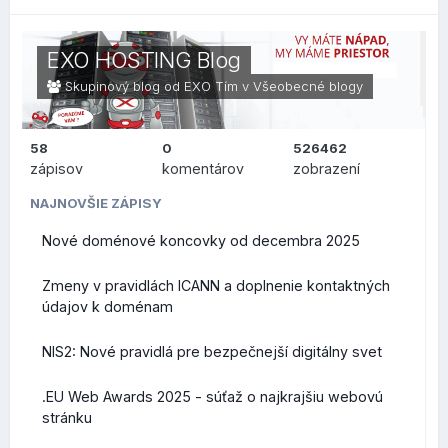
EXO HOSTING Blog
Skupinový blog od EXO Tím v
Všeobecné blogy
58
0
526462
zápisov
komentárov
zobrazení
NAJNOVŠIE ZÁPISY
Nové doménové koncovky od decembra 2025
Zmeny v pravidlách ICANN a doplnenie kontaktných
údajov k doménam
NIS2: Nové pravidlá pre bezpečnejší digitálny svet
.EU Web Awards 2025 - súťaž o najkrajšiu webovú
stránku