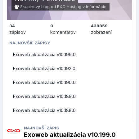
Skupinový blog od EXO Hosting v
Informácie
34
0
438859
ZMENY PRE
zápisov
komentárov
zobrazení
POUŽÍVATEĽOV (FRONT-
NAJNOVŠIE ZÁPISY
Exoweb aktualizácia v10.199.0
END)
Exoweb aktualizácia v10.192.0
Exoweb aktualizácia v10.190.0
Prehľad zmien a vylepšení z pohľadu bežných užívateľov
Exoweb aktualizácia v10.189.0
Roundcube Webmail
Exoweb aktualizácia v10.188.0
Rýchle akcie priamo v zozname správ
NAJNOVŠÍ ZÁPIS
Exoweb aktualizácia v10.199.0
V zozname správ pribudlo nové
Quick Actions menu
,