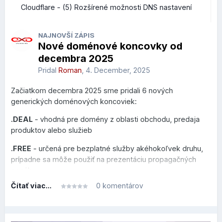
Cloudflare - (5) Rozšírené možnosti DNS nastavení
NAJNOVŠÍ ZÁPIS
Nové doménové koncovky od
decembra 2025
Pridal
Roman
,
4. December, 2025
Začiatkom decembra 2025 sme pridali 6 nových
generických doménových koncoviek:
.DEAL
- vhodná pre domény z oblasti obchodu, predaja
produktov alebo služieb
.FREE
- určená pre bezplatné služby akéhokoľvek druhu,
prípadne sa môže použiť na prezentáciu propagačných
ponúk
Čítať viac...
0 komentárov
.HOT
- venovaná novým trendom, hudbe, cestovaniu či
akejkoľvek inej aktivite, ktorú chcete prezentovať
.MOI
- zameraná na frankofónny svet, vhodná pre osobné