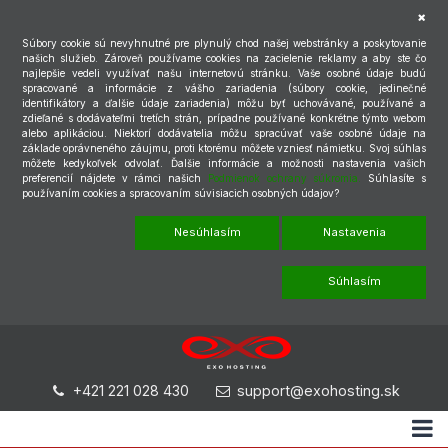
Súbory cookie sú nevyhnutné pre plynulý chod našej webstránky a poskytovanie
našich služieb. Zároveň používame cookies na zacielenie reklamy a aby ste čo
najlepšie vedeli využívať našu internetovú stránku. Vaše osobné údaje budú
spracované a informácie z vášho zariadenia (súbory cookie, jedinečné
identifikátory a ďalšie údaje zariadenia) môžu byť uchovávané, používané a
zdieľané s dodávateľmi tretích strán, prípadne používané konkrétne týmto webom
alebo aplikáciou. Niektorí dodávatelia môžu spracúvať vaše osobné údaje na
základe oprávneného záujmu, proti ktorému môžete vzniesť námietku. Svoj súhlas
môžete kedykoľvek odvolať. Ďalšie informácie a možnosti nastavenia vašich
preferencií nájdete v rámci našich
Podmienok ochrany súkromia.
Súhlasíte s
používaním cookies a spracovaním súvisiacich osobných údajov?
Nesúhlasím
Nastavenia
Súhlasím
+421 221 028 430
support@exohosting.sk