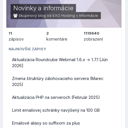
blogy alebo prezentácie vo francúzskom jazyku
Novinky a informácie
.NOW
- sila prítomnému okamihu na povzbudenie k
Skupinový blog od EXO Hosting v
Informácie
okamžitej akcii
.SPOT
- určená pre akékoľvek miesta, komunity alebo
11
2
1119640
platformy špecializované na turistické miesta alebo
zápisov
komentáre
zobrazení
podujatia
NAJNOVŠIE ZÁPISY
Všetky nové koncovky teraz ponúkame v akciových
Aktualizácia Roundcube Webmail 1.6.x -> 1.7.1 [Jún
cenách, ich prehľad nájdete na
tejto stránke
. Akciové ceny
2026]
platia na 1 rok registrácie domény, akcia trvá do 31. januára
2026, vrátane.
Zmena štruktúry zálohovacieho servera (Marec
2025)
Aktualizácia PHP na serveroch (Február 2025)
Limit emailovej schránky navýšený na 100 GB
Emailové aliasy so suffixom za plus