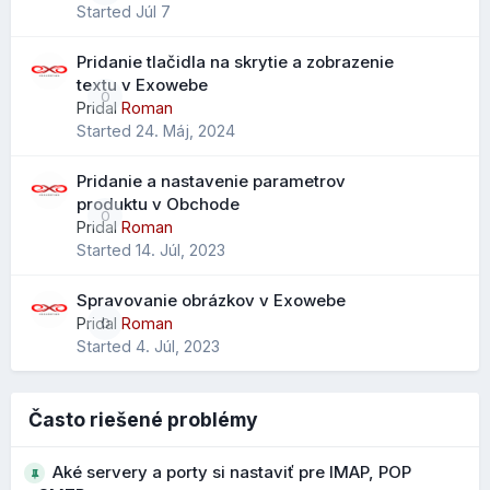
Started
Júl 7
Pri importe .CSV súborov je možné mapovať údaje na
všetky dostupné polia kontaktov, nielen na obmedzený
Pridanie tlačidla na skrytie a zobrazenie
výber ako v starších verziách.
textu v Exowebe
0
Čo to prináša?
Pridal
Roman
Started
24. Máj, 2024
jednoduchší prechod z Outlooku alebo iných klientov
menej stratených údajov pri importe
Pridanie a nastavenie parametrov
lepšie zachovanie telefónov, poznámok a ďalších polí
produktu v Obchode
0
Pridal
Roman
Started
14. Júl, 2023
Rozšírené vyhľadávanie kontaktov
Spravovanie obrázkov v Exowebe
Pribudol nový parameter "scope" pre vyhľadávanie
Pridal
Roman
0
Zobrazenie stránky na mobile:
kontaktov, ktorý rozširuje možnosti filtrovania a
Started
4. Júl, 2023
vyhľadávania v adresári.
Čo to prináša?
Často riešené problémy
presnejšie vyhľadávanie vo väčších adresároch
Aké servery a porty si nastaviť pre IMAP, POP
rýchlejšie nájdenie konkrétneho kontaktu