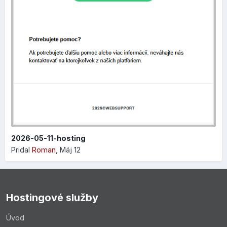
Nový dizajn nastavení stránky
V rovnakej verzii
10.198.0
bol taktiež zmenený dizajn
nastavení samotného editora, ktorý je teraz lepšie
usporiadaný a pôsobí modernejším dojmom.
Niekoľko ukážok:
2026-05-11-hosting
Pridal
Roman
,
Máj 12
Hostingové služby
Úvod