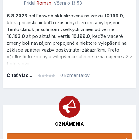
ktoré sa zobrazí po prejdení kurzorom myši nad správou.
Pridal
Roman
,
Včera o 13:53
Používateľ môže vykonať najčastejšie operácie bez
6.8.2026
bol Exoweb aktualizovaný na verziu
10.199.0
,
otvorenia emailu.
ktorá priniesla niekoľko zásadných zmien a vylepšení.
Čo to prináša?
Tento článok je súhrnom všetkých zmien od verzie
10.193.0
až po aktuálnu verziu
10.199.0
, keďže viaceré
menej kliknutí,
zmeny boli navzájom prepojené a niektoré vylepšené na
rýchlejšie triedenie pošty,
základe spätnej väzby poskytnutej zákazníkmi. Preto
pohodlnejšia práca vo veľkých schránkach.
všetky tieto zmeny a vylepšenia súhrnne oznamujeme až v
tejto verzii.
Dostupné sú akcie:
presun do koša (vymažete zbytočný email bez toho,
Čítať viac...
0 komentárov
aby ste naň klikli)
označenie vlajkou (zvýrazníte si správu, ak
WEBSTRÁNKA
potrebujete s ňou neskôr pracovať)
Pokročilé vyhľadávanie správ
OZNÁMENIA
Vytvorenie novej stránky
Roundcube 1.7 prináša rozšírenú syntax vyhľadávania