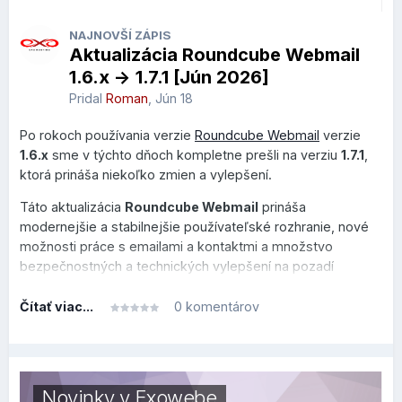
NAJNOVŠÍ ZÁPIS
Aktualizácia Roundcube Webmail
1.6.x -> 1.7.1 [Jún 2026]
Pridal
Roman
,
Jún 18
Po rokoch používania verzie
Roundcube Webmail
verzie
1.6.x
sme v týchto dňoch kompletne prešli na verziu
1.7.1
,
ktorá prináša niekoľko zmien a vylepšení.
Táto aktualizácia
Roundcube Webmail
prináša
modernejšie a stabilnejšie používateľské rozhranie, nové
možnosti práce s emailami a kontaktmi a množstvo
bezpečnostných a technických vylepšení na pozadí
systému.
Čítať viac...
0 komentárov
Tento prehľad je rozdelený do dvoch sekcií, v prvej je
prehľad, čo sa zmenilo alebo vylepšilo po technickej
stránke na pozadí (zaujímavejšie skôr pre užívateľov v
oblasti IT), v druhej sekcii je prehľad, čo sa zmenilo na
Novinky v Exowebe
bežnej používateľskej úrovni.