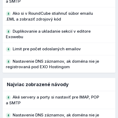
a SMTP
Ako si v RoundCube stiahnuť súbor emailu
Bezpečnejšie upozornenia na podozrivé
.EML a zobraziť zdrojový kód
adresy
Duplikovanie a ukladanie sekcií v editore
Počas vývoja 1.7 boli vylepšené upozornenia na
Exowebu
potenciálne phishingové emaily a podozrivé adresy
odosielateľov. Pri podozrivých doménach alebo
Limit pre počet odoslaných emailov
podobných názvoch sa zobrazujú výraznejšie varovania.
Nastavenie DNS záznamov, ak doména nie je
Čo to prináša?
registrovaná pod EXO Hostingom
lepšie rozpoznanie phishingových správ
vyššia ochrana používateľa pred podvodnými e-
mailmi
Najviac zobrazené návody
Vylepšený editor štýlov a farieb
Aké servery a porty si nastaviť pre IMAP, POP
a SMTP
V nasledujúcej verzii
10.198.0
bol dokončený lepší vizuál
samotného editora štýlov a farieb. Režim návrhu v editore
Nastavenie DNS záznamov, ak doména nie je
webových stránok vám teraz poskytuje jasnejší a