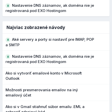
Čo to prináša?
Nastavenie DNS záznamov, ak doména nie je
registrovaná pod EXO Hostingom
lepšie rozpoznanie phishingových správ
vyššia ochrana používateľa pred podvodnými e-
mailmi
Najviac zobrazené návody
Vylepšený editor štýlov a farieb
Aké servery a porty si nastaviť pre IMAP, POP
V nasledujúcej verzii
10.198.0
bol dokončený lepší vizuál
a SMTP
samotného editora štýlov a farieb. Režim návrhu v editore
webových stránok vám teraz poskytuje jasnejší a
Nastavenie DNS záznamov, ak doména nie je
intuitívnejší spôsob ovládania vzhľadu a stránky.
registrovaná pod EXO Hostingom
Vďaka aktualizovanému rozhraniu a rýchlejšiemu prístupu k
Ako si vytvoriť emailové konto v Microsoft
ovládacím prvkom návrhu teraz môžete robiť rozhodnutia o
Outlook
štýle s väčšou istotou a s menšou námahou.
Kľúčové výhody nového dizajnu:
Možnosti presmerovania emailov na iný
emailový účet
moderné a ľahko ovládateľné rozhranie režimu
návrhu
Ako si v Gmail stiahnuť súbor emailu .EML a
náhľady párovania písiem pre rýchlejšie porovnanie a
zobraziť zdrojový kód