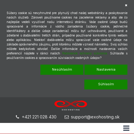
Súbory cookie sú nevyhnutné pre plynulý chod našej webstránky a poskytovanie
našich služieb. Zároveň používame cookies na zacielenie reklamy a aby ste čo
najlepšie vedeli využívať našu internetovú stránku. Vaše osobné údaje budú
spracované a informácie z vášho zariadenia (súbory cookie, jedinečné
identifikátory a ďalšie údaje zariadenia) môžu byť uchovávané, používané a
zdieľané s dodávateľmi tretích strán, prípadne používané konkrétne týmto webom
alebo aplikáciou. Niektorí dodávatelia môžu spracúvať vaše osobné údaje na
základe oprávneného záujmu, proti ktorému môžete vzniesť námietku. Svoj súhlas
môžete kedykoľvek odvolať. Ďalšie informácie a možnosti nastavenia vašich
preferencií nájdete v rámci našich
Podmienok ochrany súkromia.
Súhlasíte s
používaním cookies a spracovaním súvisiacich osobných údajov?
Nesúhlasím
Nastavenia
Súhlasím
+421 221 028 430
support@exohosting.sk