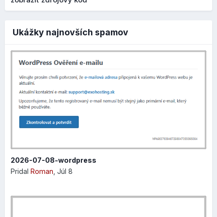
výber kombinácií typografie
prepínanie medzi zobrazením na mobilnom zariadení
a počítači jedným kliknutím pre
Ukážky najnovších spamov
okamžité skontrolovanie rozloženia prvkov na
stránke
rýchlejší prístup k vlastným farbám, takže teraz si
môžete farby vybrať a použiť hneď bez toho, aby st
museli prechádzať celou paletou
2026-07-08-wordpress
Pridal
Roman
,
Júl 8