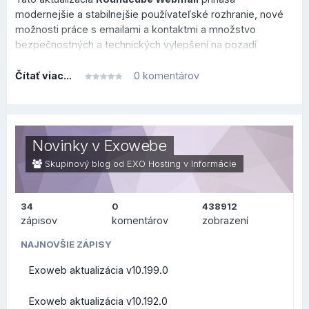
modernejšie a stabilnejšie používateľské rozhranie, nové
možnosti práce s emailami a kontaktmi a množstvo
bezpečnostných a technických vylepšení na pozadí
systému.
Čítať viac...
0 komentárov
Tento prehľad je rozdelený do dvoch sekcií, v prvej je
prehľad, čo sa zmenilo alebo vylepšilo po technickej
stránke na pozadí (zaujímavejšie skôr pre užívateľov v
oblasti IT), v druhej sekcii je prehľad, čo sa zmenilo na
Novinky v Exowebe
bežnej používateľskej úrovni.
Skupinový blog od EXO Hosting v
Informácie
34
0
438912
ZMENY PRE
zápisov
komentárov
zobrazení
POUŽÍVATEĽOV (FRONT-
NAJNOVŠIE ZÁPISY
Exoweb aktualizácia v10.199.0
END)
Exoweb aktualizácia v10.192.0