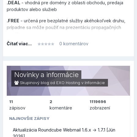
.DEAL
- vhodná pre domény z oblasti obchodu, predaja
produktov alebo služieb
.FREE
- určená pre bezplatné služby akéhokoľvek druhu,
prípadne sa môže použiť na prezentáciu propagačných
ponúk
Čítať viac...
0 komentárov
.HOT
- venovaná novým trendom, hudbe, cestovaniu či
akejkoľvek inej aktivite, ktorú chcete prezentovať
.MOI
- zameraná na frankofónny svet, vhodná pre osobné
blogy alebo prezentácie vo francúzskom jazyku
Novinky a informácie
.NOW
- sila prítomnému okamihu na povzbudenie k
Skupinový blog od EXO Hosting v
Informácie
okamžitej akcii
.SPOT
- určená pre akékoľvek miesta, komunity alebo
11
2
1119696
platformy špecializované na turistické miesta alebo
zápisov
komentáre
zobrazení
podujatia
NAJNOVŠIE ZÁPISY
Všetky nové koncovky teraz ponúkame v akciových
Aktualizácia Roundcube Webmail 1.6.x -> 1.7.1 [Jún
cenách, ich prehľad nájdete na
tejto stránke
. Akciové ceny
2026]
platia na 1 rok registrácie domény, akcia trvá do 31. januára