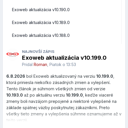
Exoweb aktualizácia v10.190.0
Prehľad zmien a vylepšení z pohľadu bežných užívateľov
Exoweb aktualizácia v10.189.0
Roundcube Webmail
Exoweb aktualizácia v10.188.0
Rýchle akcie priamo v zozname správ
NAJNOVŠÍ ZÁPIS
Exoweb aktualizácia v10.199.0
V zozname správ pribudlo nové
Quick Actions menu
,
ktoré sa zobrazí po prejdení kurzorom myši nad správou.
Pridal
Roman
,
Piatok o 13:53
Používateľ môže vykonať najčastejšie operácie bez
6.8.2026
bol Exoweb aktualizovaný na verziu
10.199.0
,
otvorenia emailu.
ktorá priniesla niekoľko zásadných zmien a vylepšení.
Čo to prináša?
Tento článok je súhrnom všetkých zmien od verzie
10.193.0
až po aktuálnu verziu
10.199.0
, keďže viaceré
menej kliknutí,
zmeny boli navzájom prepojené a niektoré vylepšené na
rýchlejšie triedenie pošty,
základe spätnej väzby poskytnutej zákazníkmi. Preto
pohodlnejšia práca vo veľkých schránkach.
všetky tieto zmeny a vylepšenia súhrnne oznamujeme až v
tejto verzii.
Dostupné sú akcie: