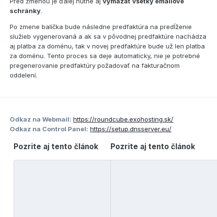
Pred zmenou je ďalej nutné aj
vymazať všetky emailové
schránky
.
Po zmene balíčka bude následne predfaktúra na predĺženie
služieb vygenerovaná a ak sa v pôvodnej predfaktúre nachádza
aj platba za doménu, tak v novej predfaktúre bude už len platba
za doménu. Tento proces sa deje automaticky, nie je potrebné
pregenerovanie predfaktúry požadovať na fakturačnom
oddelení.
Odkaz na Webmail:
https://roundcube.exohosting.sk/
Odkaz na Control Panel:
https://setup.dnsserver.eu/
Pozrite aj tento článok
Pozrite aj tento článok