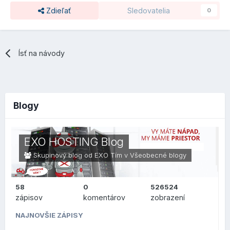
Zdieľať
Sledovatelia
0
Ísť na návody
Blogy
EXO HOSTING Blog
Skupinový blog od EXO Tím v
Všeobecné blogy
58
0
526524
zápisov
komentárov
zobrazení
NAJNOVŠIE ZÁPISY