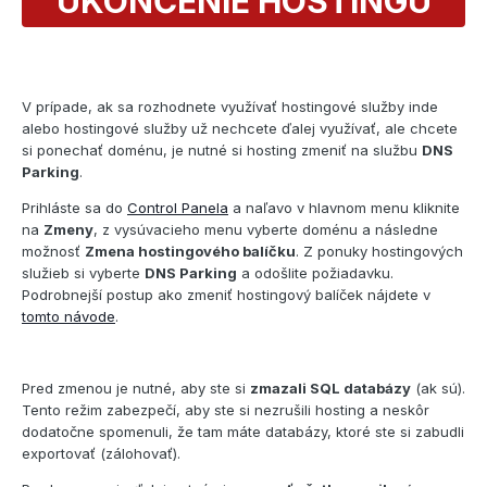
UKONČENIE HOSTINGU
V prípade, ak sa rozhodnete využívať hostingové služby inde
alebo hostingové služby už nechcete ďalej využívať, ale chcete
si ponechať doménu, je nutné si hosting zmeniť na službu
DNS
Parking
.
Prihláste sa do
Control Panela
a naľavo v hlavnom menu kliknite
na
Zmeny
, z vysúvacieho menu vyberte doménu a následne
možnosť
Zmena hostingového balíčku
. Z ponuky hostingových
služieb si vyberte
DNS Parking
a odošlite požiadavku.
Podrobnejší postup ako zmeniť hostingový balíček nájdete v
tomto návode
.
Pred zmenou je nutné, aby ste si
zmazali SQL databázy
(ak sú).
Tento režim zabezpečí, aby ste si nezrušili hosting a neskôr
dodatočne spomenuli, že tam máte databázy, ktoré ste si zabudli
exportovať (zálohovať).