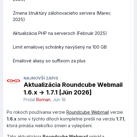
2026, vrátane.
Zmena štruktúry zálohovacieho servera (Marec
2025)
Aktualizácia PHP na serveroch (Február 2025)
Limit emailovej schránky navýšený na 100 GB
Emailové aliasy so suffixom za plus
NAJNOVŠÍ ZÁPIS
Aktualizácia Roundcube Webmail
1.6.x -> 1.7.1 [Jún 2026]
Pridal
Roman
,
Jún 18
Po rokoch používania verzie
Roundcube Webmail
verzie
1.6.x
sme v týchto dňoch kompletne prešli na verziu
1.7.1
,
ktorá prináša niekoľko zmien a vylepšení.
Táto aktualizácia
Roundcube Webmail
prináša