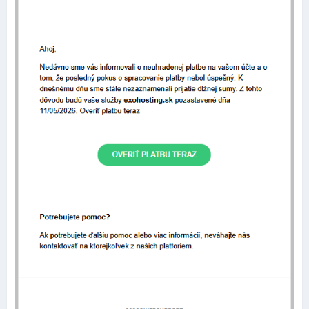
Nový dizajn nastavení stránky
V rovnakej verzii
10.198.0
bol taktiež zmenený dizajn
nastavení samotného editora, ktorý je teraz lepšie
usporiadaný a pôsobí modernejším dojmom.
Niekoľko ukážok: