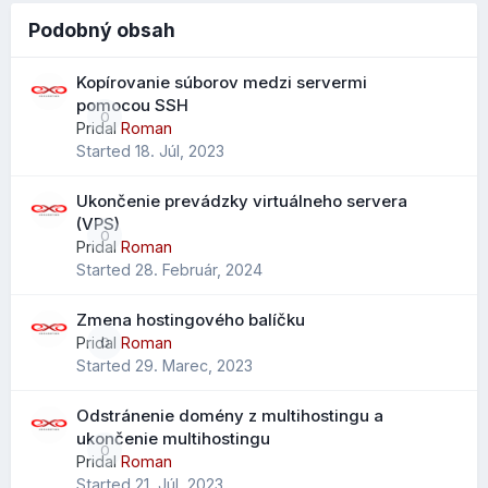
zobrazeniu pre počítače a mobilné zariadenia.
Vo väčších schránkach je tak možné nájsť konkrétne
Podobný obsah
Zobrazenie stránky na počítači:
emaily podstatne rýchlejšie. Celý zoznam syntaxí aj s
postupom ako ich používať, nájdete v našom novom
Kopírovanie súborov medzi servermi
návode
Vyhľadávanie emailových správ v Roundcube
pomocou SSH
0
pomocou syntaxe
.
Pridal
Roman
Started
18. Júl, 2023
Ukončenie prevádzky virtuálneho servera
Vylepšený import kontaktov
(VPS)
0
Pridal
Roman
Pri importe .CSV súborov je možné mapovať údaje na
Started
28. Február, 2024
všetky dostupné polia kontaktov, nielen na obmedzený
výber ako v starších verziách.
Zmena hostingového balíčku
Čo to prináša?
Pridal
Roman
0
Started
29. Marec, 2023
jednoduchší prechod z Outlooku alebo iných klientov
menej stratených údajov pri importe
Odstránenie domény z multihostingu a
lepšie zachovanie telefónov, poznámok a ďalších polí
ukončenie multihostingu
0
Pridal
Roman
Started
21. Júl, 2023