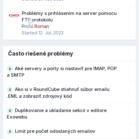
Rozšírené vyhľadávanie kontaktov
Problémy s prihlásením na server pomocu
Pribudol nový parameter "scope" pre vyhľadávanie
FTP protokolu
0
Zobrazenie stránky na mobile:
kontaktov, ktorý rozširuje možnosti filtrovania a
Pridal
Roman
Started
12. Júl, 2023
vyhľadávania v adresári.
Čo to prináša?
Často riešené problémy
presnejšie vyhľadávanie vo väčších adresároch
rýchlejšie nájdenie konkrétneho kontaktu
Aké servery a porty si nastaviť pre IMAP, POP
a SMTP
Bezpečnejšie upozornenia na podozrivé
Ako si v RoundCube stiahnuť súbor emailu
adresy
.EML a zobraziť zdrojový kód
Počas vývoja 1.7 boli vylepšené upozornenia na
Duplikovanie a ukladanie sekcií v editore
potenciálne phishingové emaily a podozrivé adresy
Exowebu
odosielateľov. Pri podozrivých doménach alebo
podobných názvoch sa zobrazujú výraznejšie varovania.
Limit pre počet odoslaných emailov