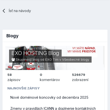
Ísť na návody
Blogy
EXO HOSTING Blog
Skupinový blog od EXO Tím v
Všeobecné blogy
58
0
526679
zápisov
komentárov
zobrazení
NAJNOVŠIE ZÁPISY
Nové doménové koncovky od decembra 2025
Zmeny v pravidlách ICANN a doplnenie kontaktných