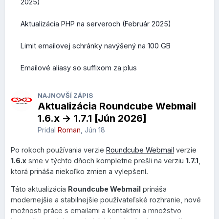
2025)
Aktualizácia PHP na serveroch (Február 2025)
Limit emailovej schránky navýšený na 100 GB
Emailové aliasy so suffixom za plus
NAJNOVŠÍ ZÁPIS
Aktualizácia Roundcube Webmail
1.6.x -> 1.7.1 [Jún 2026]
Pridal
Roman
,
Jún 18
Po rokoch používania verzie
Roundcube Webmail
verzie
1.6.x
sme v týchto dňoch kompletne prešli na verziu
1.7.1
,
ktorá prináša niekoľko zmien a vylepšení.
Táto aktualizácia
Roundcube Webmail
prináša
modernejšie a stabilnejšie používateľské rozhranie, nové
možnosti práce s emailami a kontaktmi a množstvo