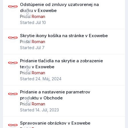
postupom ako ich používať, nájdete v našom novom
Odstúpenie od zmluvy uzatvorenej na
návode
Vyhľadávanie emailových správ v Roundcube
diaľku v Exowebe
0
pomocou syntaxe
.
Pridal
Roman
Started
Júl 10
Skrytie ikony košíka na stránke v Exowebe
Vylepšený import kontaktov
Pridal
Roman
0
Started
Júl 7
Pri importe .CSV súborov je možné mapovať údaje na
všetky dostupné polia kontaktov, nielen na obmedzený
Pridanie tlačidla na skrytie a zobrazenie
výber ako v starších verziách.
textu v Exowebe
0
Čo to prináša?
Pridal
Roman
Started
24. Máj, 2024
jednoduchší prechod z Outlooku alebo iných klientov
menej stratených údajov pri importe
Pridanie a nastavenie parametrov
lepšie zachovanie telefónov, poznámok a ďalších polí
produktu v Obchode
0
Pridal
Roman
Started
14. Júl, 2023
Rozšírené vyhľadávanie kontaktov
Spravovanie obrázkov v Exowebe