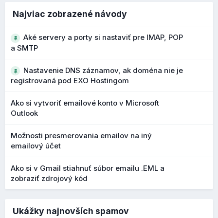
vyššia ochrana používateľa pred podvodnými e-
mailmi
Najviac zobrazené návody
Vylepšený editor štýlov a farieb
Aké servery a porty si nastaviť pre IMAP, POP
a SMTP
V nasledujúcej verzii
10.198.0
bol dokončený lepší vizuál
samotného editora štýlov a farieb. Režim návrhu v editore
Nastavenie DNS záznamov, ak doména nie je
webových stránok vám teraz poskytuje jasnejší a
registrovaná pod EXO Hostingom
intuitívnejší spôsob ovládania vzhľadu a stránky.
Ako si vytvoriť emailové konto v Microsoft
Vďaka aktualizovanému rozhraniu a rýchlejšiemu prístupu k
Outlook
ovládacím prvkom návrhu teraz môžete robiť rozhodnutia o
štýle s väčšou istotou a s menšou námahou.
Možnosti presmerovania emailov na iný
Kľúčové výhody nového dizajnu:
emailový účet
moderné a ľahko ovládateľné rozhranie režimu
Ako si v Gmail stiahnuť súbor emailu .EML a
návrhu
zobraziť zdrojový kód
náhľady párovania písiem pre rýchlejšie porovnanie a
výber kombinácií typografie
prepínanie medzi zobrazením na mobilnom zariadení
Ukážky najnovších spamov
a počítači jedným kliknutím pre