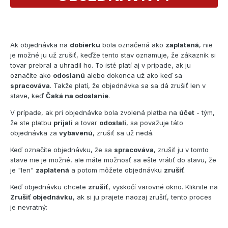
Ak objednávka na
dobierku
bola označená ako
zaplatená
, nie
je možné ju už zrušiť, keďže tento stav oznamuje, že zákazník si
tovar prebral a uhradil ho. To isté platí aj v prípade, ak ju
označíte ako
odoslanú
alebo dokonca už ako keď sa
spracováva
. Takže platí, že objednávka sa sa dá zrušiť len v
stave, keď
Čaká na odoslanie
.
V prípade, ak pri objednávke bola zvolená platba na
účet
- tým,
že ste platbu
prijali
a tovar
odoslali
, sa považuje táto
objednávka za
vybavenú
, zrušiť sa už nedá.
Keď označíte objednávku, že sa
spracováva
, zrušiť ju v tomto
stave nie je možné, ale máte možnosť sa ešte vrátiť do stavu, že
je "len"
zaplatená
a potom môžete objednávku
zrušiť
.
Keď objednávku chcete
zrušiť
, vyskočí varovné okno. Kliknite na
Zrušiť objednávku
, ak si ju prajete naozaj zrušiť, tento proces
je nevratný: