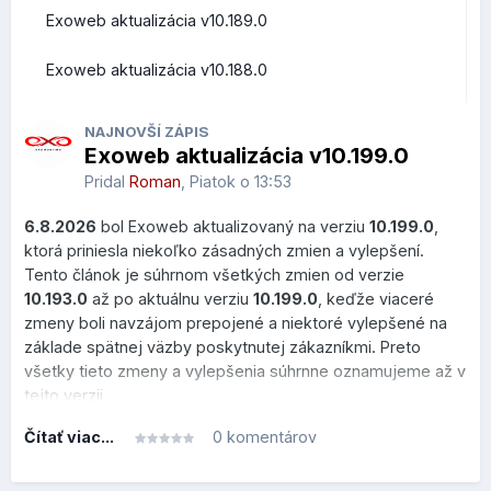
Prehľad zmien a vylepšení z pohľadu bežných užívateľov
Exoweb aktualizácia v10.189.0
Roundcube Webmail
Exoweb aktualizácia v10.188.0
Rýchle akcie priamo v zozname správ
NAJNOVŠÍ ZÁPIS
Exoweb aktualizácia v10.199.0
V zozname správ pribudlo nové
Quick Actions menu
,
ktoré sa zobrazí po prejdení kurzorom myši nad správou.
Pridal
Roman
,
Piatok o 13:53
Používateľ môže vykonať najčastejšie operácie bez
6.8.2026
bol Exoweb aktualizovaný na verziu
10.199.0
,
otvorenia emailu.
ktorá priniesla niekoľko zásadných zmien a vylepšení.
Čo to prináša?
Tento článok je súhrnom všetkých zmien od verzie
10.193.0
až po aktuálnu verziu
10.199.0
, keďže viaceré
menej kliknutí,
zmeny boli navzájom prepojené a niektoré vylepšené na
rýchlejšie triedenie pošty,
základe spätnej väzby poskytnutej zákazníkmi. Preto
pohodlnejšia práca vo veľkých schránkach.
všetky tieto zmeny a vylepšenia súhrnne oznamujeme až v
tejto verzii.
Dostupné sú akcie:
presun do koša (vymažete zbytočný email bez toho,
Čítať viac...
0 komentárov
aby ste naň klikli)
označenie vlajkou (zvýrazníte si správu, ak