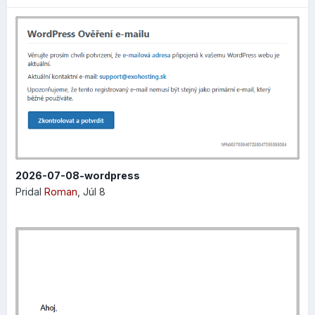
okamžité skontrolovanie rozloženia prvkov na
stránke
rýchlejší prístup k vlastným farbám, takže teraz si
môžete farby vybrať a použiť hneď bez toho, aby st
museli prechádzať celou paletou
2026-07-08-wordpress
Pridal
Roman
,
Júl 8