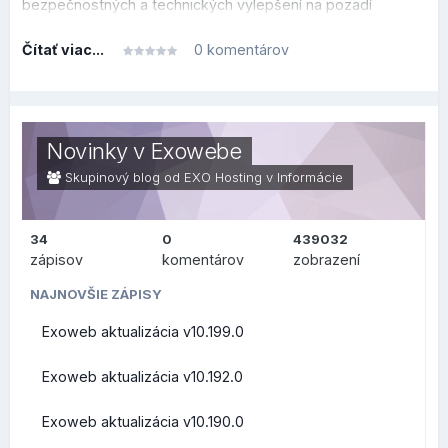
bezpečnostných a technických vylepšení na pozadí
systému.
Čítať viac...
0 komentárov
Tento prehľad je rozdelený do dvoch sekcií, v prvej je
prehľad, čo sa zmenilo alebo vylepšilo po technickej
stránke na pozadí (zaujímavejšie skôr pre užívateľov v
oblasti IT), v druhej sekcii je prehľad, čo sa zmenilo na
Novinky v Exowebe
bežnej používateľskej úrovni.
Skupinový blog od EXO Hosting v
Informácie
34
0
439032
ZMENY PRE
zápisov
komentárov
zobrazení
POUŽÍVATEĽOV (FRONT-
NAJNOVŠIE ZÁPISY
Exoweb aktualizácia v10.199.0
END)
Exoweb aktualizácia v10.192.0
Exoweb aktualizácia v10.190.0