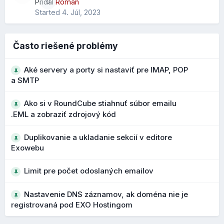
Pribudol nový parameter "scope" pre vyhľadávanie
Pridal
Roman
0
Zobrazenie stránky na mobile:
kontaktov, ktorý rozširuje možnosti filtrovania a
Started
4. Júl, 2023
vyhľadávania v adresári.
Čo to prináša?
Často riešené problémy
presnejšie vyhľadávanie vo väčších adresároch
Aké servery a porty si nastaviť pre IMAP, POP
rýchlejšie nájdenie konkrétneho kontaktu
a SMTP
Ako si v RoundCube stiahnuť súbor emailu
Bezpečnejšie upozornenia na podozrivé
.EML a zobraziť zdrojový kód
adresy
Duplikovanie a ukladanie sekcií v editore
Počas vývoja 1.7 boli vylepšené upozornenia na
Exowebu
potenciálne phishingové emaily a podozrivé adresy
odosielateľov. Pri podozrivých doménach alebo
Limit pre počet odoslaných emailov
podobných názvoch sa zobrazujú výraznejšie varovania.
Nastavenie DNS záznamov, ak doména nie je
Čo to prináša?
registrovaná pod EXO Hostingom
lepšie rozpoznanie phishingových správ