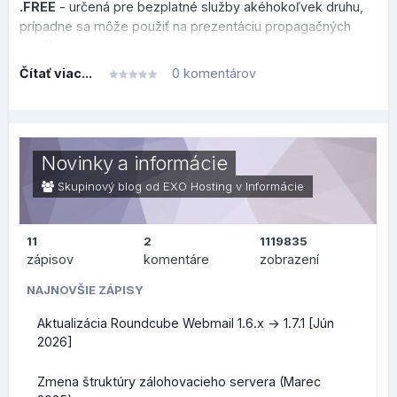
.FREE
- určená pre bezplatné služby akéhokoľvek druhu,
prípadne sa môže použiť na prezentáciu propagačných
ponúk
Čítať viac...
0 komentárov
.HOT
- venovaná novým trendom, hudbe, cestovaniu či
akejkoľvek inej aktivite, ktorú chcete prezentovať
.MOI
- zameraná na frankofónny svet, vhodná pre osobné
blogy alebo prezentácie vo francúzskom jazyku
Novinky a informácie
.NOW
- sila prítomnému okamihu na povzbudenie k
Skupinový blog od EXO Hosting v
Informácie
okamžitej akcii
.SPOT
- určená pre akékoľvek miesta, komunity alebo
11
2
1119835
platformy špecializované na turistické miesta alebo
zápisov
komentáre
zobrazení
podujatia
NAJNOVŠIE ZÁPISY
Všetky nové koncovky teraz ponúkame v akciových
Aktualizácia Roundcube Webmail 1.6.x -> 1.7.1 [Jún
cenách, ich prehľad nájdete na
tejto stránke
. Akciové ceny
2026]
platia na 1 rok registrácie domény, akcia trvá do 31. januára
2026, vrátane.
Zmena štruktúry zálohovacieho servera (Marec