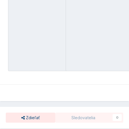
Zdieľať
Sledovatelia
0