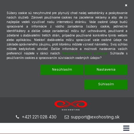
Súbory cookie sú nevyhnutné pre plynulý chod našej webstránky a poskytovanie
našich služieb. Zároveň používame cookies na zacielenie reklamy a aby ste čo
najlepšie vedeli využívať našu internetovú stránku. Vaše osobné údaje budú
spracované a informácie z vášho zariadenia (súbory cookie, jedinečné
identifikátory a ďalšie údaje zariadenia) môžu byť uchovávané, používané a
zdieľané s dodávateľmi tretích strán, prípadne používané konkrétne týmto webom
alebo aplikáciou. Niektorí dodávatelia môžu spracúvať vaše osobné údaje na
základe oprávneného záujmu, proti ktorému môžete vzniesť námietku. Svoj súhlas
môžete kedykoľvek odvolať. Ďalšie informácie a možnosti nastavenia vašich
preferencií nájdete v rámci našich
Podmienok ochrany súkromia.
Súhlasíte s
používaním cookies a spracovaním súvisiacich osobných údajov?
Nesúhlasím
Nastavenia
Súhlasím
+421 221 028 430
support@exohosting.sk