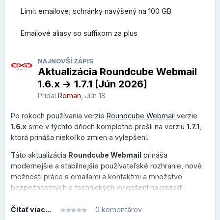
Limit emailovej schránky navýšený na 100 GB
Emailové aliasy so suffixom za plus
NAJNOVŠÍ ZÁPIS
Aktualizácia Roundcube Webmail
1.6.x -> 1.7.1 [Jún 2026]
Pridal
Roman
,
Jún 18
Po rokoch používania verzie
Roundcube Webmail
verzie
1.6.x
sme v týchto dňoch kompletne prešli na verziu
1.7.1
,
ktorá prináša niekoľko zmien a vylepšení.
Táto aktualizácia
Roundcube Webmail
prináša
modernejšie a stabilnejšie používateľské rozhranie, nové
možnosti práce s emailami a kontaktmi a množstvo
bezpečnostných a technických vylepšení na pozadí
systému.
Čítať viac...
0 komentárov
Tento prehľad je rozdelený do dvoch sekcií, v prvej je