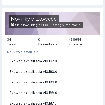
prehľad, čo sa zmenilo alebo vylepšilo po technickej
stránke na pozadí (zaujímavejšie skôr pre užívateľov v
oblasti IT), v druhej sekcii je prehľad, čo sa zmenilo na
Novinky v Exowebe
bežnej používateľskej úrovni.
Skupinový blog od EXO Hosting v
Informácie
34
0
438654
ZMENY PRE
zápisov
komentárov
zobrazení
POUŽÍVATEĽOV (FRONT-
NAJNOVŠIE ZÁPISY
Exoweb aktualizácia v10.192.0
END)
Exoweb aktualizácia v10.190.0
Exoweb aktualizácia v10.189.0
Prehľad zmien a vylepšení z pohľadu bežných užívateľov
Exoweb aktualizácia v10.188.0
Roundcube Webmail
Exoweb aktualizácia v10.187.0