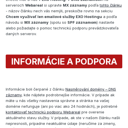
serveroch
Webareal
si upravte
MX záznamy
podľa
tohto článku
- názov článku nech vás nemýli, preskočte rovno na sekciu
Chcem využívať len emailové služby EXO Hostingu
a podľa
návodu si
MX záznamy
(spolu so
SPF záznamom
) nastavte
alebo požiadajte o pomoc technickú podporu prevádzkovateľa
daných serverov.
INFORMÁCIE A PODPORA
Informácie boli čerpané z článku
Nasměrování domény – DNS
záznamy
, kde nájdete podrobnejšie informácie. V prípade ak
máte u nás všetky nastavenia správne a stránka na vašej
doméne nefunguje (ani po viac ako 24 hodinách), je potrebné
kontaktovať technickú podporu Webareal
pre overenie
aktuálneho stavu služby. V prípade, ak ste v našom článku našli
nepresnosti, prípadne neaktuálne údaje (neručíme za zmeny,