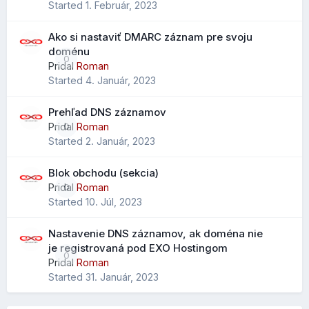
Started
1. Február, 2023
Ako si nastaviť DMARC záznam pre svoju
Vylepšený import kontaktov
doménu
0
Pridal
Roman
Pri importe .CSV súborov je možné mapovať údaje na
Ešte nižšie môžete nastaviť, čo sa má spraviť, ak na
Started
4. Január, 2023
všetky dostupné polia kontaktov, nielen na obmedzený
obrázok kliknete a môžete si vypísať aj
SEO
značky:
výber ako v starších verziách.
Prehľad DNS záznamov
Čo to prináša?
Pridal
Roman
0
Started
2. Január, 2023
jednoduchší prechod z Outlooku alebo iných klientov
menej stratených údajov pri importe
Blok obchodu (sekcia)
lepšie zachovanie telefónov, poznámok a ďalších polí
Pridal
Roman
0
Started
10. Júl, 2023
Rozšírené vyhľadávanie kontaktov
Nastavenie DNS záznamov, ak doména nie
je registrovaná pod EXO Hostingom
0
Pribudol nový parameter "scope" pre vyhľadávanie
Pridal
Roman
kontaktov, ktorý rozširuje možnosti filtrovania a
Started
31. Január, 2023
vyhľadávania v adresári.