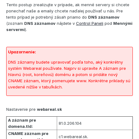
Tento postup zrealizujte v prípade, ak menné servery si chcete
ponechať naše a emaily chcete naďalej používať u nás. Pre
tento prípad je potrebný zásah priamo do
DNS záznamov
(zoznam
DNS záznamov
nájdete v
Control Paneli
pod
Mennými
servermi
).
Upozornenie:
DNS záznamy budete upravovať podľa toho, aký konkrétny
systém Webareal používate. Najprv si upravíte A záznam pre
hlavnú (root, koreňovú) doménu a potom si pridáte nový
CNAME záznam, ktorý pomenujete www. Konkrétne príklady sú
uvedené nižšie v tabuľkách.
Nastavenie pre
webareal.sk
A záznam pre
81.0.206.104
domena.tld:
CNAME záznam pre
c1.webareal.sk.