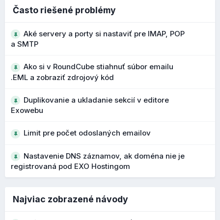
Čo to prináša?
Často riešené problémy
presnejšie vyhľadávanie vo väčších adresároch
Aké servery a porty si nastaviť pre IMAP, POP
rýchlejšie nájdenie konkrétneho kontaktu
a SMTP
Ako si v RoundCube stiahnuť súbor emailu
Bezpečnejšie upozornenia na podozrivé
.EML a zobraziť zdrojový kód
adresy
Duplikovanie a ukladanie sekcií v editore
Počas vývoja 1.7 boli vylepšené upozornenia na
Exowebu
potenciálne phishingové emaily a podozrivé adresy
odosielateľov. Pri podozrivých doménach alebo
Limit pre počet odoslaných emailov
OBCHOD
podobných názvoch sa zobrazujú výraznejšie varovania.
Nastavenie DNS záznamov, ak doména nie je
Čo to prináša?
registrovaná pod EXO Hostingom
lepšie rozpoznanie phishingových správ
vyššia ochrana používateľa pred podvodnými e-
V obchode pribudla možnosť si nastaviť
vlastné SEO
mailmi
Najviac zobrazené návody
parametre produktov
, takže ak nechcete, aby Exoweb
ich automaticky nastavoval, môžete si nastaviť vlastné