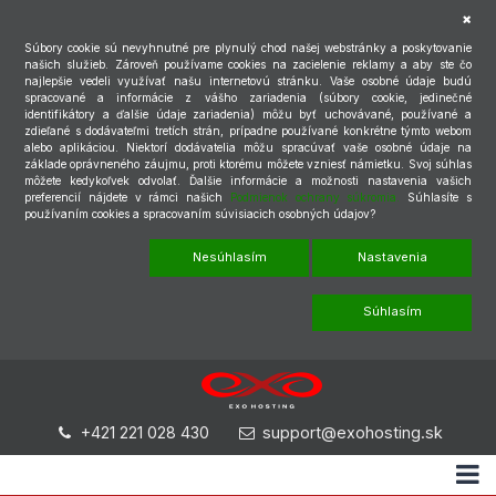
Súbory cookie sú nevyhnutné pre plynulý chod našej webstránky a poskytovanie
našich služieb. Zároveň používame cookies na zacielenie reklamy a aby ste čo
najlepšie vedeli využívať našu internetovú stránku. Vaše osobné údaje budú
spracované a informácie z vášho zariadenia (súbory cookie, jedinečné
identifikátory a ďalšie údaje zariadenia) môžu byť uchovávané, používané a
zdieľané s dodávateľmi tretích strán, prípadne používané konkrétne týmto webom
alebo aplikáciou. Niektorí dodávatelia môžu spracúvať vaše osobné údaje na
základe oprávneného záujmu, proti ktorému môžete vzniesť námietku. Svoj súhlas
môžete kedykoľvek odvolať. Ďalšie informácie a možnosti nastavenia vašich
preferencií nájdete v rámci našich
Podmienok ochrany súkromia.
Súhlasíte s
používaním cookies a spracovaním súvisiacich osobných údajov?
Nesúhlasím
Nastavenia
Súhlasím
+421 221 028 430
support@exohosting.sk