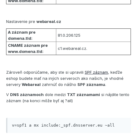
www.domena.tld:
Nastavenie pre
webareal.cz
A záznam pre
81.0.206.125
domena.tld:
CNAME záznam pre
c1.webareal.cz.
www.domena.tld:
Zároveň odporúčame, aby ste si upravili
SPF záznam
, keďže
eshop budete mať na iných serveroch ako našich, je vhodné
servery
Webareal
zahrnúť do nášho
SPF záznamu
.
V
DNS záznamoch
dole medzi
TXT záznamami
si nájdite tento
záznam (na konci môže byť aj ?all)
v=spf1 a mx include:_spf.dnsserver.eu ~all