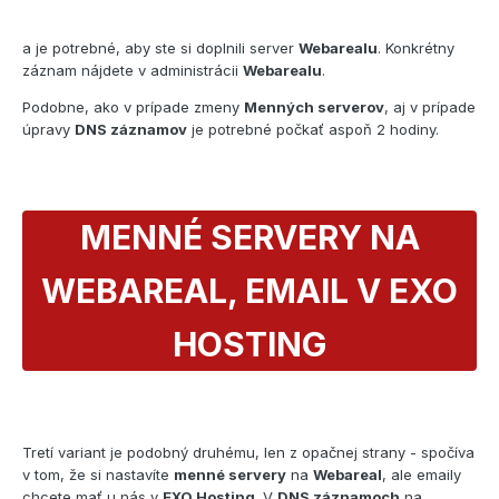
a je potrebné, aby ste si doplnili server
Webarealu
. Konkrétny
záznam nájdete v administrácii
Webarealu
.
Podobne, ako v prípade zmeny
Menných serverov
, aj v prípade
úpravy
DNS záznamov
je potrebné počkať aspoň 2 hodiny.
MENNÉ SERVERY NA
WEBAREAL
, EMAIL V EXO
HOSTING
Tretí variant je podobný druhému, len z opačnej strany - spočíva
v tom, že si nastavíte
menné servery
na
Webareal
, ale emaily
chcete mať u nás v
EXO Hosting
. V
DNS záznamoch
na