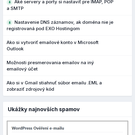
Aké servery a porty si nastaviť pre IMAP, POP
značky. Ak je táto možnosť zapnutá, použijú sa predvolené
a SMTP
nastavenia. Zároveň vidíte aktuálny náhľad, ako sa bude
produkt prezentovať vo výsledkoch vyhľadávania:
Nastavenie DNS záznamov, ak doména nie je
registrovaná pod EXO Hostingom
Ako si vytvoriť emailové konto v Microsoft
Outlook
Možnosti presmerovania emailov na iný
emailový účet
Ako si v Gmail stiahnuť súbor emailu .EML a
zobraziť zdrojový kód
Ukážky najnovších spamov
Ak nastavenia vypnete, môžete si upraviť
názov produktu
a
popis produktu
, ktorý sa bude zobrazovať vo
výsledkoch vyhľadávania (Google, Bing). Môžete upraviť aj
odkaz, ak nechcete, nechajte pole prázdne a použije sa