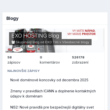
Blogy
EXO HOSTING Blog
Skupinový blog od EXO Tím v
Všeobecné blogy
58
0
526178
zápisov
komentárov
zobrazení
NAJNOVŠIE ZÁPISY
Nové doménové koncovky od decembra 2025
Zmeny v pravidlách ICANN a doplnenie kontaktných
údajov k doménam
NIS2: Nové pravidlá pre bezpečnejší digitálny svet