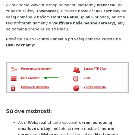
Ak si chcete vytvoriť eshop pomocou platformy
Webareal
, po
zriadení služby u
Webareal
, si musíte nastaviť
DNS záznamy
na
vašej doméne v našom
Control Paneli
(platí v prípade, ak sme
registrátorom domény a
využívate naše menné servery
), aby
sa doména prepojila so stránkou.
Prihláste sa do
Control Panela
a pri vašej doméne kliknite na
DNS záznamy
:
Sú dve možnosti:
Ak u
Webareal
chcete využívať
okrem eshopu aj
emailové služby
, môžete si rovno nastaviť
menné
servery
na
Webareal
(viď nižšie sekciu
Nastavenie