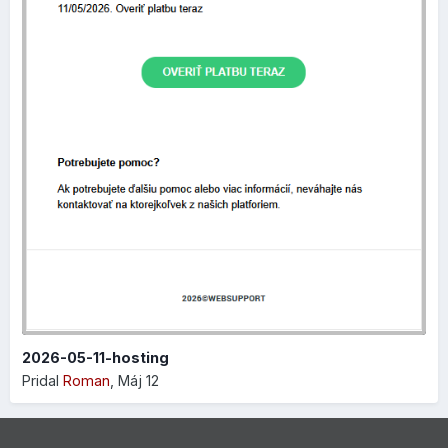
Výhodou je, že všetky zmeny, ktoré si zapisujete do
formulára sa premietajú v reálnom čase, takže hneď vidíte,
ako sa váš produkt bude prezentovať vo výsledkoch
vyhľadávania, čo vám umožní perfektne si nastaviť SEO
parametre:
2026-05-11-hosting
Pridal
Roman
,
Máj 12