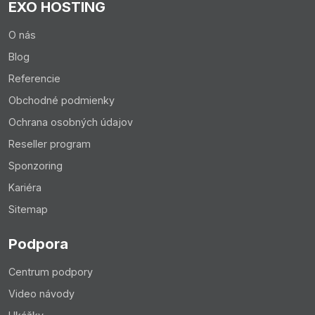
EXO HOSTING
O nás
Upozornenie:
Blog
Majte na pamäti, že tieto zmeny sa v indexe
Referencie
vyhľadávačov nezmenia v reálnom čase a zmeny sa
Obchodné podmienky
môžu prejaviť niekedy aj za 2 týždne.
Ochrana osobných údajov
Reseller program
Sponzoring
Kariéra
Sitemap
Podpora
Centrum podpory
Video návody