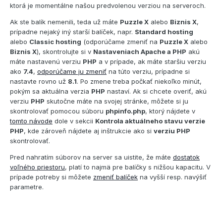
ktorá je momentálne našou predvolenou verziou na serveroch.
Ak ste balík nemenili, teda už máte
Puzzle X
alebo
Biznis X
,
prípadne nejaký iný starší balíček, napr.
Standard hosting
alebo
Classic hosting
(odporúčame zmeniť na
Puzzle X
alebo
Biznis X
), skontrolujte si v
Nastaveniach Apache a PHP
akú
máte nastavenú verziu
PHP
a v prípade, ak máte staršiu verziu
ako
7.4
,
odporúčame ju zmeniť
na túto verziu, prípadne si
nastavte rovno už
8.1
. Po zmene treba počkať niekoľko minút,
pokým sa aktuálna verzia
PHP
nastaví. Ak si chcete overiť, akú
verziu
PHP
skutočne máte na svojej stránke, môžete si ju
skontrolovať pomocou súboru
phpinfo.php
, ktorý nájdete v
tomto návode
dole v sekcii
Kontrola aktuálneho stavu verzie
PHP
, kde zároveň nájdete aj inštrukcie ako si
verziu PHP
skontrolovať.
Pred nahratím súborov na server sa uistite, že máte
dostatok
voľného priestoru
, platí to najmä pre balíčky s nižšou kapacitu. V
prípade potreby si môžete
zmeniť balíček
na vyšší resp. navýšiť
parametre.