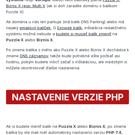
Biznis X resp. Multi X
(ak si doň zaradíte doménu s balíkom
Puzzle X).
Ak doména u nás len parkuje (má balík DNS Parking) alebo má
nejaký
emailový balíček
, či
Exoweb balík
, inštalácia redakčného
systému možná nebude a
budete si musieť balík zmeniť
na
Puzzle X
alebo
Biznis X
.
Po zmene balíka z iného ako Puzzle X alebo Biznis X dochádza k
zmene
DNS záznamov
, takže bude potrebné ešte počkať asi
hodinu, pokým budete môcť začať s inštaláciou, ale medzitým si
môžete skontrolovať ďalšie nastavenia.
NASTAVENIE VERZIE PHP
Ak si budete meniť balík na
Puzzle X
alebo
Biznis X
, po zmene
balíka by ste mali mať automaticky nastavenú verziu
PHP 7.4
,