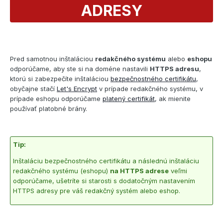
ADRESY
Pred samotnou inštaláciou
redakčného systému
alebo
eshopu
odporúčame, aby ste si na doméne nastavili
HTTPS adresu
,
ktorú si zabezpečíte inštaláciou
bezpečnostného certifikátu
,
obyčajne stačí
Let's Encrypt
v prípade redakčného systému, v
prípade eshopu odporúčame
platený certifikát
, ak mienite
používať platobné brány.
Tip:
Inštaláciu bezpečnostného certifikátu a následnú inštaláciu
redakčného systému (eshopu)
na HTTPS adrese
veľmi
odporúčame, ušetríte si starosti s dodatočným nastavením
HTTPS adresy pre váš redakčný systém alebo eshop.