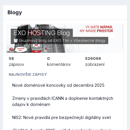
Blogy
EXO HOSTING Blog
Skupinový blog od EXO Tím v
Všeobecné blogy
58
0
526094
zápisov
komentárov
zobrazení
NAJNOVŠIE ZÁPISY
Nové doménové koncovky od decembra 2025
Zmeny v pravidlách ICANN a doplnenie kontaktných
údajov k doménam
NIS2: Nové pravidlá pre bezpečnejší digitálny svet