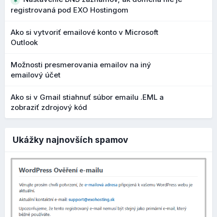
nastavenia. Zároveň vidíte aktuálny náhľad, ako sa bude
registrovaná pod EXO Hostingom
produkt prezentovať vo výsledkoch vyhľadávania:
Ako si vytvoriť emailové konto v Microsoft
Outlook
Možnosti presmerovania emailov na iný
emailový účet
Ako si v Gmail stiahnuť súbor emailu .EML a
zobraziť zdrojový kód
Ukážky najnovších spamov
Ak nastavenia vypnete, môžete si upraviť
názov produktu
a
popis produktu
, ktorý sa bude zobrazovať vo
výsledkoch vyhľadávania (Google, Bing). Môžete upraviť aj
odkaz, ak nechcete, nechajte pole prázdne a použije sa
automatický odkaz vygenerovaný Exowebom: