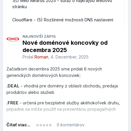
.EU Web Awards 2025 - súťaž o najkrajšiu webovú
stránku
Cloudflare - (5) Rozšírené možnosti DNS nastavení
NAJNOVŠÍ ZÁPIS
Nové doménové koncovky od
decembra 2025
Pridal
Roman
,
4. December, 2025
Začiatkom decembra 2025 sme pridali 6 nových
generických doménových koncoviek:
.DEAL
- vhodná pre domény z oblasti obchodu, predaja
produktov alebo služieb
.FREE
- určená pre bezplatné služby akéhokoľvek druhu,
prípadne sa môže použiť na prezentáciu propagačných
ponúk
Čítať viac...
0 komentárov
.HOT
- venovaná novým trendom, hudbe, cestovaniu či