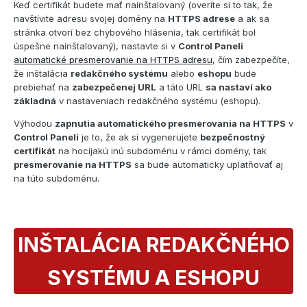
Keď certifikát budete mať nainštalovaný (overíte si to tak, že
navštívite adresu svojej domény na
HTTPS adrese
a ak sa
stránka otvorí bez chybového hlásenia, tak certifikát bol
úspešne nainštalovaný), nastavte si v
Control Paneli
automatické presmerovanie na HTTPS adresu
, čím zabezpečíte,
že inštalácia
redakčného systému
alebo
eshopu
bude
prebiehať na
zabezpečenej URL
a táto URL
sa nastaví ako
základná
v nastaveniach redakčného systému (eshopu).
Výhodou
zapnutia automatického presmerovania na HTTPS
v
Control Paneli
je to, že ak si vygenerujete
bezpečnostný
certifikát
na hocijakú inú subdoménu v rámci domény, tak
presmerovanie na HTTPS
sa bude automaticky uplatňovať aj
na túto subdoménu.
INŠTALÁCIA REDAKČNÉHO
SYSTÉMU A ESHOPU