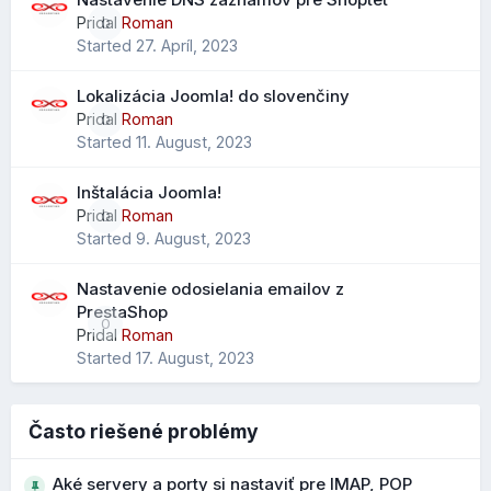
Pridal
Roman
0
Vylepšený import kontaktov
Started
27. Apríl, 2023
Pri importe .CSV súborov je možné mapovať údaje na
Ešte nižšie môžete nastaviť, čo sa má spraviť, ak na
Lokalizácia Joomla! do slovenčiny
všetky dostupné polia kontaktov, nielen na obmedzený
obrázok kliknete a môžete si vypísať aj
SEO
značky:
Pridal
Roman
0
výber ako v starších verziách.
Started
11. August, 2023
Čo to prináša?
Inštalácia Joomla!
jednoduchší prechod z Outlooku alebo iných klientov
Pridal
Roman
0
menej stratených údajov pri importe
Started
9. August, 2023
lepšie zachovanie telefónov, poznámok a ďalších polí
Nastavenie odosielania emailov z
PrestaShop
0
Rozšírené vyhľadávanie kontaktov
Pridal
Roman
Started
17. August, 2023
Pribudol nový parameter "scope" pre vyhľadávanie
kontaktov, ktorý rozširuje možnosti filtrovania a
vyhľadávania v adresári.
Často riešené problémy
Čo to prináša?
Aké servery a porty si nastaviť pre IMAP, POP