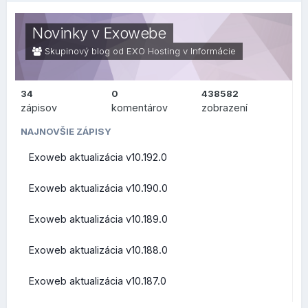
stránke na pozadí (zaujímavejšie skôr pre užívateľov v
oblasti IT), v druhej sekcii je prehľad, čo sa zmenilo na
Novinky v Exowebe
bežnej používateľskej úrovni.
Skupinový blog od EXO Hosting v
Informácie
34
0
438582
ZMENY PRE
zápisov
komentárov
zobrazení
POUŽÍVATEĽOV (FRONT-
NAJNOVŠIE ZÁPISY
Exoweb aktualizácia v10.192.0
END)
Exoweb aktualizácia v10.190.0
Exoweb aktualizácia v10.189.0
Prehľad zmien a vylepšení z pohľadu bežných užívateľov
Exoweb aktualizácia v10.188.0
Roundcube Webmail
Exoweb aktualizácia v10.187.0
Rýchle akcie priamo v zozname správ