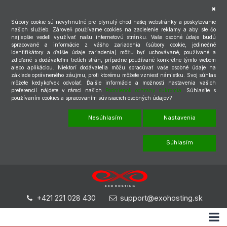
Súbory cookie sú nevyhnutné pre plynulý chod našej webstránky a poskytovanie
našich služieb. Zároveň používame cookies na zacielenie reklamy a aby ste čo
najlepšie vedeli využívať našu internetovú stránku. Vaše osobné údaje budú
spracované a informácie z vášho zariadenia (súbory cookie, jedinečné
identifikátory a ďalšie údaje zariadenia) môžu byť uchovávané, používané a
zdieľané s dodávateľmi tretích strán, prípadne používané konkrétne týmto webom
alebo aplikáciou. Niektorí dodávatelia môžu spracúvať vaše osobné údaje na
základe oprávneného záujmu, proti ktorému môžete vzniesť námietku. Svoj súhlas
môžete kedykoľvek odvolať. Ďalšie informácie a možnosti nastavenia vašich
preferencií nájdete v rámci našich
Podmienok ochrany súkromia.
Súhlasíte s
používaním cookies a spracovaním súvisiacich osobných údajov?
Nesúhlasím
Nastavenia
Súhlasím
+421 221 028 430
support@exohosting.sk