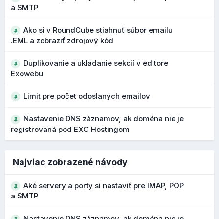
a SMTP
presnejšie vyhľadávanie vo väčších adresároch
rýchlejšie nájdenie konkrétneho kontaktu
Ako si v RoundCube stiahnuť súbor emailu
.EML a zobraziť zdrojový kód
Bezpečnejšie upozornenia na podozrivé
Duplikovanie a ukladanie sekcií v editore
adresy
Exowebu
Počas vývoja 1.7 boli vylepšené upozornenia na
Limit pre počet odoslaných emailov
potenciálne phishingové emaily a podozrivé adresy
odosielateľov. Pri podozrivých doménach alebo
Nastavenie DNS záznamov, ak doména nie je
OBCHOD
podobných názvoch sa zobrazujú výraznejšie varovania.
registrovaná pod EXO Hostingom
Čo to prináša?
lepšie rozpoznanie phishingových správ
Najviac zobrazené návody
vyššia ochrana používateľa pred podvodnými e-
V obchode pribudla možnosť si nastaviť
vlastné SEO
mailmi
Aké servery a porty si nastaviť pre IMAP, POP
parametre produktov
, takže ak nechcete, aby Exoweb
a SMTP
ich automaticky nastavoval, môžete si nastaviť vlastné
značky. Ak je táto možnosť zapnutá, použijú sa predvolené
Nastavenie DNS záznamov, ak doména nie je