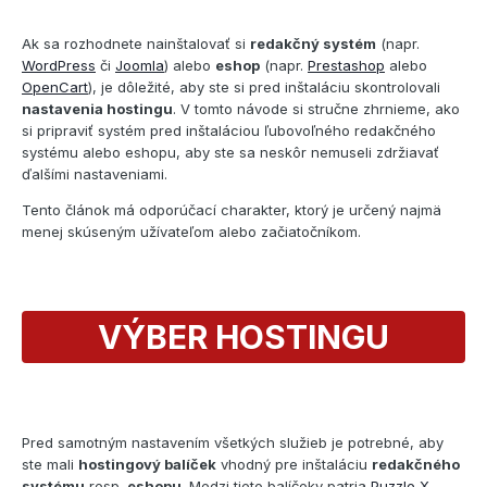
Ak sa rozhodnete nainštalovať si
redakčný systém
(napr.
WordPress
či
Joomla
) alebo
eshop
(napr.
Prestashop
alebo
OpenCart
), je dôležité, aby ste si pred inštaláciu skontrolovali
nastavenia hostingu
. V tomto návode si stručne zhrnieme, ako
si pripraviť systém pred inštaláciou ľubovoľného redakčného
systému alebo eshopu, aby ste sa neskôr nemuseli zdržiavať
ďalšími nastaveniami.
Tento článok má odporúčací charakter, ktorý je určený najmä
menej skúseným užívateľom alebo začiatočníkom.
VÝBER HOSTINGU
Pred samotným nastavením všetkých služieb je potrebné, aby
ste mali
hostingový balíček
vhodný pre inštaláciu
redakčného
systému
resp.
eshopu
. Medzi tieto balíčeky patria
Puzzle X,