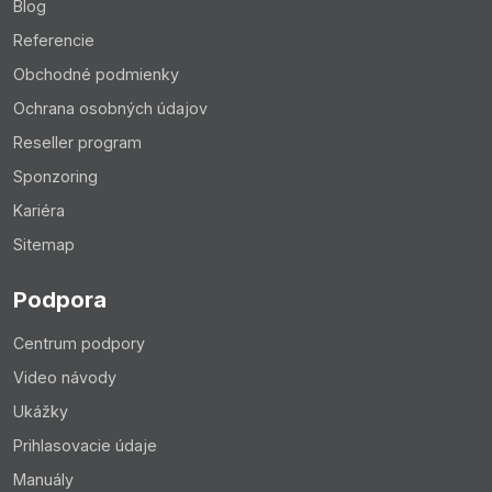
Blog
Referencie
Upozornenie:
Obchodné podmienky
Majte na pamäti, že tieto zmeny sa v indexe
Ochrana osobných údajov
vyhľadávačov nezmenia v reálnom čase a zmeny sa
môžu prejaviť niekedy aj za 2 týždne.
Reseller program
Sponzoring
Kariéra
Sitemap
Podpora
Centrum podpory
Video návody
Ukážky
Prihlasovacie údaje
Manuály