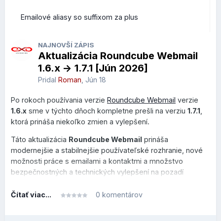
Emailové aliasy so suffixom za plus
NAJNOVŠÍ ZÁPIS
Aktualizácia Roundcube Webmail
1.6.x -> 1.7.1 [Jún 2026]
Pridal
Roman
,
Jún 18
Po rokoch používania verzie
Roundcube Webmail
verzie
1.6.x
sme v týchto dňoch kompletne prešli na verziu
1.7.1
,
ktorá prináša niekoľko zmien a vylepšení.
Táto aktualizácia
Roundcube Webmail
prináša
modernejšie a stabilnejšie používateľské rozhranie, nové
možnosti práce s emailami a kontaktmi a množstvo
bezpečnostných a technických vylepšení na pozadí
systému.
Čítať viac...
0 komentárov
Tento prehľad je rozdelený do dvoch sekcií, v prvej je
prehľad, čo sa zmenilo alebo vylepšilo po technickej